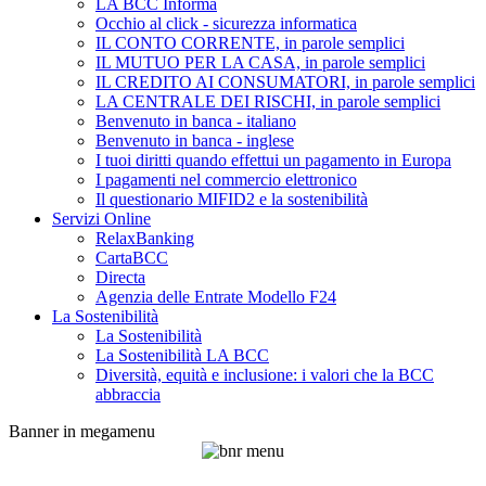
LA BCC Informa
Occhio al click - sicurezza informatica
IL CONTO CORRENTE, in parole semplici
IL MUTUO PER LA CASA, in parole semplici
IL CREDITO AI CONSUMATORI, in parole semplici
LA CENTRALE DEI RISCHI, in parole semplici
Benvenuto in banca - italiano
Benvenuto in banca - inglese
I tuoi diritti quando effettui un pagamento in Europa
I pagamenti nel commercio elettronico
Il questionario MIFID2 e la sostenibilità
Servizi Online
RelaxBanking
CartaBCC
Directa
Agenzia delle Entrate Modello F24
La Sostenibilità
La Sostenibilità
La Sostenibilità LA BCC
Diversità, equità e inclusione: i valori che la BCC
abbraccia
Banner in megamenu