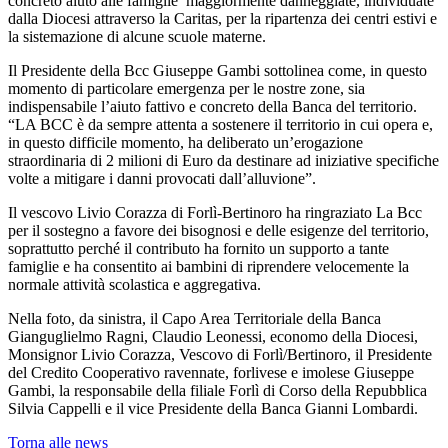
concreto aiuto alle famiglie maggiormente danneggiate, individuate
dalla Diocesi attraverso la Caritas, per la ripartenza dei centri estivi e
la sistemazione di alcune scuole materne.
Il Presidente della Bcc Giuseppe Gambi sottolinea come, in questo
momento di particolare emergenza per le nostre zone, sia
indispensabile l’aiuto fattivo e concreto della Banca del territorio.
“LA BCC è da sempre attenta a sostenere il territorio in cui opera e,
in questo difficile momento, ha deliberato un’erogazione
straordinaria di 2 milioni di Euro da destinare ad iniziative specifiche
volte a mitigare i danni provocati dall’alluvione”.
Il vescovo Livio Corazza di Forlì-Bertinoro ha ringraziato La Bcc
per il sostegno a favore dei bisognosi e delle esigenze del territorio,
soprattutto perché il contributo ha fornito un supporto a tante
famiglie e ha consentito ai bambini di riprendere velocemente la
normale attività scolastica e aggregativa.
Nella foto, da sinistra, il Capo Area Territoriale della Banca
Gianguglielmo Ragni, Claudio Leonessi, economo della Diocesi,
Monsignor Livio Corazza, Vescovo di Forlì/Bertinoro, il Presidente
del Credito Cooperativo ravennate, forlivese e imolese Giuseppe
Gambi, la responsabile della filiale Forlì di Corso della Repubblica
Silvia Cappelli e il vice Presidente della Banca Gianni Lombardi.
Torna alle news