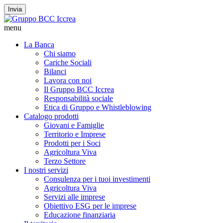
Invia
menu
La Banca
Chi siamo
Cariche Sociali
Bilanci
Lavora con noi
Il Gruppo BCC Iccrea
Responsabilità sociale
Etica di Gruppo e Whistleblowing
Catalogo prodotti
Giovani e Famiglie
Territorio e Imprese
Prodotti per i Soci
Agricoltura Viva
Terzo Settore
I nostri servizi
Consulenza per i tuoi investimenti
Agricoltura Viva
Servizi alle imprese
Obiettivo ESG per le imprese
Educazione finanziaria