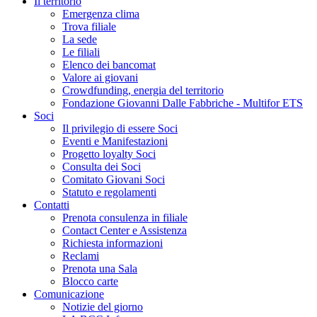
Il territorio
Emergenza clima
Trova filiale
La sede
Le filiali
Elenco dei bancomat
Valore ai giovani
Crowdfunding, energia del territorio
Fondazione Giovanni Dalle Fabbriche - Multifor ETS
Soci
Il privilegio di essere Soci
Eventi e Manifestazioni
Progetto loyalty Soci
Consulta dei Soci
Comitato Giovani Soci
Statuto e regolamenti
Contatti
Prenota consulenza in filiale
Contact Center e Assistenza
Richiesta informazioni
Reclami
Prenota una Sala
Blocco carte
Comunicazione
Notizie del giorno