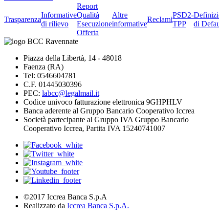
Report
Informative
Qualità
Altre
PSD2-
Definiz
Trasparenza
Reclami
di rilievo
Esecuzione
informative
TPP
di Defau
Offerta
Piazza della Libertà, 14 - 48018
Faenza (RA)
Tel: 0546604781
C.F. 01445030396
PEC:
labcc@legalmail.it
Codice univoco fatturazione elettronica 9GHPHLV
Banca aderente al Gruppo Bancario Cooperativo Iccrea
Società partecipante al Gruppo IVA Gruppo Bancario
Cooperativo Iccrea, Partita IVA 15240741007
©2017 Iccrea Banca S.p.A
Realizzato da
Iccrea Banca S.p.A.