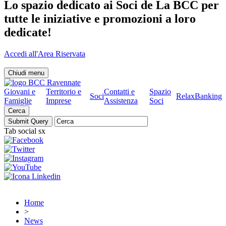
Lo spazio dedicato ai Soci de La BCC per
tutte le iniziative e promozioni a loro
dedicate!
Accedi all'Area Riservata
Chiudi menu
Giovani e
Territorio e
Contatti e
Spazio
Soci
RelaxBanking
Famiglie
Imprese
Assistenza
Soci
Cerca
Tab social sx
Home
>
News