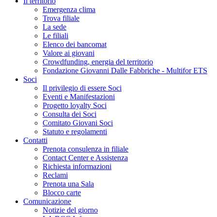
Il territorio
Emergenza clima
Trova filiale
La sede
Le filiali
Elenco dei bancomat
Valore ai giovani
Crowdfunding, energia del territorio
Fondazione Giovanni Dalle Fabbriche - Multifor ETS
Soci
Il privilegio di essere Soci
Eventi e Manifestazioni
Progetto loyalty Soci
Consulta dei Soci
Comitato Giovani Soci
Statuto e regolamenti
Contatti
Prenota consulenza in filiale
Contact Center e Assistenza
Richiesta informazioni
Reclami
Prenota una Sala
Blocco carte
Comunicazione
Notizie del giorno