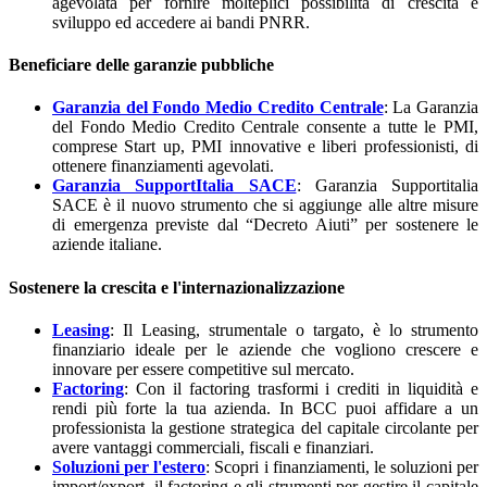
agevolata per fornire molteplici possibilità di crescita e
sviluppo ed accedere ai bandi PNRR.
Beneficiare delle garanzie pubbliche
Garanzia del Fondo Medio Credito Centrale
: La Garanzia
del Fondo Medio Credito Centrale consente a tutte le PMI,
comprese Start up, PMI innovative e liberi professionisti, di
ottenere finanziamenti agevolati.
Garanzia SupportItalia SACE
: Garanzia Supportitalia
SACE è il nuovo strumento che si aggiunge alle altre misure
di emergenza previste dal “Decreto Aiuti” per sostenere le
aziende italiane.
Sostenere la crescita e l'internazionalizzazione
Leasing
: Il Leasing, strumentale o targato, è lo strumento
finanziario ideale per le aziende che vogliono crescere e
innovare per essere competitive sul mercato.
Factoring
:
Con il factoring trasformi i crediti in liquidità e
rendi più forte la tua azienda. In BCC puoi affidare a un
professionista la gestione strategica del capitale circolante per
avere vantaggi commerciali, fiscali e finanziari.
Soluzioni per l'estero
:
Scopri i finanziamenti, le soluzioni per
import/export, il factoring e gli strumenti per gestire il capitale