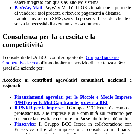
essere integrato con qualsiasi sito e/o sistema
PayWay Mail
: PayWay Mail è il POS virtuale che ti permette
di vendere i tuoi prodotti e ricevere pagamenti a distanza,
tramite l'invio di un SMS, senza la presenza fisica del cliente e
senza la necessità di avere un sito e-commerce
Consulenza per la crescita e la
competitività
I consulenti de LA BCC con il supporto del
Gruppo Bancario
Cooperativo Iccrea
offrono inoltre un servizio di assistenza a 360
gradi alle aziende per:
Accedere ai contributi agevolativi comunitari, nazionali e
regionali
Finanziamenti agevolati per le Piccole e Medie Imprese
(PMI) e per le Mid-Cap tramite provvista BEI
Il PNRR per le imprese
: Il Gruppo BCC Iccrea è accanto ai
professionisti, alle imprese e alle comunità sul territorio per
sostenere la crescita e costruire un Paese più forte e più unito
Finservice
: Il Gruppo BCC Iccrea in collaborazione con
Finservice offre alle imprese una consulenza in finanza