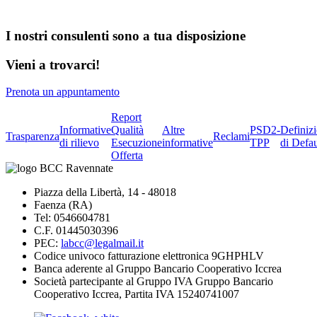
I nostri consulenti sono a tua disposizione
Vieni a trovarci!
Prenota un appuntamento
Report
Informative
Qualità
Altre
PSD2-
Definiz
Trasparenza
Reclami
di rilievo
Esecuzione
informative
TPP
di Defau
Offerta
Piazza della Libertà, 14 - 48018
Faenza (RA)
Tel: 0546604781
C.F. 01445030396
PEC:
labcc@legalmail.it
Codice univoco fatturazione elettronica 9GHPHLV
Banca aderente al Gruppo Bancario Cooperativo Iccrea
Società partecipante al Gruppo IVA Gruppo Bancario
Cooperativo Iccrea, Partita IVA 15240741007