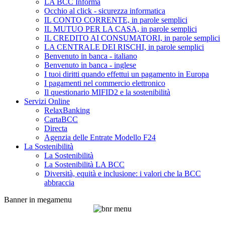
LA BCC Informa
Occhio al click - sicurezza informatica
IL CONTO CORRENTE, in parole semplici
IL MUTUO PER LA CASA, in parole semplici
IL CREDITO AI CONSUMATORI, in parole semplici
LA CENTRALE DEI RISCHI, in parole semplici
Benvenuto in banca - italiano
Benvenuto in banca - inglese
I tuoi diritti quando effettui un pagamento in Europa
I pagamenti nel commercio elettronico
Il questionario MIFID2 e la sostenibilità
Servizi Online
RelaxBanking
CartaBCC
Directa
Agenzia delle Entrate Modello F24
La Sostenibilità
La Sostenibilità
La Sostenibilità LA BCC
Diversità, equità e inclusione: i valori che la BCC
abbraccia
Banner in megamenu