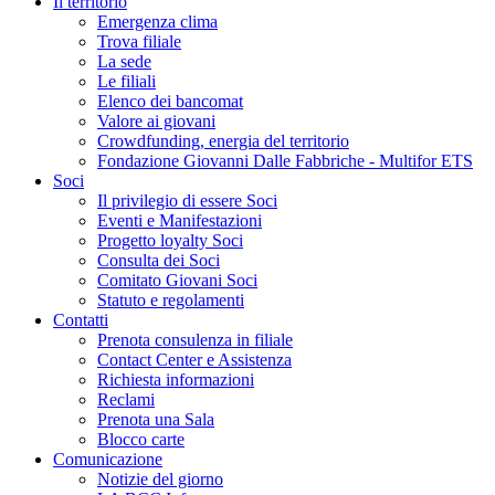
Il territorio
Emergenza clima
Trova filiale
La sede
Le filiali
Elenco dei bancomat
Valore ai giovani
Crowdfunding, energia del territorio
Fondazione Giovanni Dalle Fabbriche - Multifor ETS
Soci
Il privilegio di essere Soci
Eventi e Manifestazioni
Progetto loyalty Soci
Consulta dei Soci
Comitato Giovani Soci
Statuto e regolamenti
Contatti
Prenota consulenza in filiale
Contact Center e Assistenza
Richiesta informazioni
Reclami
Prenota una Sala
Blocco carte
Comunicazione
Notizie del giorno