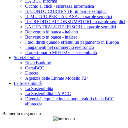
LA BCC Informa
Occhio al click - sicurezza informatica
IL CONTO CORRENTE, in parole semplici
IL MUTUO PER LA CASA, in parole semplici
IL CREDITO AI CONSUMATORI, in parole semplici
LA CENTRALE DEI RISCHI, in parole semplici
Benvenuto in banca - italiano
Benvenuto in banca - inglese
I tuoi diritti quando effettui un pagamento in Europa
I pagamenti nel commercio elettronico
Il questionario MIFID2 e la sostenibilità
Servizi Online
RelaxBanking
CartaBCC
Directa
Agenzia delle Entrate Modello F24
La Sostenibilità
La Sostenibilità
La Sostenibilità LA BCC
Diversità, equità e inclusione: i valori che la BCC
abbraccia
Banner in megamenu