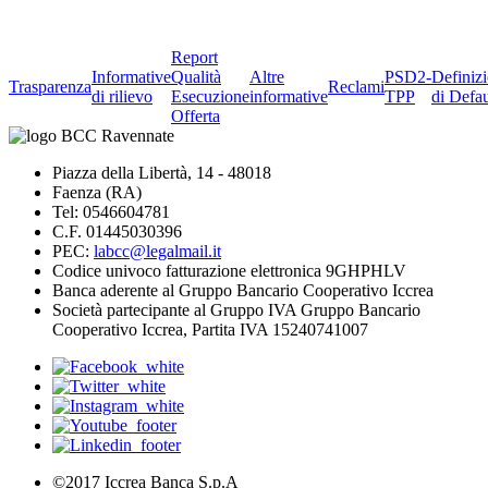
Report
Informative
Qualità
Altre
PSD2-
Definiz
Trasparenza
Reclami
di rilievo
Esecuzione
informative
TPP
di Defau
Offerta
Piazza della Libertà, 14 - 48018
Faenza (RA)
Tel: 0546604781
C.F. 01445030396
PEC:
labcc@legalmail.it
Codice univoco fatturazione elettronica 9GHPHLV
Banca aderente al Gruppo Bancario Cooperativo Iccrea
Società partecipante al Gruppo IVA Gruppo Bancario
Cooperativo Iccrea, Partita IVA 15240741007
©2017 Iccrea Banca S.p.A