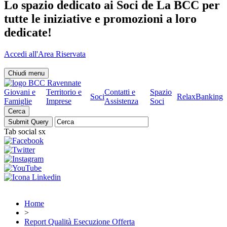
Lo spazio dedicato ai Soci de La BCC per
tutte le iniziative e promozioni a loro
dedicate!
Accedi all'Area Riservata
Chiudi menu
Giovani e
Territorio e
Contatti e
Spazio
Soci
RelaxBanking
Famiglie
Imprese
Assistenza
Soci
Cerca
Tab social sx
Home
>
Report Qualità Esecuzione Offerta