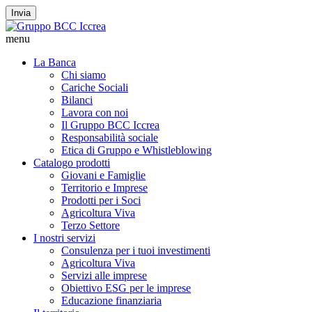
Invia
menu
La Banca
Chi siamo
Cariche Sociali
Bilanci
Lavora con noi
Il Gruppo BCC Iccrea
Responsabilità sociale
Etica di Gruppo e Whistleblowing
Catalogo prodotti
Giovani e Famiglie
Territorio e Imprese
Prodotti per i Soci
Agricoltura Viva
Terzo Settore
I nostri servizi
Consulenza per i tuoi investimenti
Agricoltura Viva
Servizi alle imprese
Obiettivo ESG per le imprese
Educazione finanziaria