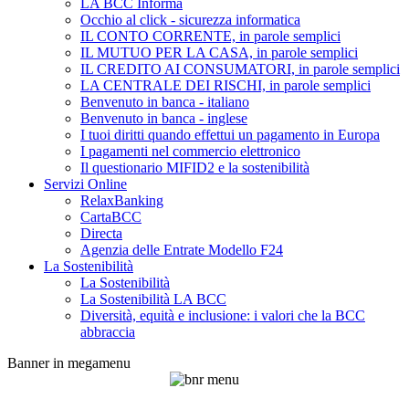
LA BCC Informa
Occhio al click - sicurezza informatica
IL CONTO CORRENTE, in parole semplici
IL MUTUO PER LA CASA, in parole semplici
IL CREDITO AI CONSUMATORI, in parole semplici
LA CENTRALE DEI RISCHI, in parole semplici
Benvenuto in banca - italiano
Benvenuto in banca - inglese
I tuoi diritti quando effettui un pagamento in Europa
I pagamenti nel commercio elettronico
Il questionario MIFID2 e la sostenibilità
Servizi Online
RelaxBanking
CartaBCC
Directa
Agenzia delle Entrate Modello F24
La Sostenibilità
La Sostenibilità
La Sostenibilità LA BCC
Diversità, equità e inclusione: i valori che la BCC
abbraccia
Banner in megamenu