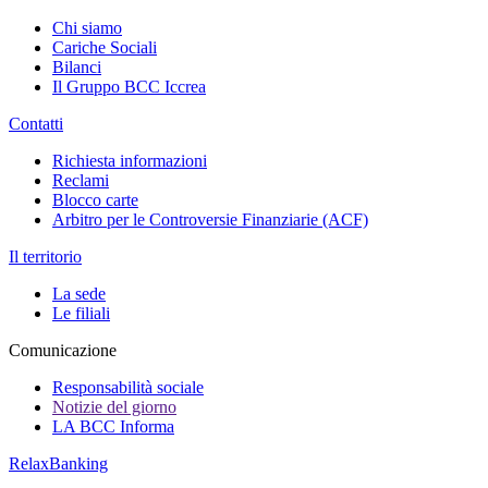
Chi siamo
Cariche Sociali
Bilanci
Il Gruppo BCC Iccrea
Contatti
Richiesta informazioni
Reclami
Blocco carte
Arbitro per le Controversie Finanziarie (ACF)
Il territorio
La sede
Le filiali
Comunicazione
Responsabilità sociale
Notizie del giorno
LA BCC Informa
RelaxBanking