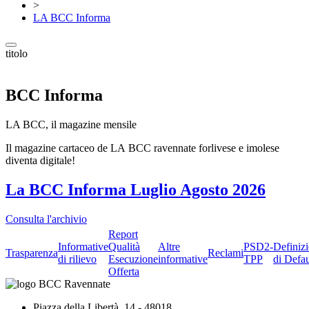
>
LA BCC Informa
titolo
BCC Informa
LA BCC, il magazine mensile
Il magazine cartaceo de LA BCC ravennate forlivese e imolese
diventa digitale!
La BCC Informa Luglio Agosto 2026
Consulta l'archivio
Report
Informative
Qualità
Altre
PSD2-
Definiz
Trasparenza
Reclami
di rilievo
Esecuzione
informative
TPP
di Defau
Offerta
Piazza della Libertà, 14 - 48018