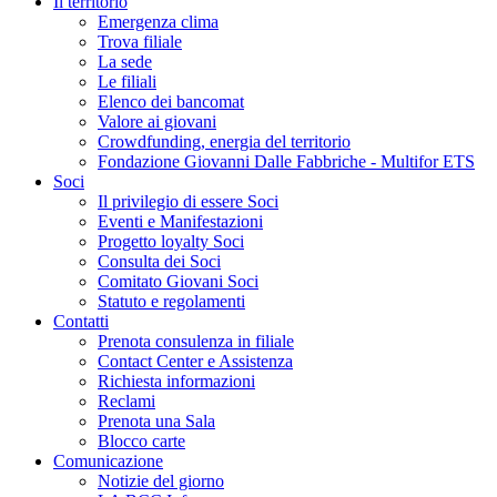
Il territorio
Emergenza clima
Trova filiale
La sede
Le filiali
Elenco dei bancomat
Valore ai giovani
Crowdfunding, energia del territorio
Fondazione Giovanni Dalle Fabbriche - Multifor ETS
Soci
Il privilegio di essere Soci
Eventi e Manifestazioni
Progetto loyalty Soci
Consulta dei Soci
Comitato Giovani Soci
Statuto e regolamenti
Contatti
Prenota consulenza in filiale
Contact Center e Assistenza
Richiesta informazioni
Reclami
Prenota una Sala
Blocco carte
Comunicazione
Notizie del giorno