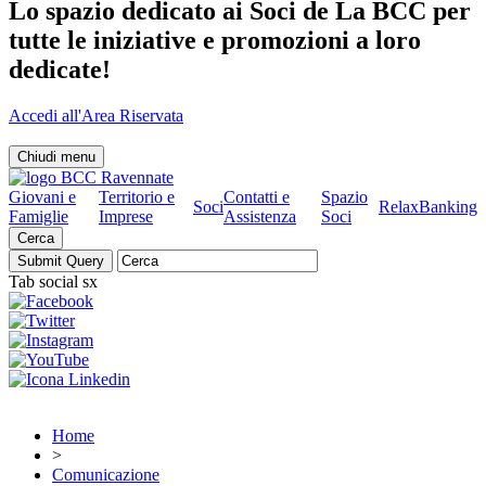
Lo spazio dedicato ai Soci de La BCC per
tutte le iniziative e promozioni a loro
dedicate!
Accedi all'Area Riservata
Chiudi menu
Giovani e
Territorio e
Contatti e
Spazio
Soci
RelaxBanking
Famiglie
Imprese
Assistenza
Soci
Cerca
Tab social sx
Home
>
Comunicazione