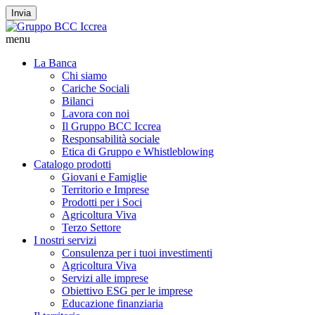
Invia
menu
La Banca
Chi siamo
Cariche Sociali
Bilanci
Lavora con noi
Il Gruppo BCC Iccrea
Responsabilità sociale
Etica di Gruppo e Whistleblowing
Catalogo prodotti
Giovani e Famiglie
Territorio e Imprese
Prodotti per i Soci
Agricoltura Viva
Terzo Settore
I nostri servizi
Consulenza per i tuoi investimenti
Agricoltura Viva
Servizi alle imprese
Obiettivo ESG per le imprese
Educazione finanziaria