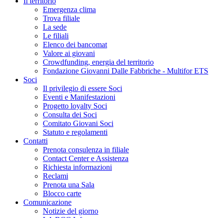
Il territorio
Emergenza clima
Trova filiale
La sede
Le filiali
Elenco dei bancomat
Valore ai giovani
Crowdfunding, energia del territorio
Fondazione Giovanni Dalle Fabbriche - Multifor ETS
Soci
Il privilegio di essere Soci
Eventi e Manifestazioni
Progetto loyalty Soci
Consulta dei Soci
Comitato Giovani Soci
Statuto e regolamenti
Contatti
Prenota consulenza in filiale
Contact Center e Assistenza
Richiesta informazioni
Reclami
Prenota una Sala
Blocco carte
Comunicazione
Notizie del giorno