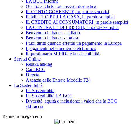
LA BCC Informa
Occhio al click - sicurezza informatica
IL CONTO CORRENTE, in parole semplici
IL MUTUO PER LA CASA, in parole semplici
IL CREDITO AI CONSUMATORI, in parole semplici
LA CENTRALE DEI RISCHI, in parole semplici
Benvenuto in banca - italiano
Benvenuto in banca - inglese
I tuoi diritti quando effettui un pagamento in Europa
I pagamenti nel commercio elettronico
Il questionario MIFID2 e la sostenibilità
Servizi Online
RelaxBanking
CartaBCC
Directa
Agenzia delle Entrate Modello F24
La Sostenibilità
La Sostenibilità
La Sostenibilità LA BCC
Diversità, equità e inclusione: i valori che la BCC
abbraccia
Banner in megamenu