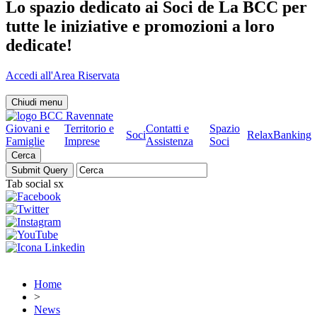
Lo spazio dedicato ai Soci de La BCC per
tutte le iniziative e promozioni a loro
dedicate!
Accedi all'Area Riservata
Chiudi menu
Giovani e
Territorio e
Contatti e
Spazio
Soci
RelaxBanking
Famiglie
Imprese
Assistenza
Soci
Cerca
Tab social sx
Home
>
News