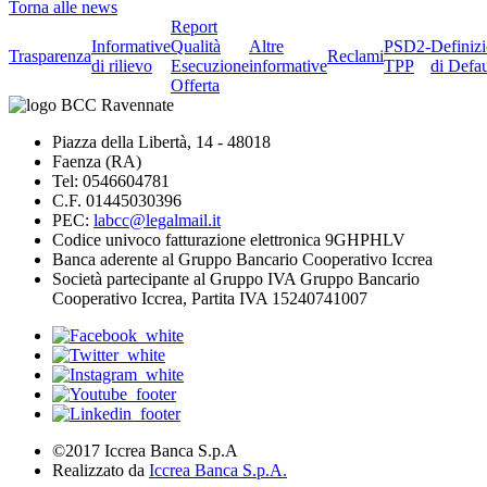
Torna alle news
Report
Informative
Qualità
Altre
PSD2-
Definiz
Trasparenza
Reclami
di rilievo
Esecuzione
informative
TPP
di Defau
Offerta
Piazza della Libertà, 14 - 48018
Faenza (RA)
Tel: 0546604781
C.F. 01445030396
PEC:
labcc@legalmail.it
Codice univoco fatturazione elettronica 9GHPHLV
Banca aderente al Gruppo Bancario Cooperativo Iccrea
Società partecipante al Gruppo IVA Gruppo Bancario
Cooperativo Iccrea, Partita IVA 15240741007
©2017 Iccrea Banca S.p.A
Realizzato da
Iccrea Banca S.p.A.