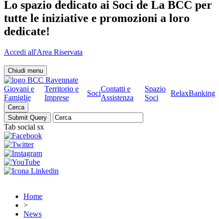
Lo spazio dedicato ai Soci de La BCC per
tutte le iniziative e promozioni a loro
dedicate!
Accedi all'Area Riservata
Chiudi menu
Giovani e
Territorio e
Contatti e
Spazio
Soci
RelaxBanking
Famiglie
Imprese
Assistenza
Soci
Cerca
Tab social sx
Home
>
News