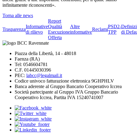
infinitamente riconoscenti».
Torna alle news
Report
Informative
Qualità
Altre
PSD2-
Definiz
Trasparenza
Reclami
di rilievo
Esecuzione
informative
TPP
di Defau
Offerta
Piazza della Libertà, 14 - 48018
Faenza (RA)
Tel: 0546604781
C.F. 01445030396
PEC:
labcc@legalmail.it
Codice univoco fatturazione elettronica 9GHPHLV
Banca aderente al Gruppo Bancario Cooperativo Iccrea
Società partecipante al Gruppo IVA Gruppo Bancario
Cooperativo Iccrea, Partita IVA 15240741007