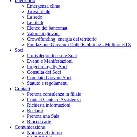
Il territorio
Emergenza clima
Trova filiale
La sede
Le filiali
Elenco dei bancomat
Valore ai giovani
Crowdfunding, energia del territorio
Fondazione Giovanni Dalle Fabbriche - Multifor ETS
Soci
Il privilegio di essere Soci
Eventi e Manifestazioni
Progetto loyalty Soci
Consulta dei Soci
Comitato Giovani Soci
Statuto e regolamenti
Contatti
Prenota consulenza in filiale
Contact Center e Assistenza
Richiesta informazioni
Reclami
Prenota una Sala
Blocco carte
Comunicazione
Notizie del giorno