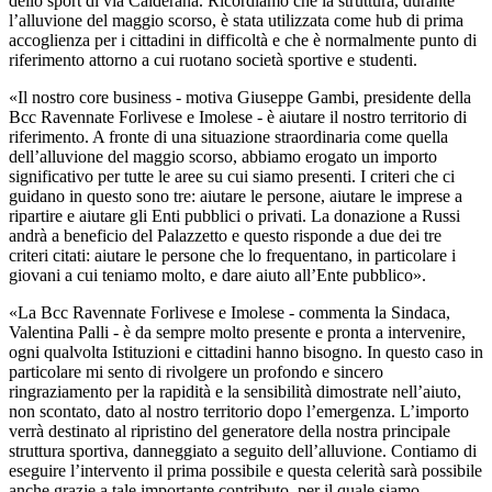
dello sport di via Calderana. Ricordiamo che la struttura, durante
l’alluvione del maggio scorso, è stata utilizzata come hub di prima
accoglienza per i cittadini in difficoltà e che è normalmente punto di
riferimento attorno a cui ruotano società sportive e studenti.
«Il nostro core business - motiva Giuseppe Gambi, presidente della
Bcc Ravennate Forlivese e Imolese - è aiutare il nostro territorio di
riferimento. A fronte di una situazione straordinaria come quella
dell’alluvione del maggio scorso, abbiamo erogato un importo
significativo per tutte le aree su cui siamo presenti. I criteri che ci
guidano in questo sono tre: aiutare le persone, aiutare le imprese a
ripartire e aiutare gli Enti pubblici o privati. La donazione a Russi
andrà a beneficio del Palazzetto e questo risponde a due dei tre
criteri citati: aiutare le persone che lo frequentano, in particolare i
giovani a cui teniamo molto, e dare aiuto all’Ente pubblico».
«La Bcc Ravennate Forlivese e Imolese - commenta la Sindaca,
Valentina Palli - è da sempre molto presente e pronta a intervenire,
ogni qualvolta Istituzioni e cittadini hanno bisogno. In questo caso in
particolare mi sento di rivolgere un profondo e sincero
ringraziamento per la rapidità e la sensibilità dimostrate nell’aiuto,
non scontato, dato al nostro territorio dopo l’emergenza. L’importo
verrà destinato al ripristino del generatore della nostra principale
struttura sportiva, danneggiato a seguito dell’alluvione. Contiamo di
eseguire l’intervento il prima possibile e questa celerità sarà possibile
anche grazie a tale importante contributo, per il quale siamo