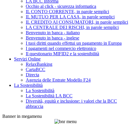
LA BCC Informa
Occhio al click - sicurezza informatica
IL CONTO CORRENTE, in parole semplici
IL MUTUO PER LA CASA, in parole semplici
IL CREDITO AI CONSUMATORI, in parole semplici
LA CENTRALE DEI RISCHI, in parole semplici
Benvenuto in banca - italiano
Benvenuto in banca - inglese
I tuoi diritti quando effettui un pagamento in Europa
I pagamenti nel commercio elettronico
Il questionario MIFID2 e la sostenibilità
Servizi Online
RelaxBanking
CartaBCC
Directa
Agenzia delle Entrate Modello F24
La Sostenibilità
La Sostenibilità
La Sostenibilità LA BCC
Diversità, equità e inclusione: i valori che la BCC
abbraccia
Banner in megamenu