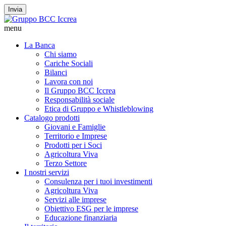
Invia
menu
La Banca
Chi siamo
Cariche Sociali
Bilanci
Lavora con noi
Il Gruppo BCC Iccrea
Responsabilità sociale
Etica di Gruppo e Whistleblowing
Catalogo prodotti
Giovani e Famiglie
Territorio e Imprese
Prodotti per i Soci
Agricoltura Viva
Terzo Settore
I nostri servizi
Consulenza per i tuoi investimenti
Agricoltura Viva
Servizi alle imprese
Obiettivo ESG per le imprese
Educazione finanziaria