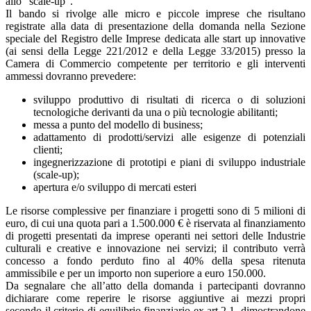
allo “scale-up”.
Il bando si rivolge alle micro e piccole imprese che risultano
registrate alla data di presentazione della domanda nella Sezione
speciale del Registro delle Imprese dedicata alle start up innovative
(ai sensi della Legge 221/2012 e della Legge 33/2015) presso la
Camera di Commercio competente per territorio e gli interventi
ammessi dovranno prevedere:
sviluppo produttivo di risultati di ricerca o di soluzioni
tecnologiche derivanti da una o più tecnologie abilitanti;
messa a punto del modello di business;
adattamento di prodotti/servizi alle esigenze di potenziali
clienti;
ingegnerizzazione di prototipi e piani di sviluppo industriale
(scale-up);
apertura e/o sviluppo di mercati esteri
Le risorse complessive per finanziare i progetti sono di 5 milioni di
euro, di cui una quota pari a 1.500.000 € è riservata al finanziamento
di progetti presentati da imprese operanti nei settori delle Industrie
culturali e creative e innovazione nei servizi; il contributo verrà
concesso a fondo perduto fino al 40% della spesa ritenuta
ammissibile e per un importo non superiore a euro 150.000.
Da segnalare che all’atto della domanda i partecipanti dovranno
dichiarare come reperire le risorse aggiuntive ai mezzi propri
secondo il criterio di equilibrio finanziario ex art.2.1, dimostrandone