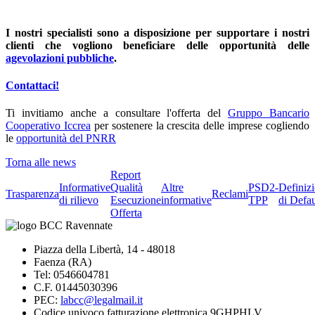
I nostri specialisti sono a disposizione per supportare i nostri
clienti che vogliono beneficiare delle opportunità delle
agevolazioni pubbliche
.
Contattaci!
Ti invitiamo anche a consultare l'offerta del
Gruppo Bancario
Cooperativo Iccrea
per sostenere la crescita delle imprese cogliendo
le
opportunità del PNRR
Torna alle news
Report
Informative
Qualità
Altre
PSD2-
Definiz
Trasparenza
Reclami
di rilievo
Esecuzione
informative
TPP
di Defau
Offerta
Piazza della Libertà, 14 - 48018
Faenza (RA)
Tel: 0546604781
C.F. 01445030396
PEC:
labcc@legalmail.it
Codice univoco fatturazione elettronica 9GHPHLV