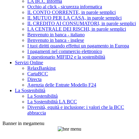
LA BCC Informa
Occhio al click - sicurezza informatica
IL CONTO CORRENTE, in parole semplici
IL MUTUO PER LA CASA, in parole semplici
IL CREDITO AI CONSUMATORI, in parole semplici
LA CENTRALE DEI RISCHI, in parole semplici
Benvenuto in banca - italiano
Benvenuto in banca - inglese
I tuoi diritti quando effettui un pagamento in Europa
I pagamenti nel commercio elettronico
Il questionario MIFID2 e la sostenibilità
Servizi Online
RelaxBanking
CartaBCC
Directa
Agenzia delle Entrate Modello F24
La Sostenibilità
La Sostenibilità
La Sostenibilità LA BCC
Diversità, equità e inclusione: i valori che la BCC
abbraccia
Banner in megamenu