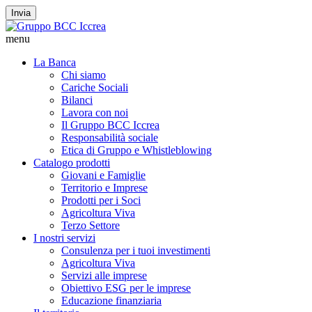
Invia
menu
La Banca
Chi siamo
Cariche Sociali
Bilanci
Lavora con noi
Il Gruppo BCC Iccrea
Responsabilità sociale
Etica di Gruppo e Whistleblowing
Catalogo prodotti
Giovani e Famiglie
Territorio e Imprese
Prodotti per i Soci
Agricoltura Viva
Terzo Settore
I nostri servizi
Consulenza per i tuoi investimenti
Agricoltura Viva
Servizi alle imprese
Obiettivo ESG per le imprese
Educazione finanziaria