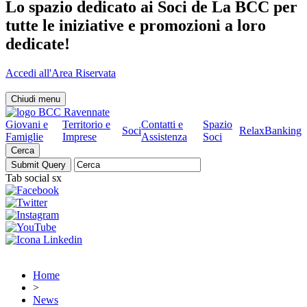
Lo spazio dedicato ai Soci de La BCC per
tutte le iniziative e promozioni a loro
dedicate!
Accedi all'Area Riservata
Chiudi menu
Giovani e
Territorio e
Contatti e
Spazio
Soci
RelaxBanking
Famiglie
Imprese
Assistenza
Soci
Cerca
Tab social sx
Home
>
News