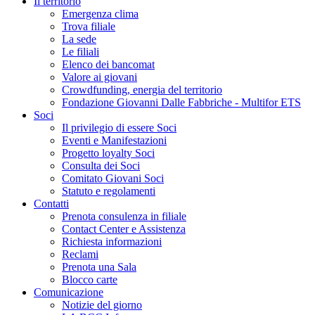
Il territorio
Emergenza clima
Trova filiale
La sede
Le filiali
Elenco dei bancomat
Valore ai giovani
Crowdfunding, energia del territorio
Fondazione Giovanni Dalle Fabbriche - Multifor ETS
Soci
Il privilegio di essere Soci
Eventi e Manifestazioni
Progetto loyalty Soci
Consulta dei Soci
Comitato Giovani Soci
Statuto e regolamenti
Contatti
Prenota consulenza in filiale
Contact Center e Assistenza
Richiesta informazioni
Reclami
Prenota una Sala
Blocco carte
Comunicazione
Notizie del giorno