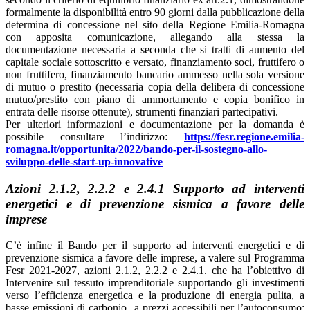
formalmente la disponibilità entro 90 giorni dalla pubblicazione della
determina di concessione nel sito della Regione Emilia-Romagna
con apposita comunicazione, allegando alla stessa la
documentazione necessaria a seconda che si tratti di aumento del
capitale sociale sottoscritto e versato, finanziamento soci, fruttifero o
non fruttifero, finanziamento bancario ammesso nella sola versione
di mutuo o prestito (necessaria copia della delibera di concessione
mutuo/prestito con piano di ammortamento e copia bonifico in
entrata delle risorse ottenute), strumenti finanziari partecipativi.
Per ulteriori informazioni e documentazione per la domanda è
possibile consultare l’indirizzo:
https://fesr.regione.emilia-
romagna.it/opportunita/2022/bando-per-il-sostegno-allo-
sviluppo-delle-start-up-innovative
Azioni 2.1.2, 2.2.2 e 2.4.1 Supporto ad interventi
energetici e di prevenzione sismica a favore delle
imprese
C’è infine il Bando per il supporto ad interventi energetici e di
prevenzione sismica a favore delle imprese, a valere sul Programma
Fesr 2021-2027, azioni 2.1.2, 2.2.2 e 2.4.1. che ha l’obiettivo di
Intervenire sul tessuto imprenditoriale supportando gli investimenti
verso l’efficienza energetica e la produzione di energia pulita, a
basse emissioni di carbonio a prezzi accessibili per l’autoconsumo;