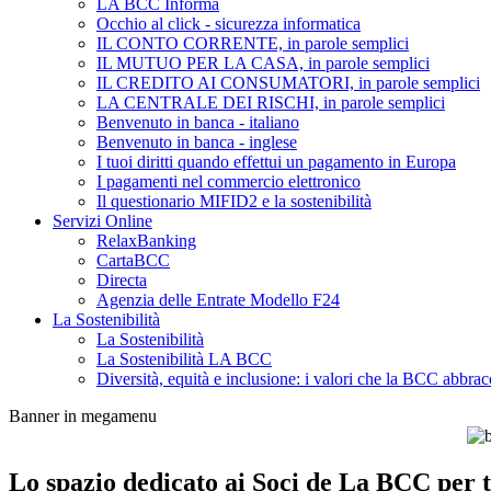
LA BCC Informa
Occhio al click - sicurezza informatica
IL CONTO CORRENTE, in parole semplici
IL MUTUO PER LA CASA, in parole semplici
IL CREDITO AI CONSUMATORI, in parole semplici
LA CENTRALE DEI RISCHI, in parole semplici
Benvenuto in banca - italiano
Benvenuto in banca - inglese
I tuoi diritti quando effettui un pagamento in Europa
I pagamenti nel commercio elettronico
Il questionario MIFID2 e la sostenibilità
Servizi Online
RelaxBanking
CartaBCC
Directa
Agenzia delle Entrate Modello F24
La Sostenibilità
La Sostenibilità
La Sostenibilità LA BCC
Diversità, equità e inclusione: i valori che la BCC abbrac
Banner in megamenu
Lo spazio dedicato ai Soci de La BCC per tu