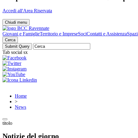
Accedi all'Area Riservata
Chiudi menu
Giovani e Famiglie
Territorio e Imprese
Soci
Contatti e Assistenza
Spazi
Cerca
Tab social sx
Home
>
News
titolo
Notizie del giorno