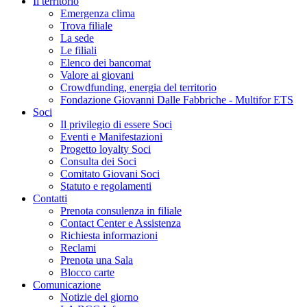
Il territorio
Emergenza clima
Trova filiale
La sede
Le filiali
Elenco dei bancomat
Valore ai giovani
Crowdfunding, energia del territorio
Fondazione Giovanni Dalle Fabbriche - Multifor ETS
Soci
Il privilegio di essere Soci
Eventi e Manifestazioni
Progetto loyalty Soci
Consulta dei Soci
Comitato Giovani Soci
Statuto e regolamenti
Contatti
Prenota consulenza in filiale
Contact Center e Assistenza
Richiesta informazioni
Reclami
Prenota una Sala
Blocco carte
Comunicazione
Notizie del giorno