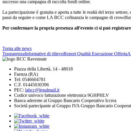
successo una campagna di raccolta fondi online.
La partecipazione è gratuita e aperta a tutte le realtà del terzo settor
passi da seguire e come LA BCC cofinanzia le campagne di crowdfun
Per confermare la propria presenza all’evento ci si può registra
Torna alle news
Trasparenza
Informative di rilievo
Report Qualità Esecuzione Offerta
Al
Piazza della Libertà, 14 - 48018
Faenza (RA)
Tel: 0546604781
C.F. 01445030396
PEC:
labcc@legalmail.it
Codice univoco fatturazione elettronica 9GHPHLV
Banca aderente al Gruppo Bancario Cooperativo Iccrea
Società partecipante al Gruppo IVA Gruppo Bancario Cooperat