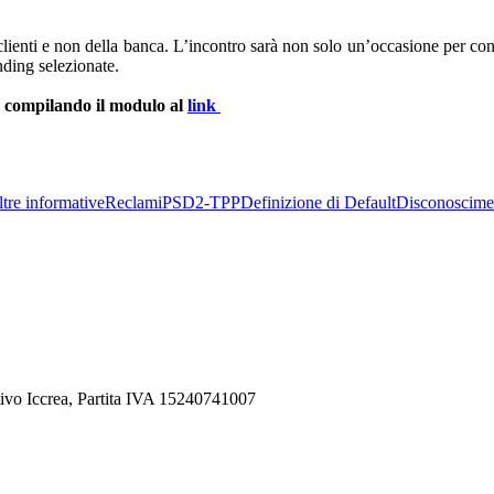
e, clienti e non della banca. L’incontro sarà non solo un’occasione per con
ding selezionate.
re compilando il modulo al
link
tre informative
Reclami
PSD2-TPP
Definizione di Default
Disconoscime
ivo Iccrea, Partita IVA 15240741007