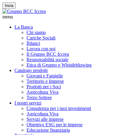
Invia
menu
La Banca
Chi siamo
Cariche Sociali
Bilanci
Lavora con noi
Il Gruppo BCC Iccrea
Responsabilità sociale
Etica di Gruppo e Whistleblowing
Catalogo prodotti
Giovani e Famiglie
Territorio e Imprese
Prodotti per i Soci
Agricoltura Viva
Terzo Settore
I nostri servizi
Consulenza per i tuoi investimenti
Agricoltura Viva
Servizi alle imprese
Obiettivo ESG per le imprese
Educazione finanziaria