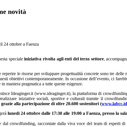
me novità
 il 24 ottobre a Faenza
uesta speciale
iniziativa rivolta agli enti del terzo settore
, accompagnan
 reperire le risorse per sviluppare progettualità concrete sono tre delle
questi obiettivi contemporaneamente. In occasione dell’evento, ci fare
 in maniera pragmatica a tutte queste esigenze.
sce Ideaginger.it (www.ideaginger.it), la piattaforma di crowdfunding c
ealizzare iniziative sociali, sportive e culturali tramite il crowdfund
grazie alla partecipazione di oltre 20.600 sostenitori (
www.labcc.id
lgerà
lunedì 24 ottobre dalle 17:30 alle 19:00 a Faenza, presso la sala
te dal crowdfunding, raccontate dalla viva voce del team di esperti di