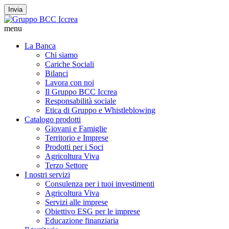
Invia
menu
La Banca
Chi siamo
Cariche Sociali
Bilanci
Lavora con noi
Il Gruppo BCC Iccrea
Responsabilità sociale
Etica di Gruppo e Whistleblowing
Catalogo prodotti
Giovani e Famiglie
Territorio e Imprese
Prodotti per i Soci
Agricoltura Viva
Terzo Settore
I nostri servizi
Consulenza per i tuoi investimenti
Agricoltura Viva
Servizi alle imprese
Obiettivo ESG per le imprese
Educazione finanziaria