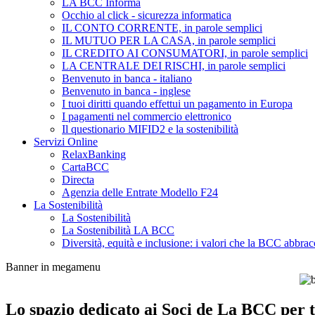
LA BCC Informa
Occhio al click - sicurezza informatica
IL CONTO CORRENTE, in parole semplici
IL MUTUO PER LA CASA, in parole semplici
IL CREDITO AI CONSUMATORI, in parole semplici
LA CENTRALE DEI RISCHI, in parole semplici
Benvenuto in banca - italiano
Benvenuto in banca - inglese
I tuoi diritti quando effettui un pagamento in Europa
I pagamenti nel commercio elettronico
Il questionario MIFID2 e la sostenibilità
Servizi Online
RelaxBanking
CartaBCC
Directa
Agenzia delle Entrate Modello F24
La Sostenibilità
La Sostenibilità
La Sostenibilità LA BCC
Diversità, equità e inclusione: i valori che la BCC abbrac
Banner in megamenu
Lo spazio dedicato ai Soci de La BCC per tu