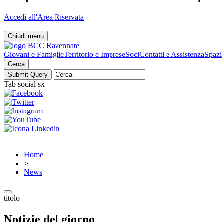
Accedi all'Area Riservata
Chiudi menu
Giovani e Famiglie
Territorio e Imprese
Soci
Contatti e Assistenza
Spazi
Cerca
Tab social sx
Home
>
News
titolo
Notizie del giorno