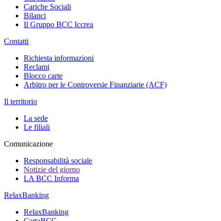
Cariche Sociali
Bilanci
Il Gruppo BCC Iccrea
Contatti
Richiesta informazioni
Reclami
Blocco carte
Arbitro per le Controversie Finanziarie (ACF)
Il territorio
La sede
Le filiali
Comunicazione
Responsabilità sociale
Notizie del giorno
LA BCC Informa
RelaxBanking
RelaxBanking
CartaBCC