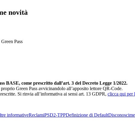
me novità
n Green Pass
Pass BASE, come prescritto dall’art. 3 del Decreto Legge 1/2022.
à del proprio Green Pass avvicinandolo all’apposito lettore QR-Code.
 prescritte. Si rinvia all’informativa ai sensi art. 13 GDPR,
clicca qui per 
tre informative
Reclami
PSD2-TPP
Definizione di Default
Disconoscime