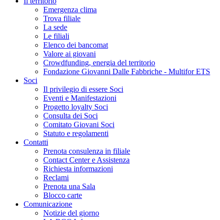
Il territorio
Emergenza clima
Trova filiale
La sede
Le filiali
Elenco dei bancomat
Valore ai giovani
Crowdfunding, energia del territorio
Fondazione Giovanni Dalle Fabbriche - Multifor ETS
Soci
Il privilegio di essere Soci
Eventi e Manifestazioni
Progetto loyalty Soci
Consulta dei Soci
Comitato Giovani Soci
Statuto e regolamenti
Contatti
Prenota consulenza in filiale
Contact Center e Assistenza
Richiesta informazioni
Reclami
Prenota una Sala
Blocco carte
Comunicazione
Notizie del giorno