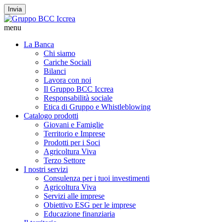
Invia
menu
La Banca
Chi siamo
Cariche Sociali
Bilanci
Lavora con noi
Il Gruppo BCC Iccrea
Responsabilità sociale
Etica di Gruppo e Whistleblowing
Catalogo prodotti
Giovani e Famiglie
Territorio e Imprese
Prodotti per i Soci
Agricoltura Viva
Terzo Settore
I nostri servizi
Consulenza per i tuoi investimenti
Agricoltura Viva
Servizi alle imprese
Obiettivo ESG per le imprese
Educazione finanziaria