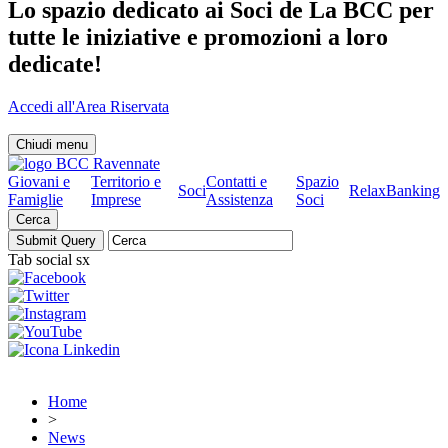
Lo spazio dedicato ai Soci de La BCC per
tutte le iniziative e promozioni a loro
dedicate!
Accedi all'Area Riservata
Chiudi menu
Giovani e
Territorio e
Contatti e
Spazio
Soci
RelaxBanking
Famiglie
Imprese
Assistenza
Soci
Cerca
Tab social sx
Home
>
News