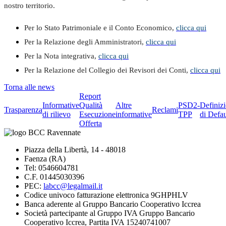
nostro territorio.
Per lo Stato Patrimoniale e il Conto Economico,
clicca qui
Per la Relazione degli Amministratori,
clicca qui
Per la Nota integrativa,
clicca qui
Per la Relazione del Collegio dei Revisori dei Conti,
clicca qui
Torna alle news
Report
Informative
Qualità
Altre
PSD2-
Definiz
Trasparenza
Reclami
di rilievo
Esecuzione
informative
TPP
di Defau
Offerta
Piazza della Libertà, 14 - 48018
Faenza (RA)
Tel: 0546604781
C.F. 01445030396
PEC:
labcc@legalmail.it
Codice univoco fatturazione elettronica 9GHPHLV
Banca aderente al Gruppo Bancario Cooperativo Iccrea
Società partecipante al Gruppo IVA Gruppo Bancario
Cooperativo Iccrea, Partita IVA 15240741007