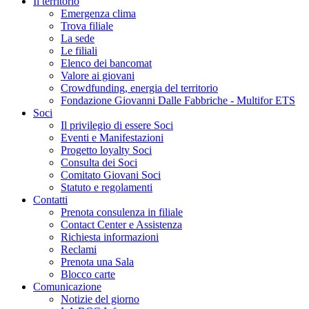
Il territorio
Emergenza clima
Trova filiale
La sede
Le filiali
Elenco dei bancomat
Valore ai giovani
Crowdfunding, energia del territorio
Fondazione Giovanni Dalle Fabbriche - Multifor ETS
Soci
Il privilegio di essere Soci
Eventi e Manifestazioni
Progetto loyalty Soci
Consulta dei Soci
Comitato Giovani Soci
Statuto e regolamenti
Contatti
Prenota consulenza in filiale
Contact Center e Assistenza
Richiesta informazioni
Reclami
Prenota una Sala
Blocco carte
Comunicazione
Notizie del giorno