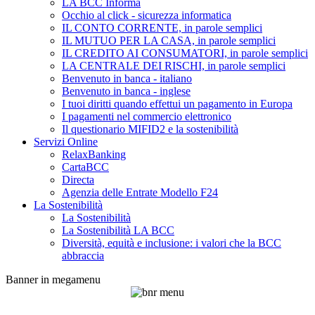
LA BCC Informa
Occhio al click - sicurezza informatica
IL CONTO CORRENTE, in parole semplici
IL MUTUO PER LA CASA, in parole semplici
IL CREDITO AI CONSUMATORI, in parole semplici
LA CENTRALE DEI RISCHI, in parole semplici
Benvenuto in banca - italiano
Benvenuto in banca - inglese
I tuoi diritti quando effettui un pagamento in Europa
I pagamenti nel commercio elettronico
Il questionario MIFID2 e la sostenibilità
Servizi Online
RelaxBanking
CartaBCC
Directa
Agenzia delle Entrate Modello F24
La Sostenibilità
La Sostenibilità
La Sostenibilità LA BCC
Diversità, equità e inclusione: i valori che la BCC
abbraccia
Banner in megamenu