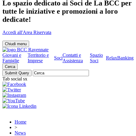
Lo spazio dedicato ai Soci de La BCC per
tutte le iniziative e promozioni a loro
dedicate!
Accedi all'Area Riservata
Chiudi menu
Giovani e
Territorio e
Contatti e
Spazio
Soci
RelaxBanking
Famiglie
Imprese
Assistenza
Soci
Cerca
Tab social sx
Home
>
News