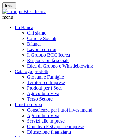
Invia
menu
La Banca
Chi siamo
Cariche Sociali
Bilanci
Lavora con noi
Il Gruppo BCC Iccrea
Responsabilità sociale
Etica di Gruppo e Whistleblowing
Catalogo prodotti
Giovani e Famiglie
Territorio e Imprese
Prodotti per i Soci
Agricoltura Viva
Terzo Settore
I nostri servizi
Consulenza per i tuoi investimenti
Agricoltura Viva
Servizi alle imprese
Obiettivo ESG per le imprese
Educazione finanziaria