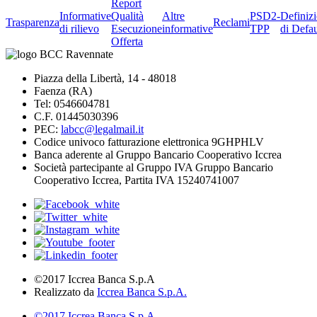
Report
Informative
Qualità
Altre
PSD2-
Definiz
Trasparenza
Reclami
di rilievo
Esecuzione
informative
TPP
di Defau
Offerta
Piazza della Libertà, 14 - 48018
Faenza (RA)
Tel: 0546604781
C.F. 01445030396
PEC:
labcc@legalmail.it
Codice univoco fatturazione elettronica 9GHPHLV
Banca aderente al Gruppo Bancario Cooperativo Iccrea
Società partecipante al Gruppo IVA Gruppo Bancario
Cooperativo Iccrea, Partita IVA 15240741007
©2017 Iccrea Banca S.p.A
Realizzato da
Iccrea Banca S.p.A.
©2017 Iccrea Banca S.p.A