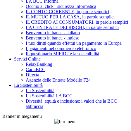
LA BCC Informa
Occhio al click - sicurezza informatica
IL CONTO CORRENTE, in parole semplici
IL MUTUO PER LA CASA, in parole semplici
IL CREDITO AI CONSUMATORI, in parole semplici
LA CENTRALE DEI RISCHI, in parole semplici
Benvenuto in banca - italiano
Benvenuto in banca - inglese
I tuoi diritti quando effettui un pagamento in Europa
I pagamenti nel commercio elettronico
Il questionario MIFID2 e la sostenibilità
Servizi Online
RelaxBanking
CartaBCC
Directa
Agenzia delle Entrate Modello F24
La Sostenibilità
La Sostenibilità
La Sostenibilità LA BCC
Diversità, equità e inclusione: i valori che la BCC
abbraccia
Banner in megamenu