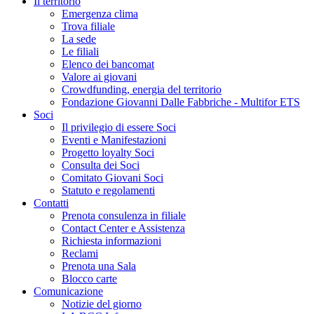
Il territorio
Emergenza clima
Trova filiale
La sede
Le filiali
Elenco dei bancomat
Valore ai giovani
Crowdfunding, energia del territorio
Fondazione Giovanni Dalle Fabbriche - Multifor ETS
Soci
Il privilegio di essere Soci
Eventi e Manifestazioni
Progetto loyalty Soci
Consulta dei Soci
Comitato Giovani Soci
Statuto e regolamenti
Contatti
Prenota consulenza in filiale
Contact Center e Assistenza
Richiesta informazioni
Reclami
Prenota una Sala
Blocco carte
Comunicazione
Notizie del giorno