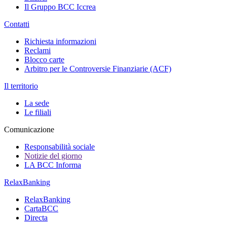
Il Gruppo BCC Iccrea
Contatti
Richiesta informazioni
Reclami
Blocco carte
Arbitro per le Controversie Finanziarie (ACF)
Il territorio
La sede
Le filiali
Comunicazione
Responsabilità sociale
Notizie del giorno
LA BCC Informa
RelaxBanking
RelaxBanking
CartaBCC
Directa