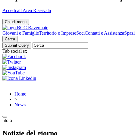
Accedi all'Area Riservata
Chiudi menu
Giovani e Famiglie
Territorio e Imprese
Soci
Contatti e Assistenza
Spazi
Cerca
Tab social sx
Home
>
News
titolo
Notizie del giorno