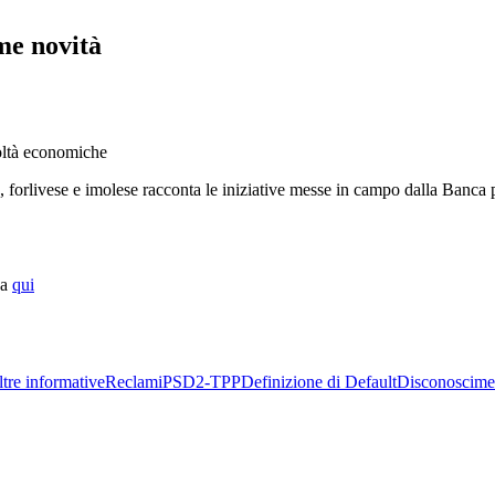
me novità
coltà economiche
livese e imolese racconta le iniziative messe in campo dalla Banca p
ca
qui
tre informative
Reclami
PSD2-TPP
Definizione di Default
Disconoscime