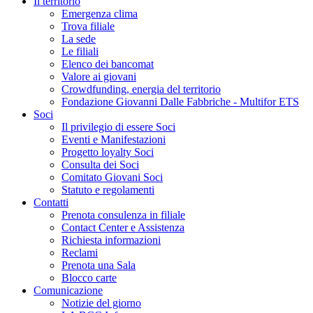
Il territorio
Emergenza clima
Trova filiale
La sede
Le filiali
Elenco dei bancomat
Valore ai giovani
Crowdfunding, energia del territorio
Fondazione Giovanni Dalle Fabbriche - Multifor ETS
Soci
Il privilegio di essere Soci
Eventi e Manifestazioni
Progetto loyalty Soci
Consulta dei Soci
Comitato Giovani Soci
Statuto e regolamenti
Contatti
Prenota consulenza in filiale
Contact Center e Assistenza
Richiesta informazioni
Reclami
Prenota una Sala
Blocco carte
Comunicazione
Notizie del giorno