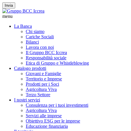
Invia
menu
La Banca
Chi siamo
Cariche Sociali
Bilanci
Lavora con noi
Il Gruppo BCC Iccrea
Responsabilità sociale
Etica di Gruppo e Whistleblowing
Catalogo prodotti
Giovani e Famiglie
Territorio e Imprese
Prodotti per i Soci
Agricoltura Viva
Terzo Settore
I nostri servizi
Consulenza per i tuoi investimenti
Agricoltura Viva
Servizi alle imprese
Obiettivo ESG per le imprese
Educazione finanziaria