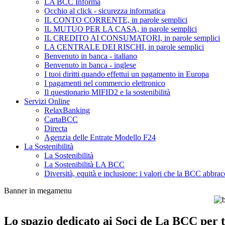
LA BCC Informa
Occhio al click - sicurezza informatica
IL CONTO CORRENTE, in parole semplici
IL MUTUO PER LA CASA, in parole semplici
IL CREDITO AI CONSUMATORI, in parole semplici
LA CENTRALE DEI RISCHI, in parole semplici
Benvenuto in banca - italiano
Benvenuto in banca - inglese
I tuoi diritti quando effettui un pagamento in Europa
I pagamenti nel commercio elettronico
Il questionario MIFID2 e la sostenibilità
Servizi Online
RelaxBanking
CartaBCC
Directa
Agenzia delle Entrate Modello F24
La Sostenibilità
La Sostenibilità
La Sostenibilità LA BCC
Diversità, equità e inclusione: i valori che la BCC abbrac
Banner in megamenu
Lo spazio dedicato ai Soci de La BCC per tu