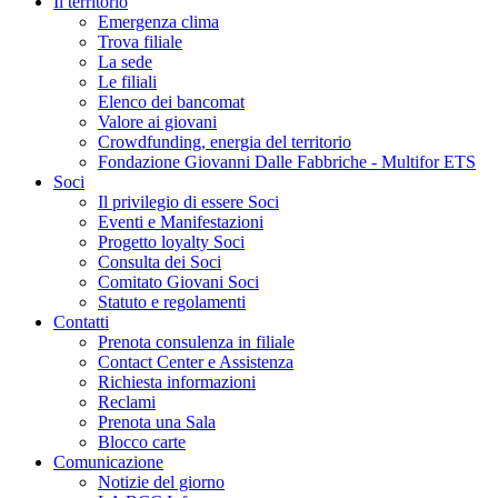
Il territorio
Emergenza clima
Trova filiale
La sede
Le filiali
Elenco dei bancomat
Valore ai giovani
Crowdfunding, energia del territorio
Fondazione Giovanni Dalle Fabbriche - Multifor ETS
Soci
Il privilegio di essere Soci
Eventi e Manifestazioni
Progetto loyalty Soci
Consulta dei Soci
Comitato Giovani Soci
Statuto e regolamenti
Contatti
Prenota consulenza in filiale
Contact Center e Assistenza
Richiesta informazioni
Reclami
Prenota una Sala
Blocco carte
Comunicazione
Notizie del giorno