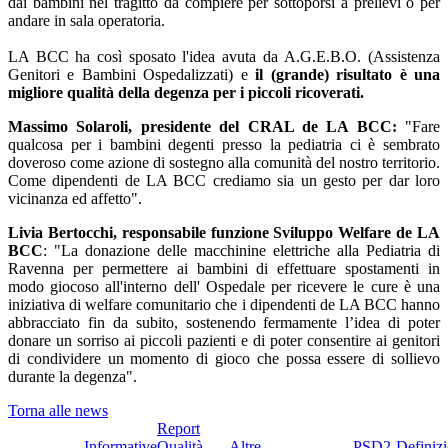
dai bambini nel tragitto da compiere per sottoporsi a prelievi o per
andare in sala operatoria.
LA BCC ha così sposato l'idea avuta da A.G.E.B.O. (Assistenza
Genitori e Bambini Ospedalizzati) e
il (grande) risultato è una
migliore qualità della degenza per i piccoli ricoverati.
Massimo Solaroli, presidente del CRAL de LA BCC:
"Fare
qualcosa per i bambini degenti presso la pediatria ci è sembrato
doveroso come azione di sostegno alla comunità del nostro territorio.
Come dipendenti de LA BCC crediamo sia un gesto per dar loro
vicinanza ed affetto".
Livia Bertocchi, responsabile funzione Sviluppo Welfare de LA
BCC
: "La donazione delle macchinine elettriche alla Pediatria di
Ravenna per permettere ai bambini di effettuare spostamenti in
modo giocoso all'interno dell' Ospedale per ricevere le cure è una
iniziativa di welfare comunitario che i dipendenti de LA BCC hanno
abbracciato fin da subito, sostenendo fermamente l’idea di poter
donare un sorriso ai piccoli pazienti e di poter consentire ai genitori
di condividere un momento di gioco che possa essere di sollievo
durante la degenza".
Torna alle news
Report
Informative
Qualità
Altre
PSD2-
Definiz