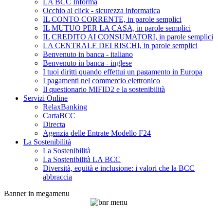
LA BCC Informa
Occhio al click - sicurezza informatica
IL CONTO CORRENTE, in parole semplici
IL MUTUO PER LA CASA, in parole semplici
IL CREDITO AI CONSUMATORI, in parole semplici
LA CENTRALE DEI RISCHI, in parole semplici
Benvenuto in banca - italiano
Benvenuto in banca - inglese
I tuoi diritti quando effettui un pagamento in Europa
I pagamenti nel commercio elettronico
Il questionario MIFID2 e la sostenibilità
Servizi Online
RelaxBanking
CartaBCC
Directa
Agenzia delle Entrate Modello F24
La Sostenibilità
La Sostenibilità
La Sostenibilità LA BCC
Diversità, equità e inclusione: i valori che la BCC
abbraccia
Banner in megamenu