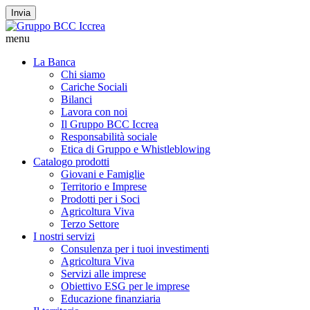
Invia
menu
La Banca
Chi siamo
Cariche Sociali
Bilanci
Lavora con noi
Il Gruppo BCC Iccrea
Responsabilità sociale
Etica di Gruppo e Whistleblowing
Catalogo prodotti
Giovani e Famiglie
Territorio e Imprese
Prodotti per i Soci
Agricoltura Viva
Terzo Settore
I nostri servizi
Consulenza per i tuoi investimenti
Agricoltura Viva
Servizi alle imprese
Obiettivo ESG per le imprese
Educazione finanziaria