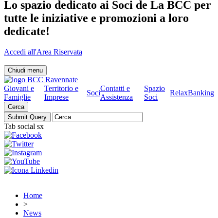
Lo spazio dedicato ai Soci de La BCC per
tutte le iniziative e promozioni a loro
dedicate!
Accedi all'Area Riservata
Chiudi menu
Giovani e
Territorio e
Contatti e
Spazio
Soci
RelaxBanking
Famiglie
Imprese
Assistenza
Soci
Cerca
Tab social sx
Home
>
News