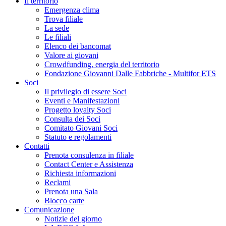
Il territorio
Emergenza clima
Trova filiale
La sede
Le filiali
Elenco dei bancomat
Valore ai giovani
Crowdfunding, energia del territorio
Fondazione Giovanni Dalle Fabbriche - Multifor ETS
Soci
Il privilegio di essere Soci
Eventi e Manifestazioni
Progetto loyalty Soci
Consulta dei Soci
Comitato Giovani Soci
Statuto e regolamenti
Contatti
Prenota consulenza in filiale
Contact Center e Assistenza
Richiesta informazioni
Reclami
Prenota una Sala
Blocco carte
Comunicazione
Notizie del giorno