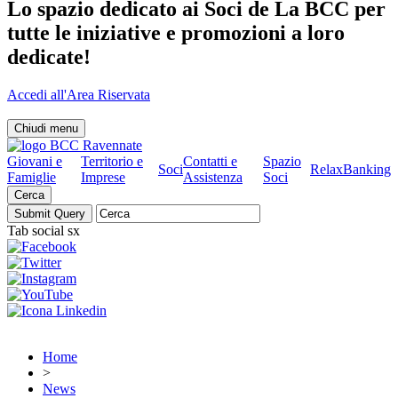
Lo spazio dedicato ai Soci de La BCC per
tutte le iniziative e promozioni a loro
dedicate!
Accedi all'Area Riservata
Chiudi menu
Giovani e
Territorio e
Contatti e
Spazio
Soci
RelaxBanking
Famiglie
Imprese
Assistenza
Soci
Cerca
Tab social sx
Home
>
News