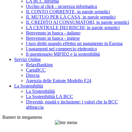
LA BCC Informa
Occhio al click - sicurezza informatica
IL CONTO CORRENTE, in parole semplici
IL MUTUO PER LA CASA, in parole semplici
IL CREDITO AI CONSUMATORI, in parole semplici
LA CENTRALE DEI RISCHI, in parole semplici
Benvenuto in banca - italiano
Benvenuto in banca - inglese
I tuoi diritti quando effettui un pagamento in Europa
I pagamenti nel commercio elettronico
Il questionario MIFID2 e la sostenibilità
Servizi Online
RelaxBanking
CartaBCC
Directa
Agenzia delle Entrate Modello F24
La Sostenibilità
La Sostenibilità
La Sostenibilità LA BCC
Diversità, equità e inclusione: i valori che la BCC
abbraccia
Banner in megamenu