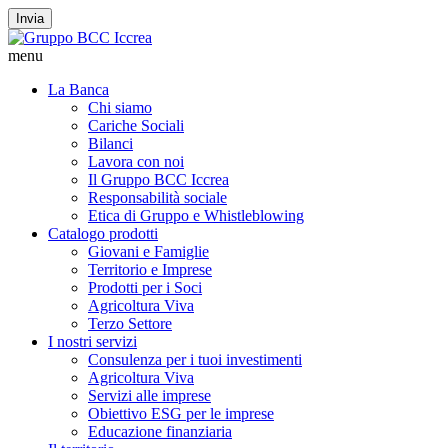
Invia
menu
La Banca
Chi siamo
Cariche Sociali
Bilanci
Lavora con noi
Il Gruppo BCC Iccrea
Responsabilità sociale
Etica di Gruppo e Whistleblowing
Catalogo prodotti
Giovani e Famiglie
Territorio e Imprese
Prodotti per i Soci
Agricoltura Viva
Terzo Settore
I nostri servizi
Consulenza per i tuoi investimenti
Agricoltura Viva
Servizi alle imprese
Obiettivo ESG per le imprese
Educazione finanziaria