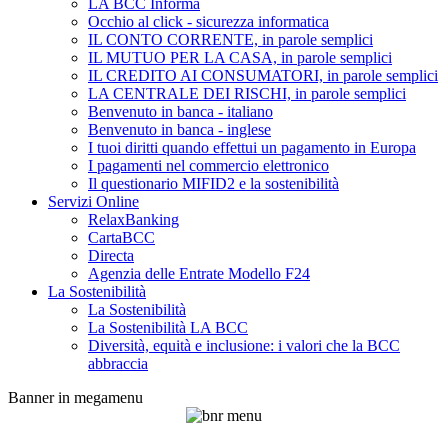
LA BCC Informa
Occhio al click - sicurezza informatica
IL CONTO CORRENTE, in parole semplici
IL MUTUO PER LA CASA, in parole semplici
IL CREDITO AI CONSUMATORI, in parole semplici
LA CENTRALE DEI RISCHI, in parole semplici
Benvenuto in banca - italiano
Benvenuto in banca - inglese
I tuoi diritti quando effettui un pagamento in Europa
I pagamenti nel commercio elettronico
Il questionario MIFID2 e la sostenibilità
Servizi Online
RelaxBanking
CartaBCC
Directa
Agenzia delle Entrate Modello F24
La Sostenibilità
La Sostenibilità
La Sostenibilità LA BCC
Diversità, equità e inclusione: i valori che la BCC
abbraccia
Banner in megamenu