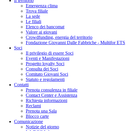
Il territorio
Emergenza clima
Trova filiale
La sede
Le filiali
Elenco dei bancomat
Valore ai giovani
Crowdfunding, energia del territorio
Fondazione Giovanni Dalle Fabbriche - Multifor ETS
Soci
Il privilegio di essere Soci
Eventi e Manifestazioni
Progetto loyalty Soci
Consulta dei Soci
Comitato Giovani Soci
Statuto e regolamenti
Contatti
Prenota consulenza in filiale
Contact Center e Assistenza
Richiesta informazioni
Reclami
Prenota una Sala
Blocco carte
Comunicazione
Notizie del giorno