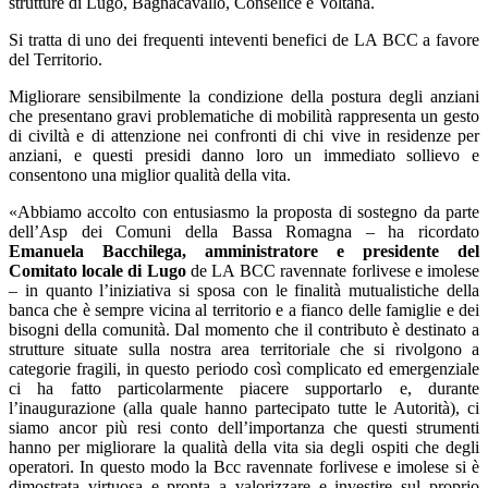
strutture di Lugo, Bagnacavallo, Conselice e Voltana.
Si tratta di uno dei frequenti inteventi benefici de LA BCC a favore
del Territorio.
Migliorare sensibilmente la condizione della postura degli anziani
che presentano gravi problematiche di mobilità rappresenta un gesto
di civiltà e di attenzione nei confronti di chi vive in residenze per
anziani, e questi presidi danno loro un immediato sollievo e
consentono una miglior qualità della vita.
«Abbiamo accolto con entusiasmo la proposta di sostegno da parte
dell’Asp dei Comuni della Bassa Romagna – ha ricordato
Emanuela Bacchilega, amministratore e presidente del
Comitato locale di Lugo
de LA BCC ravennate forlivese e imolese
– in quanto l’iniziativa si sposa con le finalità mutualistiche della
banca che è sempre vicina al territorio e a fianco delle famiglie e dei
bisogni della comunità. Dal momento che il contributo è destinato a
strutture situate sulla nostra area territoriale che si rivolgono a
categorie fragili, in questo periodo così complicato ed emergenziale
ci ha fatto particolarmente piacere supportarlo e, durante
l’inaugurazione (alla quale hanno partecipato tutte le Autorità), ci
siamo ancor più resi conto dell’importanza che questi strumenti
hanno per migliorare la qualità della vita sia degli ospiti che degli
operatori. In questo modo la Bcc ravennate forlivese e imolese si è
dimostrata virtuosa e pronta a valorizzare e investire sul proprio