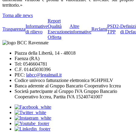
territorio.»
Torna alle news
Report
Informative
Qualità
Altre
PSD2-
Definiz
Trasparenza
Reclami
di rilievo
Esecuzione
informative
TPP
di Defau
Offerta
Piazza della Libertà, 14 - 48018
Faenza (RA)
Tel: 0546604781
C.F. 01445030396
PEC:
labcc@legalmail.it
Codice univoco fatturazione elettronica 9GHPHLV
Banca aderente al Gruppo Bancario Cooperativo Iccrea
Società partecipante al Gruppo IVA Gruppo Bancario
Cooperativo Iccrea, Partita IVA 15240741007