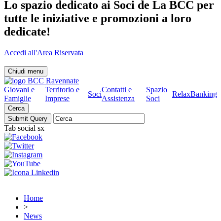
Lo spazio dedicato ai Soci de La BCC per
tutte le iniziative e promozioni a loro
dedicate!
Accedi all'Area Riservata
Chiudi menu
Giovani e
Territorio e
Contatti e
Spazio
Soci
RelaxBanking
Famiglie
Imprese
Assistenza
Soci
Cerca
Tab social sx
Home
>
News