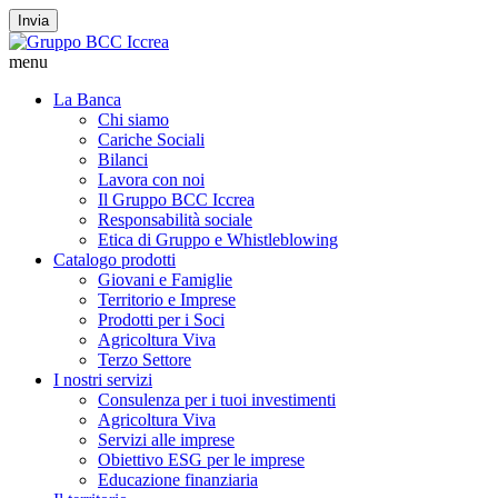
Invia
menu
La Banca
Chi siamo
Cariche Sociali
Bilanci
Lavora con noi
Il Gruppo BCC Iccrea
Responsabilità sociale
Etica di Gruppo e Whistleblowing
Catalogo prodotti
Giovani e Famiglie
Territorio e Imprese
Prodotti per i Soci
Agricoltura Viva
Terzo Settore
I nostri servizi
Consulenza per i tuoi investimenti
Agricoltura Viva
Servizi alle imprese
Obiettivo ESG per le imprese
Educazione finanziaria