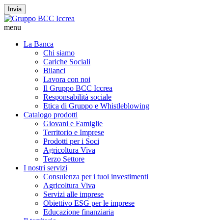
Invia
menu
La Banca
Chi siamo
Cariche Sociali
Bilanci
Lavora con noi
Il Gruppo BCC Iccrea
Responsabilità sociale
Etica di Gruppo e Whistleblowing
Catalogo prodotti
Giovani e Famiglie
Territorio e Imprese
Prodotti per i Soci
Agricoltura Viva
Terzo Settore
I nostri servizi
Consulenza per i tuoi investimenti
Agricoltura Viva
Servizi alle imprese
Obiettivo ESG per le imprese
Educazione finanziaria