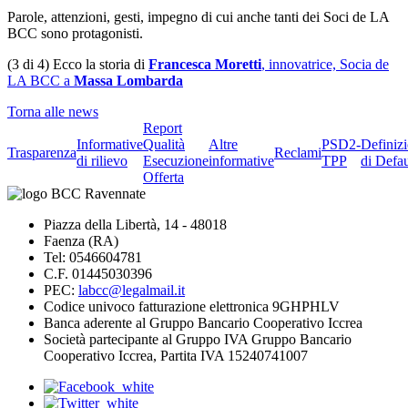
Parole, attenzioni, gesti, impegno di cui anche tanti dei Soci de LA
BCC sono protagonisti.
(3 di 4) Ecco la storia di
Francesca Moretti
, innovatrice, Socia de
LA BCC a
Massa Lombarda
Torna alle news
Report
Informative
Qualità
Altre
PSD2-
Definiz
Trasparenza
Reclami
di rilievo
Esecuzione
informative
TPP
di Defau
Offerta
Piazza della Libertà, 14 - 48018
Faenza (RA)
Tel: 0546604781
C.F. 01445030396
PEC:
labcc@legalmail.it
Codice univoco fatturazione elettronica 9GHPHLV
Banca aderente al Gruppo Bancario Cooperativo Iccrea
Società partecipante al Gruppo IVA Gruppo Bancario
Cooperativo Iccrea, Partita IVA 15240741007