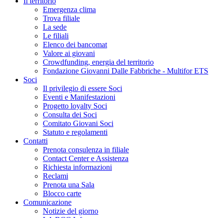
Il territorio
Emergenza clima
Trova filiale
La sede
Le filiali
Elenco dei bancomat
Valore ai giovani
Crowdfunding, energia del territorio
Fondazione Giovanni Dalle Fabbriche - Multifor ETS
Soci
Il privilegio di essere Soci
Eventi e Manifestazioni
Progetto loyalty Soci
Consulta dei Soci
Comitato Giovani Soci
Statuto e regolamenti
Contatti
Prenota consulenza in filiale
Contact Center e Assistenza
Richiesta informazioni
Reclami
Prenota una Sala
Blocco carte
Comunicazione
Notizie del giorno