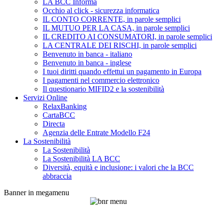
LA BCC Informa
Occhio al click - sicurezza informatica
IL CONTO CORRENTE, in parole semplici
IL MUTUO PER LA CASA, in parole semplici
IL CREDITO AI CONSUMATORI, in parole semplici
LA CENTRALE DEI RISCHI, in parole semplici
Benvenuto in banca - italiano
Benvenuto in banca - inglese
I tuoi diritti quando effettui un pagamento in Europa
I pagamenti nel commercio elettronico
Il questionario MIFID2 e la sostenibilità
Servizi Online
RelaxBanking
CartaBCC
Directa
Agenzia delle Entrate Modello F24
La Sostenibilità
La Sostenibilità
La Sostenibilità LA BCC
Diversità, equità e inclusione: i valori che la BCC
abbraccia
Banner in megamenu