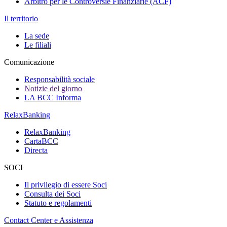
Arbitro per le Controversie Finanziarie (ACF)
Il territorio
La sede
Le filiali
Comunicazione
Responsabilità sociale
Notizie del giorno
LA BCC Informa
RelaxBanking
RelaxBanking
CartaBCC
Directa
SOCI
Il privilegio di essere Soci
Consulta dei Soci
Statuto e regolamenti
Contact Center e Assistenza