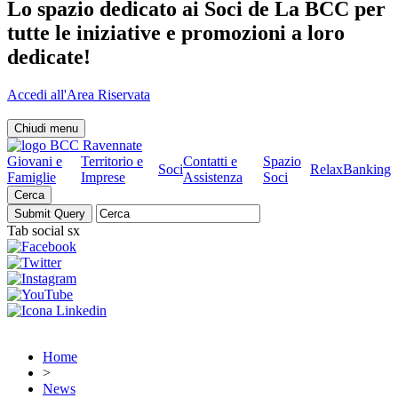
Lo spazio dedicato ai Soci de La BCC per
tutte le iniziative e promozioni a loro
dedicate!
Accedi all'Area Riservata
Chiudi menu
Giovani e
Territorio e
Contatti e
Spazio
Soci
RelaxBanking
Famiglie
Imprese
Assistenza
Soci
Cerca
Tab social sx
Home
>
News