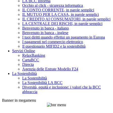
LA BCC Informa
Occhio al click - sicurezza informatica
IL CONTO CORRENTE, in parole semplici
IL MUTUO PER LA CASA, in parole semplici
IL CREDITO AI CONSUMATORI, in parole semplici
LA CENTRALE DEI RISCHI, in parole semplici
Benvenuto in banca - italiano
Benvenuto in banca - inglese
I tuoi diritti quando effettui un pagamento in Europa
I pagamenti nel commercio elettronico
Il questionario MIFID2 e la sostenibilità
Servizi Online
RelaxBanking
CartaBCC
Directa
Agenzia delle Entrate Modello F24
La Sostenibilità
La Sostenibilità
La Sostenibilità LA BCC
Diversità, equità e inclusione: i valori che la BCC
abbraccia
Banner in megamenu