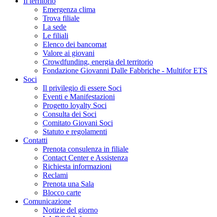
Il territorio
Emergenza clima
Trova filiale
La sede
Le filiali
Elenco dei bancomat
Valore ai giovani
Crowdfunding, energia del territorio
Fondazione Giovanni Dalle Fabbriche - Multifor ETS
Soci
Il privilegio di essere Soci
Eventi e Manifestazioni
Progetto loyalty Soci
Consulta dei Soci
Comitato Giovani Soci
Statuto e regolamenti
Contatti
Prenota consulenza in filiale
Contact Center e Assistenza
Richiesta informazioni
Reclami
Prenota una Sala
Blocco carte
Comunicazione
Notizie del giorno