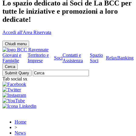
Lo spazio dedicato ai Soci de La BCC per
tutte le iniziative e promozioni a loro
dedicate!
Accedi all'Area Riservata
Chiudi menu
Giovani e
Territorio e
Contatti e
Spazio
Soci
RelaxBanking
Famiglie
Imprese
Assistenza
Soci
Cerca
Tab social sx
Home
>
News