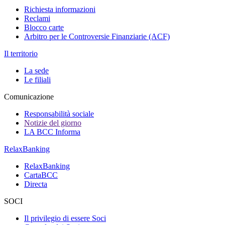
Richiesta informazioni
Reclami
Blocco carte
Arbitro per le Controversie Finanziarie (ACF)
Il territorio
La sede
Le filiali
Comunicazione
Responsabilità sociale
Notizie del giorno
LA BCC Informa
RelaxBanking
RelaxBanking
CartaBCC
Directa
SOCI
Il privilegio di essere Soci