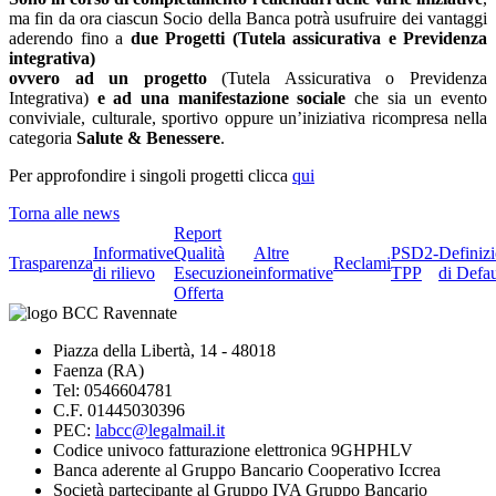
ma fin da ora ciascun Socio della Banca potrà usufruire dei vantaggi
aderendo fino a
due Progetti (Tutela assicurativa e Previdenza
integrativa)
ovvero ad un progetto
(Tutela Assicurativa o Previdenza
Integrativa)
e ad una manifestazione sociale
che sia un evento
conviviale, culturale, sportivo oppure un’iniziativa ricompresa nella
categoria
Salute & Benessere
.
Per approfondire i singoli progetti clicca
qui
Torna alle news
Report
Informative
Qualità
Altre
PSD2-
Definiz
Trasparenza
Reclami
di rilievo
Esecuzione
informative
TPP
di Defau
Offerta
Piazza della Libertà, 14 - 48018
Faenza (RA)
Tel: 0546604781
C.F. 01445030396
PEC:
labcc@legalmail.it
Codice univoco fatturazione elettronica 9GHPHLV
Banca aderente al Gruppo Bancario Cooperativo Iccrea
Società partecipante al Gruppo IVA Gruppo Bancario