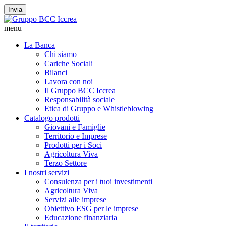
Invia
menu
La Banca
Chi siamo
Cariche Sociali
Bilanci
Lavora con noi
Il Gruppo BCC Iccrea
Responsabilità sociale
Etica di Gruppo e Whistleblowing
Catalogo prodotti
Giovani e Famiglie
Territorio e Imprese
Prodotti per i Soci
Agricoltura Viva
Terzo Settore
I nostri servizi
Consulenza per i tuoi investimenti
Agricoltura Viva
Servizi alle imprese
Obiettivo ESG per le imprese
Educazione finanziaria