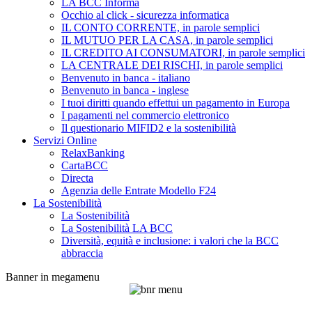
LA BCC Informa
Occhio al click - sicurezza informatica
IL CONTO CORRENTE, in parole semplici
IL MUTUO PER LA CASA, in parole semplici
IL CREDITO AI CONSUMATORI, in parole semplici
LA CENTRALE DEI RISCHI, in parole semplici
Benvenuto in banca - italiano
Benvenuto in banca - inglese
I tuoi diritti quando effettui un pagamento in Europa
I pagamenti nel commercio elettronico
Il questionario MIFID2 e la sostenibilità
Servizi Online
RelaxBanking
CartaBCC
Directa
Agenzia delle Entrate Modello F24
La Sostenibilità
La Sostenibilità
La Sostenibilità LA BCC
Diversità, equità e inclusione: i valori che la BCC
abbraccia
Banner in megamenu