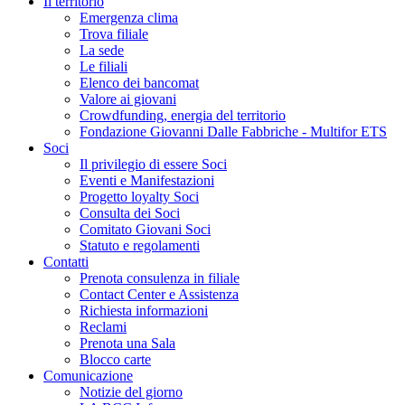
Il territorio
Emergenza clima
Trova filiale
La sede
Le filiali
Elenco dei bancomat
Valore ai giovani
Crowdfunding, energia del territorio
Fondazione Giovanni Dalle Fabbriche - Multifor ETS
Soci
Il privilegio di essere Soci
Eventi e Manifestazioni
Progetto loyalty Soci
Consulta dei Soci
Comitato Giovani Soci
Statuto e regolamenti
Contatti
Prenota consulenza in filiale
Contact Center e Assistenza
Richiesta informazioni
Reclami
Prenota una Sala
Blocco carte
Comunicazione
Notizie del giorno