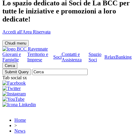
Lo spazio dedicato ai Soci de La BCC per
tutte le iniziative e promozioni a loro
dedicate!
Accedi all'Area Riservata
Chiudi menu
Giovani e
Territorio e
Contatti e
Spazio
Soci
RelaxBanking
Famiglie
Imprese
Assistenza
Soci
Cerca
Tab social sx
Home
>
News