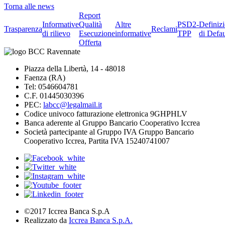
Torna alle news
Report
Informative
Qualità
Altre
PSD2-
Definiz
Trasparenza
Reclami
di rilievo
Esecuzione
informative
TPP
di Defau
Offerta
Piazza della Libertà, 14 - 48018
Faenza (RA)
Tel: 0546604781
C.F. 01445030396
PEC:
labcc@legalmail.it
Codice univoco fatturazione elettronica 9GHPHLV
Banca aderente al Gruppo Bancario Cooperativo Iccrea
Società partecipante al Gruppo IVA Gruppo Bancario
Cooperativo Iccrea, Partita IVA 15240741007
©2017 Iccrea Banca S.p.A
Realizzato da
Iccrea Banca S.p.A.