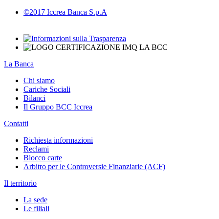
©2017 Iccrea Banca S.p.A
La Banca
Chi siamo
Cariche Sociali
Bilanci
Il Gruppo BCC Iccrea
Contatti
Richiesta informazioni
Reclami
Blocco carte
Arbitro per le Controversie Finanziarie (ACF)
Il territorio
La sede
Le filiali