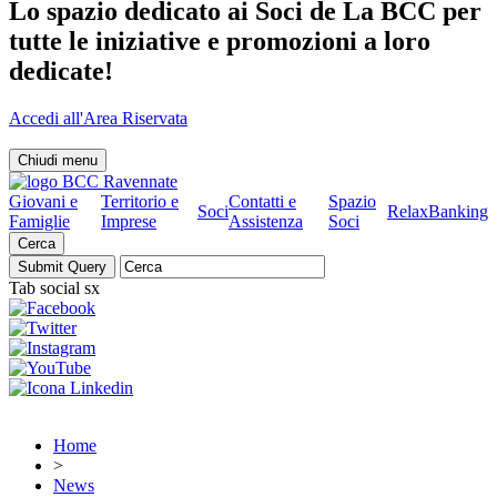
Lo spazio dedicato ai Soci de La BCC per
tutte le iniziative e promozioni a loro
dedicate!
Accedi all'Area Riservata
Chiudi menu
Giovani e
Territorio e
Contatti e
Spazio
Soci
RelaxBanking
Famiglie
Imprese
Assistenza
Soci
Cerca
Tab social sx
Home
>
News