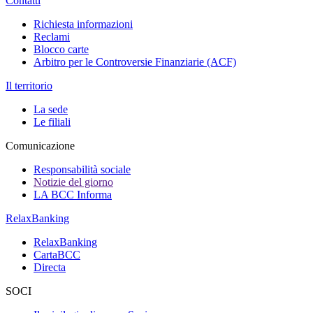
Contatti
Richiesta informazioni
Reclami
Blocco carte
Arbitro per le Controversie Finanziarie (ACF)
Il territorio
La sede
Le filiali
Comunicazione
Responsabilità sociale
Notizie del giorno
LA BCC Informa
RelaxBanking
RelaxBanking
CartaBCC
Directa
SOCI