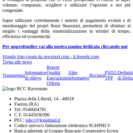
valutare, comparare, scegliere e utilizzare l’opzione a noi più
congeniale.
Saper utilizzare correttamente i sistemi di pagamento evoluti e di
monitoraggio dei propri flussi finanziari, permetterà di sfruttare al
meglio i vantaggi della smaterializzazione in termini di tempo,
efficienza ed economicità.
Per approfondire vai alla nostra pagina dedicata cliccando qui
Sfondo foto creata da rawpixel.com - it.freepik.com
Torna alle news
Report
Informative
Qualità
Altre
PSD2-
Definiz
Trasparenza
Reclami
di rilievo
Esecuzione
informative
TPP
di Defau
Offerta
Piazza della Libertà, 14 - 48018
Faenza (RA)
Tel: 0546604781
C.F. 01445030396
PEC:
labcc@legalmail.it
Codice univoco fatturazione elettronica 9GHPHLV
Banca aderente al Gruppo Bancario Cooperativo Iccrea