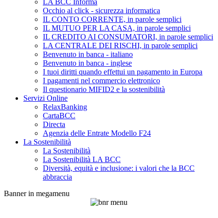
LA BCC Informa
Occhio al click - sicurezza informatica
IL CONTO CORRENTE, in parole semplici
IL MUTUO PER LA CASA, in parole semplici
IL CREDITO AI CONSUMATORI, in parole semplici
LA CENTRALE DEI RISCHI, in parole semplici
Benvenuto in banca - italiano
Benvenuto in banca - inglese
I tuoi diritti quando effettui un pagamento in Europa
I pagamenti nel commercio elettronico
Il questionario MIFID2 e la sostenibilità
Servizi Online
RelaxBanking
CartaBCC
Directa
Agenzia delle Entrate Modello F24
La Sostenibilità
La Sostenibilità
La Sostenibilità LA BCC
Diversità, equità e inclusione: i valori che la BCC
abbraccia
Banner in megamenu