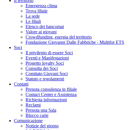
Il territorio
Emergenza clima
Trova filiale
La sede
Le filiali
Elenco dei bancomat
Valore ai giovani
Crowdfunding, energia del territorio
Fondazione Giovanni Dalle Fabbriche - Multifor ETS
Soci
Il privilegio di essere Soci
Eventi e Manifestazioni
Progetto loyalty Soci
Consulta dei Soci
Comitato Giovani Soci
Statuto e regolamenti
Contatti
Prenota consulenza in filiale
Contact Center e Assistenza
Richiesta informazioni
Reclami
Prenota una Sala
Blocco carte
Comunicazione
Notizie del giorno