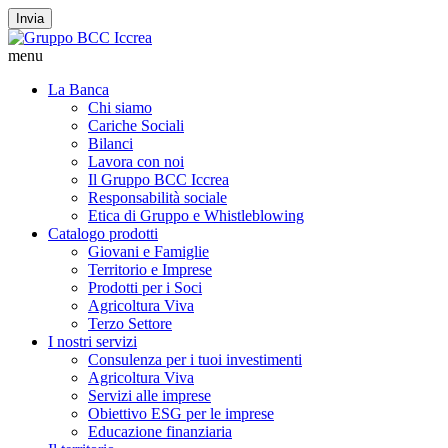
Invia
menu
La Banca
Chi siamo
Cariche Sociali
Bilanci
Lavora con noi
Il Gruppo BCC Iccrea
Responsabilità sociale
Etica di Gruppo e Whistleblowing
Catalogo prodotti
Giovani e Famiglie
Territorio e Imprese
Prodotti per i Soci
Agricoltura Viva
Terzo Settore
I nostri servizi
Consulenza per i tuoi investimenti
Agricoltura Viva
Servizi alle imprese
Obiettivo ESG per le imprese
Educazione finanziaria