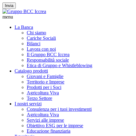
Invia
menu
La Banca
Chi siamo
Cariche Sociali
Bilanci
Lavora con noi
Il Gruppo BCC Iccrea
Responsabilità sociale
Etica di Gruppo e Whistleblowing
Catalogo prodotti
Giovani e Famiglie
Territorio e Imprese
Prodotti per i Soci
Agricoltura Viva
Terzo Settore
I nostri servizi
Consulenza per i tuoi investimenti
Agricoltura Viva
Servizi alle imprese
Obiettivo ESG per le imprese
Educazione finanziaria