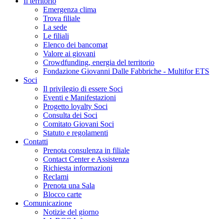
Il territorio
Emergenza clima
Trova filiale
La sede
Le filiali
Elenco dei bancomat
Valore ai giovani
Crowdfunding, energia del territorio
Fondazione Giovanni Dalle Fabbriche - Multifor ETS
Soci
Il privilegio di essere Soci
Eventi e Manifestazioni
Progetto loyalty Soci
Consulta dei Soci
Comitato Giovani Soci
Statuto e regolamenti
Contatti
Prenota consulenza in filiale
Contact Center e Assistenza
Richiesta informazioni
Reclami
Prenota una Sala
Blocco carte
Comunicazione
Notizie del giorno