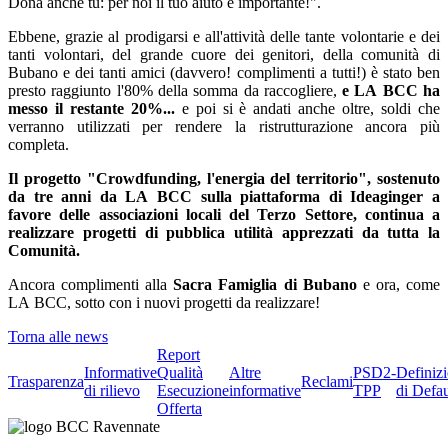
Dona anche tu: per noi il tuo aiuto è importante!".
Ebbene, grazie al prodigarsi e all'attività delle tante volontarie e dei
tanti volontari, del grande cuore dei genitori, della comunità di
Bubano e dei tanti amici (davvero! complimenti a tutti!) è stato ben
presto raggiunto l'80% della somma da raccogliere,
e LA BCC ha
messo il restante 20%...
e poi si è andati anche oltre, soldi che
verranno utilizzati per rendere la ristrutturazione ancora più
completa.
Il progetto "Crowdfunding, l'energia del territorio", sostenuto
da tre anni da LA BCC sulla piattaforma di Ideaginger a
favore delle associazioni locali del Terzo Settore, continua a
realizzare progetti di pubblica utilità apprezzati da tutta la
Comunità.
Ancora complimenti alla
Sacra Famiglia di Bubano
e ora, come
LA BCC, sotto con i nuovi progetti da realizzare!
Torna alle news
Report
Informative
Qualità
Altre
PSD2-
Definiz
Trasparenza
Reclami
di rilievo
Esecuzione
informative
TPP
di Defau
Offerta