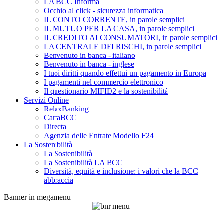
LA BCC Informa
Occhio al click - sicurezza informatica
IL CONTO CORRENTE, in parole semplici
IL MUTUO PER LA CASA, in parole semplici
IL CREDITO AI CONSUMATORI, in parole semplici
LA CENTRALE DEI RISCHI, in parole semplici
Benvenuto in banca - italiano
Benvenuto in banca - inglese
I tuoi diritti quando effettui un pagamento in Europa
I pagamenti nel commercio elettronico
Il questionario MIFID2 e la sostenibilità
Servizi Online
RelaxBanking
CartaBCC
Directa
Agenzia delle Entrate Modello F24
La Sostenibilità
La Sostenibilità
La Sostenibilità LA BCC
Diversità, equità e inclusione: i valori che la BCC
abbraccia
Banner in megamenu