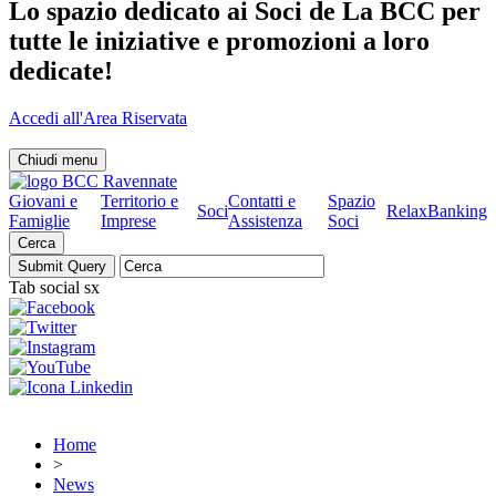
Lo spazio dedicato ai Soci de La BCC per
tutte le iniziative e promozioni a loro
dedicate!
Accedi all'Area Riservata
Chiudi menu
Giovani e
Territorio e
Contatti e
Spazio
Soci
RelaxBanking
Famiglie
Imprese
Assistenza
Soci
Cerca
Tab social sx
Home
>
News