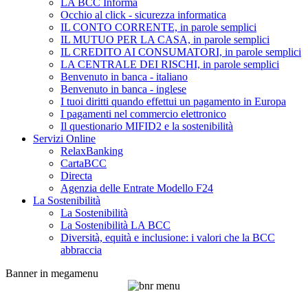
LA BCC Informa
Occhio al click - sicurezza informatica
IL CONTO CORRENTE, in parole semplici
IL MUTUO PER LA CASA, in parole semplici
IL CREDITO AI CONSUMATORI, in parole semplici
LA CENTRALE DEI RISCHI, in parole semplici
Benvenuto in banca - italiano
Benvenuto in banca - inglese
I tuoi diritti quando effettui un pagamento in Europa
I pagamenti nel commercio elettronico
Il questionario MIFID2 e la sostenibilità
Servizi Online
RelaxBanking
CartaBCC
Directa
Agenzia delle Entrate Modello F24
La Sostenibilità
La Sostenibilità
La Sostenibilità LA BCC
Diversità, equità e inclusione: i valori che la BCC
abbraccia
Banner in megamenu