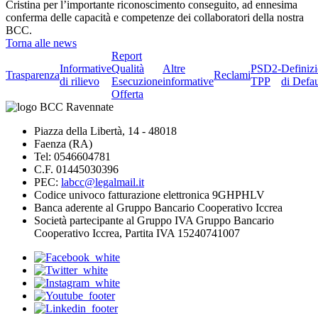
Cristina per l’importante riconoscimento conseguito, ad ennesima
conferma delle capacità e competenze dei collaboratori della nostra
BCC.
Torna alle news
Report
Informative
Qualità
Altre
PSD2-
Definiz
Trasparenza
Reclami
di rilievo
Esecuzione
informative
TPP
di Defau
Offerta
Piazza della Libertà, 14 - 48018
Faenza (RA)
Tel: 0546604781
C.F. 01445030396
PEC:
labcc@legalmail.it
Codice univoco fatturazione elettronica 9GHPHLV
Banca aderente al Gruppo Bancario Cooperativo Iccrea
Società partecipante al Gruppo IVA Gruppo Bancario
Cooperativo Iccrea, Partita IVA 15240741007