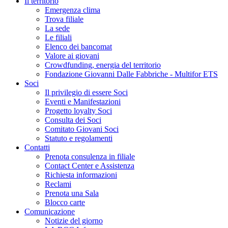
Il territorio
Emergenza clima
Trova filiale
La sede
Le filiali
Elenco dei bancomat
Valore ai giovani
Crowdfunding, energia del territorio
Fondazione Giovanni Dalle Fabbriche - Multifor ETS
Soci
Il privilegio di essere Soci
Eventi e Manifestazioni
Progetto loyalty Soci
Consulta dei Soci
Comitato Giovani Soci
Statuto e regolamenti
Contatti
Prenota consulenza in filiale
Contact Center e Assistenza
Richiesta informazioni
Reclami
Prenota una Sala
Blocco carte
Comunicazione
Notizie del giorno