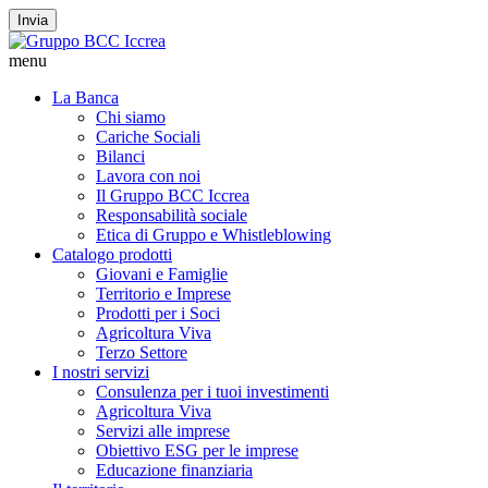
Invia
menu
La Banca
Chi siamo
Cariche Sociali
Bilanci
Lavora con noi
Il Gruppo BCC Iccrea
Responsabilità sociale
Etica di Gruppo e Whistleblowing
Catalogo prodotti
Giovani e Famiglie
Territorio e Imprese
Prodotti per i Soci
Agricoltura Viva
Terzo Settore
I nostri servizi
Consulenza per i tuoi investimenti
Agricoltura Viva
Servizi alle imprese
Obiettivo ESG per le imprese
Educazione finanziaria