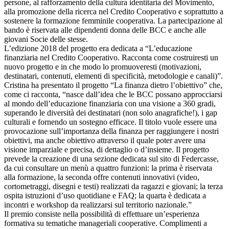
persone, al rafforzamento della cultura identitaria del Movimento,
alla promozione della ricerca nel Credito Cooperativo e soprattutto a
sostenere la formazione femminile cooperativa. La partecipazione al
bando è riservata alle dipendenti donna delle BCC e anche alle
giovani Socie delle stesse.
L’edizione 2018 del progetto era dedicata a “L’educazione
finanziaria nel Credito Cooperativo. Racconta come costruiresti un
nuovo progetto e in che modo lo promuoveresti (motivazioni,
destinatari, contenuti, elementi di specificità, metodologie e canali)”.
Cristina ha presentato il progetto “La finanza dietro l’obiettivo” che,
come ci racconta, “nasce dall’idea che le BCC possano approcciarsi
al mondo dell’educazione finanziaria con una visione a 360 gradi,
superando le diversità dei destinatari (non solo anagrafiche!), i gap
culturali e fornendo un sostegno efficace. Il titolo vuole essere una
provocazione sull’importanza della finanza per raggiungere i nostri
obiettivi, ma anche obiettivo attraverso il quale poter avere una
visione imparziale e precisa, di dettaglio o d’insieme. Il progetto
prevede la creazione di una sezione dedicata sul sito di Federcasse,
da cui consultare un menù a quattro funzioni: la prima è riservata
alla formazione, la seconda offre contenuti innovativi (video,
cortometraggi, disegni e testi) realizzati da ragazzi e giovani; la terza
ospita istruzioni d’uso quotidiane e FAQ; la quarta è dedicata a
incontri e workshop da realizzarsi sul territorio nazionale.”
Il premio consiste nella possibilità di effettuare un’esperienza
formativa su tematiche manageriali cooperative. Complimenti a