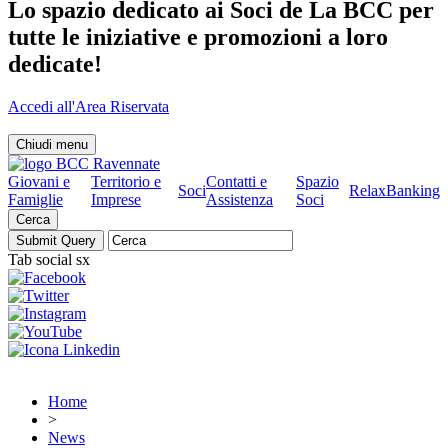
Lo spazio dedicato ai Soci de La BCC per
tutte le iniziative e promozioni a loro
dedicate!
Accedi all'Area Riservata
Chiudi menu
Giovani e
Territorio e
Contatti e
Spazio
Soci
RelaxBanking
Famiglie
Imprese
Assistenza
Soci
Cerca
Tab social sx
Home
>
News