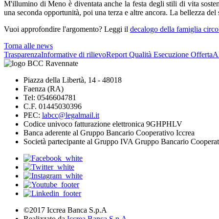
M'illumino di Meno è diventata anche la festa degli stili di vita soste
una seconda opportunità, poi una terza e altre ancora. La bellezza del 
Vuoi approfondire l'argomento? Leggi il
decalogo della famiglia circo
Torna alle news
Trasparenza
Informative di rilievo
Report Qualità Esecuzione Offerta
Al
Piazza della Libertà, 14 - 48018
Faenza (RA)
Tel: 0546604781
C.F. 01445030396
PEC:
labcc@legalmail.it
Codice univoco fatturazione elettronica 9GHPHLV
Banca aderente al Gruppo Bancario Cooperativo Iccrea
Società partecipante al Gruppo IVA Gruppo Bancario Cooperat
©2017 Iccrea Banca S.p.A
Realizzato da
Iccrea Banca S.p.A.