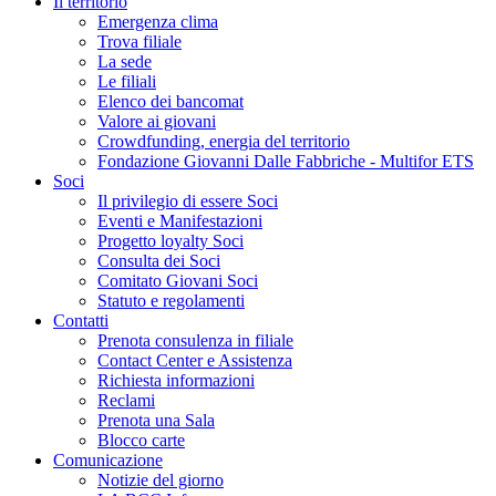
Il territorio
Emergenza clima
Trova filiale
La sede
Le filiali
Elenco dei bancomat
Valore ai giovani
Crowdfunding, energia del territorio
Fondazione Giovanni Dalle Fabbriche - Multifor ETS
Soci
Il privilegio di essere Soci
Eventi e Manifestazioni
Progetto loyalty Soci
Consulta dei Soci
Comitato Giovani Soci
Statuto e regolamenti
Contatti
Prenota consulenza in filiale
Contact Center e Assistenza
Richiesta informazioni
Reclami
Prenota una Sala
Blocco carte
Comunicazione
Notizie del giorno