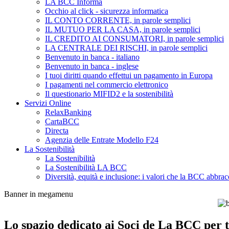
LA BCC Informa
Occhio al click - sicurezza informatica
IL CONTO CORRENTE, in parole semplici
IL MUTUO PER LA CASA, in parole semplici
IL CREDITO AI CONSUMATORI, in parole semplici
LA CENTRALE DEI RISCHI, in parole semplici
Benvenuto in banca - italiano
Benvenuto in banca - inglese
I tuoi diritti quando effettui un pagamento in Europa
I pagamenti nel commercio elettronico
Il questionario MIFID2 e la sostenibilità
Servizi Online
RelaxBanking
CartaBCC
Directa
Agenzia delle Entrate Modello F24
La Sostenibilità
La Sostenibilità
La Sostenibilità LA BCC
Diversità, equità e inclusione: i valori che la BCC abbrac
Banner in megamenu
Lo spazio dedicato ai Soci de La BCC per tu