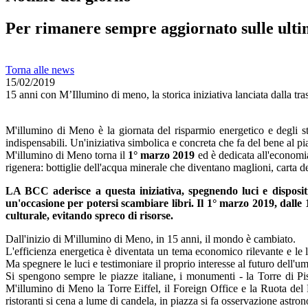
Per rimanere sempre aggiornato sulle ulti
Torna alle news
15/02/2019
15 anni con M’Illumino di meno, la storica iniziativa lanciata dalla tra
M'illumino di Meno è la giornata del risparmio energetico e degli sti
indispensabili. Un'iniziativa simbolica e concreta che fa del bene al pia
M'illumino di Meno torna il
1° marzo 2019
ed è dedicata all'economia 
rigenera: bottiglie dell'acqua minerale che diventano maglioni, carta d
LA BCC aderisce a questa iniziativa, spegnendo luci e dispos
un'occasione per potersi scambiare libri. Il 1° marzo 2019, dalle 1
culturale, evitando spreco di risorse.
Dall'inizio di M'illumino di Meno, in 15 anni, il mondo è cambiato.
L'efficienza energetica è diventata un tema economico rilevante e le
Ma spegnere le luci e testimoniare il proprio interesse al futuro dell'um
Si spengono sempre le piazze italiane, i monumenti - la Torre di Pisa
M'illumino di Meno la Torre Eiffel, il Foreign Office e la Ruota del P
ristoranti si cena a lume di candela, in piazza si fa osservazione astr