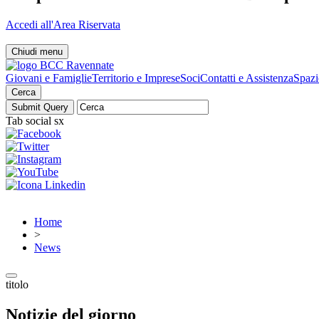
Accedi all'Area Riservata
Chiudi menu
Giovani e Famiglie
Territorio e Imprese
Soci
Contatti e Assistenza
Spazi
Cerca
Tab social sx
Home
>
News
titolo
Notizie del giorno