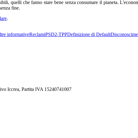
nibili, quelli che fanno stare bene senza consumare il pianeta. L'econom
senza fine.
lare
.
tre informative
Reclami
PSD2-TPP
Definizione di Default
Disconoscime
ivo Iccrea, Partita IVA 15240741007