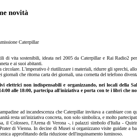
me novità
smissione Caterpillar
li di vita sostenibili, ideata nel 2005 da Caterpillar e Rai Radio2 per
neta e ai suoi abitanti.
circolare. L'imperativo è riutilizzare i materiali, ridurre gli sprechi, all
ei giornali che ritorna carta dei giornali, una cornetta del telefono div
itivi elettrici non indispensabili e organizzando, nei locali 
4:00 alle 18:00, partecipa all'iniziativa e porta con te i libri che
 lampadine ad incandescenza che Caterpillar invitava a cambiare con qu
anità resta un'iniziativa concreta, non solo simbolica, e molto partecipat
, il Colosseo, l'Arena di Verona -, i palazzi simbolo d'Italia - Quiri
rater di Vienna. In decine di Musei si organizzano visite guidate a bassa
onomica approfittando della riduzione dell'inquinamento luminoso.