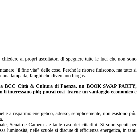
 chiedere ai propri ascoltatori di spegnere tutte le luci che non sono
ontanare "il fine vita" delle cose. Perché le risorse finiscono, ma tutto si
enta una lampada, fanghi che diventano biogas.
della Sala BCC Città & Cultura di Faenza, un BOOK SWAP PARTY,
 non ti interessano più; potrai così trarne un vantaggio economico e
elle a risparmio energetico, adesso, semplicemente, non esistono più.
a.
nale, Senato e Camera - e tante case dei cittadini. Si sono spenti per
 luminosità, nelle scuole si discute di efficienza energetica, in tanti