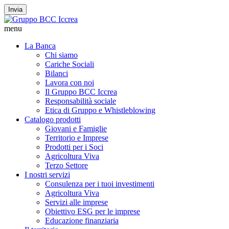
Invia
menu
La Banca
Chi siamo
Cariche Sociali
Bilanci
Lavora con noi
Il Gruppo BCC Iccrea
Responsabilità sociale
Etica di Gruppo e Whistleblowing
Catalogo prodotti
Giovani e Famiglie
Territorio e Imprese
Prodotti per i Soci
Agricoltura Viva
Terzo Settore
I nostri servizi
Consulenza per i tuoi investimenti
Agricoltura Viva
Servizi alle imprese
Obiettivo ESG per le imprese
Educazione finanziaria