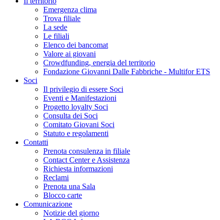
Il territorio
Emergenza clima
Trova filiale
La sede
Le filiali
Elenco dei bancomat
Valore ai giovani
Crowdfunding, energia del territorio
Fondazione Giovanni Dalle Fabbriche - Multifor ETS
Soci
Il privilegio di essere Soci
Eventi e Manifestazioni
Progetto loyalty Soci
Consulta dei Soci
Comitato Giovani Soci
Statuto e regolamenti
Contatti
Prenota consulenza in filiale
Contact Center e Assistenza
Richiesta informazioni
Reclami
Prenota una Sala
Blocco carte
Comunicazione
Notizie del giorno