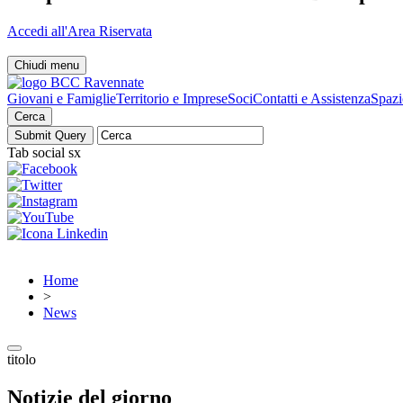
Accedi all'Area Riservata
Chiudi menu
Giovani e Famiglie
Territorio e Imprese
Soci
Contatti e Assistenza
Spazi
Cerca
Tab social sx
Home
>
News
titolo
Notizie del giorno