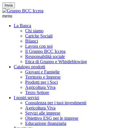
Invia
menu
La Banca
Chi siamo
Cariche Sociali
Bilanci
Lavora con noi
Il Gruppo BCC Iccrea
Responsabilità sociale
Etica di Gruppo e Whistleblowing
Catalogo prodotti
Giovani e Famiglie
Territorio e Imprese
Prodotti per i Soci
Agricoltura Viva
Terzo Settore
I nostri servizi
Consulenza per i tuoi investimenti
Agricoltura Viva
Servizi alle imprese
Obiettivo ESG per le imprese
Educazione finanziaria