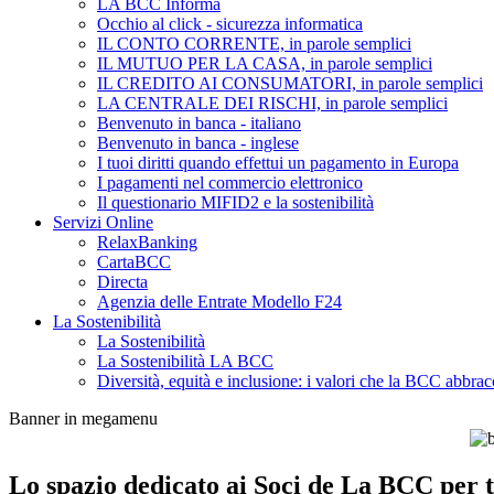
LA BCC Informa
Occhio al click - sicurezza informatica
IL CONTO CORRENTE, in parole semplici
IL MUTUO PER LA CASA, in parole semplici
IL CREDITO AI CONSUMATORI, in parole semplici
LA CENTRALE DEI RISCHI, in parole semplici
Benvenuto in banca - italiano
Benvenuto in banca - inglese
I tuoi diritti quando effettui un pagamento in Europa
I pagamenti nel commercio elettronico
Il questionario MIFID2 e la sostenibilità
Servizi Online
RelaxBanking
CartaBCC
Directa
Agenzia delle Entrate Modello F24
La Sostenibilità
La Sostenibilità
La Sostenibilità LA BCC
Diversità, equità e inclusione: i valori che la BCC abbrac
Banner in megamenu
Lo spazio dedicato ai Soci de La BCC per tu