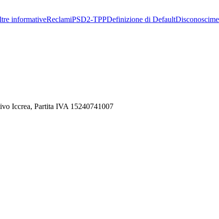
tre informative
Reclami
PSD2-TPP
Definizione di Default
Disconoscime
ivo Iccrea, Partita IVA 15240741007