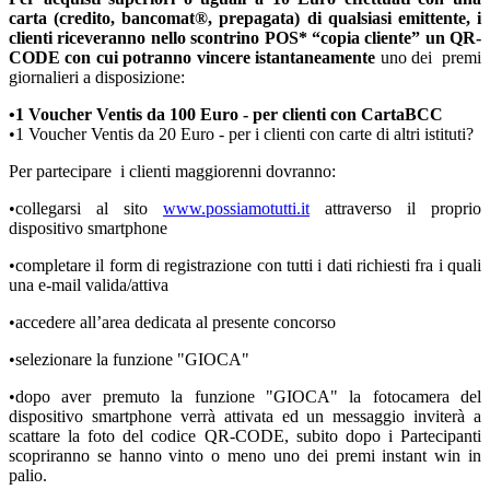
carta (credito, bancomat®, prepagata) di qualsiasi emittente, i
clienti riceveranno nello scontrino POS* “copia cliente” un QR-
CODE con cui potranno vincere istantaneamente
uno dei premi
giornalieri a disposizione:
•1 Voucher Ventis da 100 Euro - per clienti con CartaBCC
•1 Voucher Ventis da 20 Euro - per i clienti con carte di altri istituti?
Per partecipare i clienti maggiorenni dovranno:
•collegarsi al sito
www.possiamotutti.i
t
attraverso il proprio
dispositivo smartphone
•completare il form di registrazione con tutti i dati richiesti fra i quali
una e-mail valida/attiva
•accedere all’area dedicata al presente concorso
•selezionare la funzione "GIOCA"
•dopo aver premuto la funzione "GIOCA" la fotocamera del
dispositivo smartphone verrà attivata ed un messaggio inviterà a
scattare la foto del codice QR-CODE, subito dopo i Partecipanti
scopriranno se hanno vinto o meno uno dei premi instant win in
palio.