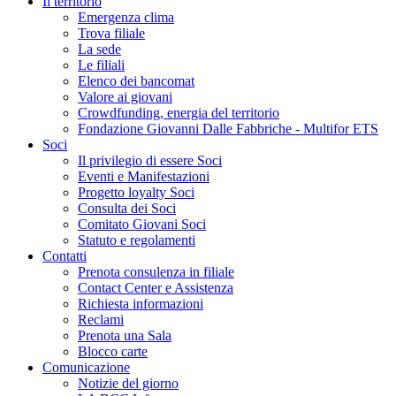
Il territorio
Emergenza clima
Trova filiale
La sede
Le filiali
Elenco dei bancomat
Valore ai giovani
Crowdfunding, energia del territorio
Fondazione Giovanni Dalle Fabbriche - Multifor ETS
Soci
Il privilegio di essere Soci
Eventi e Manifestazioni
Progetto loyalty Soci
Consulta dei Soci
Comitato Giovani Soci
Statuto e regolamenti
Contatti
Prenota consulenza in filiale
Contact Center e Assistenza
Richiesta informazioni
Reclami
Prenota una Sala
Blocco carte
Comunicazione
Notizie del giorno