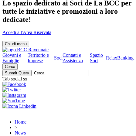
Lo spazio dedicato ai Soci de La BCC per
tutte le iniziative e promozioni a loro
dedicate!
Accedi all'Area Riservata
Chiudi menu
Giovani e
Territorio e
Contatti e
Spazio
Soci
RelaxBanking
Famiglie
Imprese
Assistenza
Soci
Cerca
Tab social sx
Home
>
News