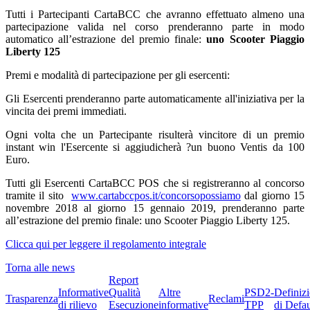
Tutti i Partecipanti CartaBCC che avranno effettuato almeno una
partecipazione valida nel corso prenderanno parte in modo
automatico all’estrazione del premio finale:
uno Scooter Piaggio
Liberty 125
Premi e modalità di partecipazione per gli esercenti:
Gli Esercenti prenderanno parte automaticamente all'iniziativa per la
vincita dei premi immediati.
Ogni volta che un Partecipante risulterà vincitore di un premio
instant win l'Esercente si aggiudicherà ?un buono Ventis da 100
Euro.
Tutti gli Esercenti CartaBCC POS che si registreranno al concorso
tramite il sito
www.cartabccpos.it/concorsopossiamo
dal giorno 15
novembre 2018 al giorno 15 gennaio 2019, prenderanno parte
all’estrazione del premio finale: uno Scooter Piaggio Liberty 125.
Clicca qui per leggere il regolamento integrale
Torna alle news
Report
Informative
Qualità
Altre
PSD2-
Definiz
Trasparenza
Reclami
di rilievo
Esecuzione
informative
TPP
di Defau