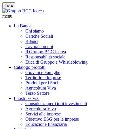
Invia
menu
La Banca
Chi siamo
Cariche Sociali
Bilanci
Lavora con noi
Il Gruppo BCC Iccrea
Responsabilità sociale
Etica di Gruppo e Whistleblowing
Catalogo prodotti
Giovani e Famiglie
Territorio e Imprese
Prodotti per i Soci
Agricoltura Viva
Terzo Settore
I nostri servizi
Consulenza per i tuoi investimenti
Agricoltura Viva
Servizi alle imprese
Obiettivo ESG per le imprese
Educazione finanziaria