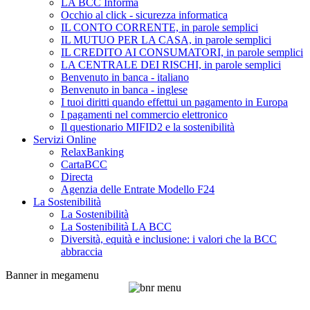
LA BCC Informa
Occhio al click - sicurezza informatica
IL CONTO CORRENTE, in parole semplici
IL MUTUO PER LA CASA, in parole semplici
IL CREDITO AI CONSUMATORI, in parole semplici
LA CENTRALE DEI RISCHI, in parole semplici
Benvenuto in banca - italiano
Benvenuto in banca - inglese
I tuoi diritti quando effettui un pagamento in Europa
I pagamenti nel commercio elettronico
Il questionario MIFID2 e la sostenibilità
Servizi Online
RelaxBanking
CartaBCC
Directa
Agenzia delle Entrate Modello F24
La Sostenibilità
La Sostenibilità
La Sostenibilità LA BCC
Diversità, equità e inclusione: i valori che la BCC
abbraccia
Banner in megamenu