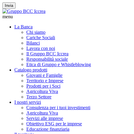
Invia
menu
La Banca
Chi siamo
Cariche Sociali
Bilanci
Lavora con noi
Il Gruppo BCC Iccrea
Responsabilità sociale
Etica di Gruppo e Whistleblowing
Catalogo prodotti
Giovani e Famiglie
Territorio e Imprese
Prodotti per i Soci
Agricoltura Viva
Terzo Settore
I nostri servizi
Consulenza per i tuoi investimenti
Agricoltura Viva
Servizi alle imprese
Obiettivo ESG per le imprese
Educazione finanziaria