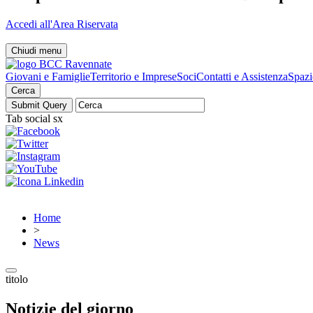
Accedi all'Area Riservata
Chiudi menu
Giovani e Famiglie
Territorio e Imprese
Soci
Contatti e Assistenza
Spazi
Cerca
Tab social sx
Home
>
News
titolo
Notizie del giorno