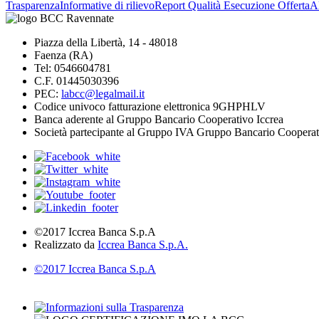
Trasparenza
Informative di rilievo
Report Qualità Esecuzione Offerta
Al
Piazza della Libertà, 14 - 48018
Faenza (RA)
Tel: 0546604781
C.F. 01445030396
PEC:
labcc@legalmail.it
Codice univoco fatturazione elettronica 9GHPHLV
Banca aderente al Gruppo Bancario Cooperativo Iccrea
Società partecipante al Gruppo IVA Gruppo Bancario Cooperat
©2017 Iccrea Banca S.p.A
Realizzato da
Iccrea Banca S.p.A.
©2017 Iccrea Banca S.p.A