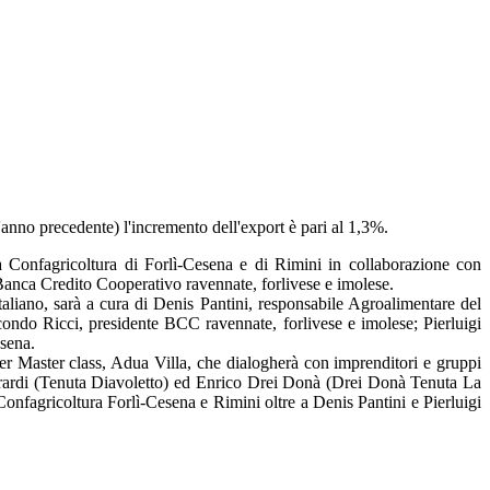
'anno precedente) l'incremento dell'export è pari al 1,3%.
 Confagricoltura di Forlì-Cesena e di Rimini in collaborazione con
Banca Credito Cooperativo ravennate, forlivese e imolese.
liano, sarà a cura di Denis Pantini, responsabile Agroalimentare del
condo Ricci, presidente BCC ravennate, forlivese e imolese; Pierluigi
esena.
ier Master class, Adua Villa, che dialogherà con imprenditori e gruppi
Girardi (Tenuta Diavoletto) ed Enrico Drei Donà (Drei Donà Tenuta La
nfagricoltura Forlì-Cesena e Rimini oltre a Denis Pantini e Pierluigi