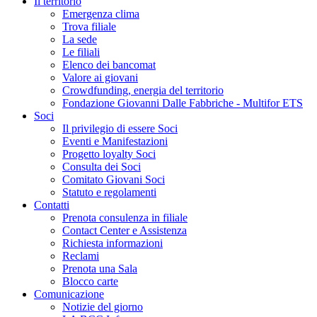
Il territorio
Emergenza clima
Trova filiale
La sede
Le filiali
Elenco dei bancomat
Valore ai giovani
Crowdfunding, energia del territorio
Fondazione Giovanni Dalle Fabbriche - Multifor ETS
Soci
Il privilegio di essere Soci
Eventi e Manifestazioni
Progetto loyalty Soci
Consulta dei Soci
Comitato Giovani Soci
Statuto e regolamenti
Contatti
Prenota consulenza in filiale
Contact Center e Assistenza
Richiesta informazioni
Reclami
Prenota una Sala
Blocco carte
Comunicazione
Notizie del giorno