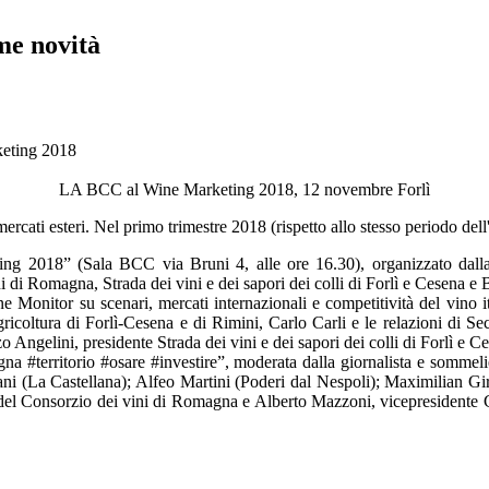
me novità
keting 2018
LA BCC al Wine Marketing 2018, 12 novembre Forlì
rcati esteri. Nel primo trimestre 2018 (rispetto allo stesso periodo dell
ng 2018” (Sala BCC via Bruni 4, alle ore 16.30), organizzato dalla
i Romagna, Strada dei vini e dei sapori dei colli di Forlì e Cesena e 
itor su scenari, mercati internazionali e competitività del vino ita
ricoltura di Forlì-Cesena e di Rimini, Carlo Carli e le relazioni di Se
Angelini, presidente Strada dei vini e dei sapori dei colli di Forlì e C
na #territorio #osare #investire”, moderata dalla giornalista e sommel
iani (La Castellana); Alfeo Martini (Poderi dal Nespoli); Maximilian 
del Consorzio dei vini di Romagna e Alberto Mazzoni, vicepresidente Co