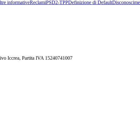
tre informative
Reclami
PSD2-TPP
Definizione di Default
Disconoscime
ivo Iccrea, Partita IVA 15240741007