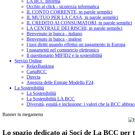
LA BCC Informa
Occhio al click - sicurezza informatica
IL CONTO CORRENTE, in parole semplici
IL MUTUO PER LA CASA, in parole semplici
IL CREDITO AI CONSUMATORI, in parole semplici
LA CENTRALE DEI RISCHI, in parole semplici
Benvenuto in banca - italiano
Benvenuto in banca - inglese
I tuoi diritti quando effettui un pagamento in Europa
I pagamenti nel commercio elettronico
Il questionario MIFID2 e la sostenibilità
Servizi Online
RelaxBanking
CartaBCC
Directa
Agenzia delle Entrate Modello F24
La Sostenibilità
La Sostenibilità
La Sostenibilità LA BCC
Diversità, equità e inclusione: i valori che la BCC abbrac
Banner in megamenu
Lo spazio dedicato ai Soci de La BCC per tu