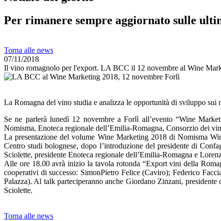
Per rimanere sempre aggiornato sulle ulti
Torna alle news
07/11/2018
Il vino romagnolo per l'export. LA BCC il 12 novembre al Wine Mar
La Romagna del vino studia e analizza le opportunità di sviluppo sui me
Se ne parlerà lunedì 12 novembre a Forlì all’evento “Wine Marketi
Nomisma, Enoteca regionale dell’Emilia-Romagna, Consorzio dei vini d
La presentazione del volume Wine Marketing 2018 di Nomisma Wine Mon
Centro studi bolognese, dopo l’introduzione del presidente di Confag
Sciolette, presidente Enoteca regionale dell’Emilia-Romagna e Lorenzo 
Alle ore 18.00 avrà inizio la tavola rotonda “Export vini della Romag
cooperativi di successo: SimonPietro Felice (Caviro); Federico Facc
Palazza). Al talk parteciperanno anche Giordano Zinzani, presidente 
Sciolette.
Torna alle news