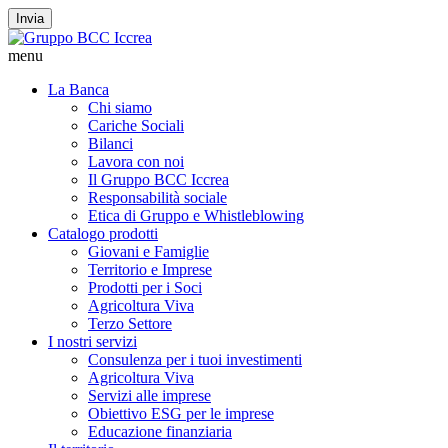
Invia
menu
La Banca
Chi siamo
Cariche Sociali
Bilanci
Lavora con noi
Il Gruppo BCC Iccrea
Responsabilità sociale
Etica di Gruppo e Whistleblowing
Catalogo prodotti
Giovani e Famiglie
Territorio e Imprese
Prodotti per i Soci
Agricoltura Viva
Terzo Settore
I nostri servizi
Consulenza per i tuoi investimenti
Agricoltura Viva
Servizi alle imprese
Obiettivo ESG per le imprese
Educazione finanziaria