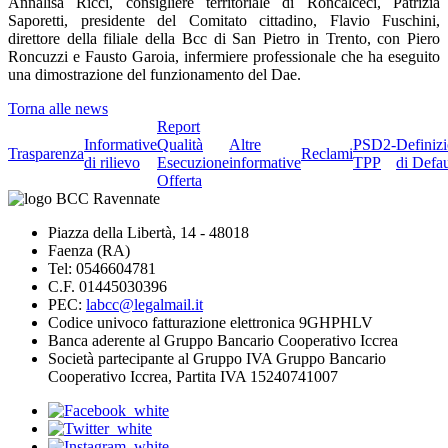
Annalisa Ricci, consigliere territoriale di Roncalceci, Patrizia
Saporetti, presidente del Comitato cittadino, Flavio Fuschini,
direttore della filiale della Bcc di San Pietro in Trento, con Piero
Roncuzzi e Fausto Garoia, infermiere professionale che ha eseguito
una dimostrazione del funzionamento del Dae.
Torna alle news
Report
Informative
Qualità
Altre
PSD2-
Definiz
Trasparenza
Reclami
di rilievo
Esecuzione
informative
TPP
di Defau
Offerta
Piazza della Libertà, 14 - 48018
Faenza (RA)
Tel: 0546604781
C.F. 01445030396
PEC:
labcc@legalmail.it
Codice univoco fatturazione elettronica 9GHPHLV
Banca aderente al Gruppo Bancario Cooperativo Iccrea
Società partecipante al Gruppo IVA Gruppo Bancario
Cooperativo Iccrea, Partita IVA 15240741007