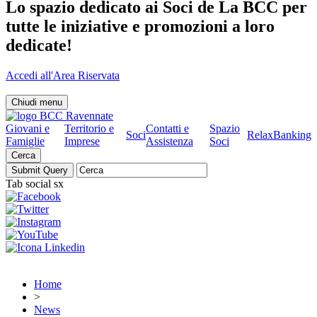
Lo spazio dedicato ai Soci de La BCC per
tutte le iniziative e promozioni a loro
dedicate!
Accedi all'Area Riservata
Chiudi menu
Giovani e
Territorio e
Contatti e
Spazio
Soci
RelaxBanking
Famiglie
Imprese
Assistenza
Soci
Cerca
Tab social sx
Home
>
News