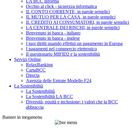
LA BCC Informa
Occhio al click - sicurezza informatica
IL CONTO CORRENTE, in parole semplici
IL MUTUO PER LA CASA, in parole semplici
IL CREDITO AI CONSUMATORI, in parole semplici
LA CENTRALE DEI RISCHI, in parole semplici
Benvenuto in banca - italiano
Benvenuto in banca - inglese
I tuoi diritti quando effettui un pagamento in Europa
I pagamenti nel commercio elettronico
Il questionario MIFID2 e la sostenibilità
Servizi Online
RelaxBanking
CartaBCC
Directa
Agenzia delle Entrate Modello F24
La Sostenibilità
La Sostenibilità
La Sostenibilità LA BCC
Diversità, equità e inclusione: i valori che la BCC
abbraccia
Banner in megamenu