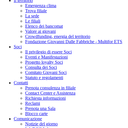
Il territorio
Emergenza clima
Trova filiale
La sede
Le filiali
Elenco dei bancomat
Valore ai giovani
Crowdfunding, energia del territorio
Fondazione Giovanni Dalle Fabbriche - Multifor ETS
Soci
Il privilegio di essere Soci
Eventi e Manifestazioni
Progetto loyalty Soci
Consulta dei Soci
Comitato Giovani Soci
Statuto e regolamenti
Contatti
Prenota consulenza in filiale
Contact Center e Assistenza
Richiesta informazioni
Reclami
Prenota una Sala
Blocco carte
Comunicazione
Notizie del giorno