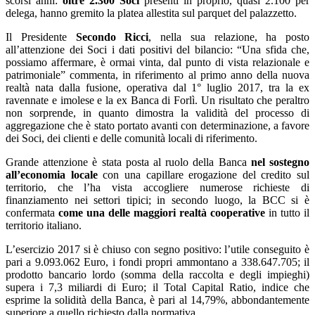
scorsi anni:
oltre 2.300 Soci
presenti in proprio, quasi 2.100 per
delega, hanno gremito la platea allestita sul parquet del palazzetto.
Il Presidente
Secondo Ricci
, nella sua relazione, ha posto
all’attenzione dei Soci i dati positivi del bilancio: “Una sfida che,
possiamo affermare, è ormai vinta, dal punto di vista relazionale e
patrimoniale” commenta, in riferimento al primo anno della nuova
realtà nata dalla fusione, operativa dal 1° luglio 2017, tra la ex
ravennate e imolese e la ex Banca di Forlì. Un risultato che peraltro
non sorprende, in quanto dimostra la validità del processo di
aggregazione che è stato portato avanti con determinazione, a favore
dei Soci, dei clienti e delle comunità locali di riferimento.
Grande attenzione è stata posta al ruolo della Banca
ne
l sostegno
all’economia locale
con una capillare erogazione del credito sul
territorio, che l’ha vista accogliere numerose richieste di
finanziamento nei settori tipici; in secondo luogo, la BCC si è
confermata
come
una delle maggiori realtà cooperative
in tutto il
territorio italiano.
L’esercizio 2017 si è chiuso con segno positivo: l’utile conseguito è
pari a 9.093.062 Euro, i fondi propri ammontano a 338.647.705; il
prodotto bancario lordo (somma della raccolta e degli impieghi)
supera i 7,3 miliardi di Euro; il Total Capital Ratio, indice che
esprime la solidità della Banca, è pari al 14,79%, abbondantemente
superiore a quello richiesto dalla normativa.