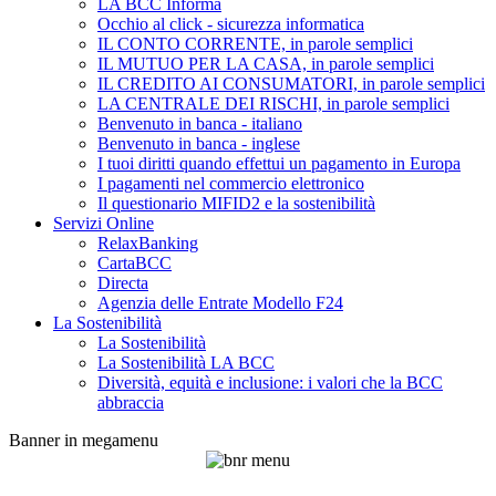
LA BCC Informa
Occhio al click - sicurezza informatica
IL CONTO CORRENTE, in parole semplici
IL MUTUO PER LA CASA, in parole semplici
IL CREDITO AI CONSUMATORI, in parole semplici
LA CENTRALE DEI RISCHI, in parole semplici
Benvenuto in banca - italiano
Benvenuto in banca - inglese
I tuoi diritti quando effettui un pagamento in Europa
I pagamenti nel commercio elettronico
Il questionario MIFID2 e la sostenibilità
Servizi Online
RelaxBanking
CartaBCC
Directa
Agenzia delle Entrate Modello F24
La Sostenibilità
La Sostenibilità
La Sostenibilità LA BCC
Diversità, equità e inclusione: i valori che la BCC
abbraccia
Banner in megamenu