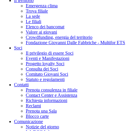
Il territorio
Emergenza clima
Trova filiale
La sede
Le filiali
Elenco dei bancomat
Valore ai giovani
Crowdfunding, energia del territorio
Fondazione Giovanni Dalle Fabbriche - Multifor ETS
Soci
Il privilegio di essere Soci
Eventi e Manifestazioni
Progetto loyalty Soci
Consulta dei Soci
Comitato Giovani Soci
Statuto e regolamenti
Contatti
Prenota consulenza in filiale
Contact Center e Assistenza
Richiesta informazioni
Reclami
Prenota una Sala
Blocco carte
Comunicazione
Notizie del giorno