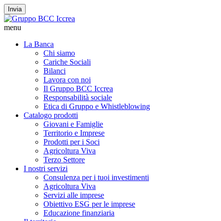
Invia
menu
La Banca
Chi siamo
Cariche Sociali
Bilanci
Lavora con noi
Il Gruppo BCC Iccrea
Responsabilità sociale
Etica di Gruppo e Whistleblowing
Catalogo prodotti
Giovani e Famiglie
Territorio e Imprese
Prodotti per i Soci
Agricoltura Viva
Terzo Settore
I nostri servizi
Consulenza per i tuoi investimenti
Agricoltura Viva
Servizi alle imprese
Obiettivo ESG per le imprese
Educazione finanziaria