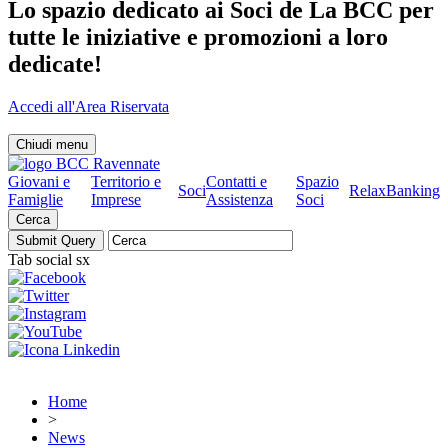
Lo spazio dedicato ai Soci de La BCC per
tutte le iniziative e promozioni a loro
dedicate!
Accedi all'Area Riservata
Chiudi menu
Giovani e
Territorio e
Contatti e
Spazio
Soci
RelaxBanking
Famiglie
Imprese
Assistenza
Soci
Cerca
Tab social sx
Home
>
News