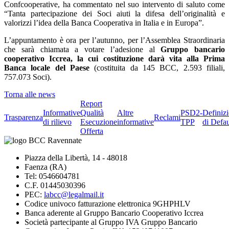
Confcooperative, ha commentato nel suo intervento di saluto come
“Tanta partecipazione dei Soci aiuti la difesa dell’originalità e
valorizzi l’idea della Banca Cooperativa in Italia e in Europa”.
L’appuntamento è ora per l’autunno, per l’Assemblea Straordinaria
che sarà chiamata a votare l’adesione al
Gruppo bancario
cooperativo Iccrea, la cui costituzione darà vita alla Prima
Banca locale del Paese
(costituita da 145 BCC, 2.593 filiali,
757.073 Soci).
Torna alle news
Report
Informative
Qualità
Altre
PSD2-
Definiz
Trasparenza
Reclami
di rilievo
Esecuzione
informative
TPP
di Defau
Offerta
Piazza della Libertà, 14 - 48018
Faenza (RA)
Tel: 0546604781
C.F. 01445030396
PEC:
labcc@legalmail.it
Codice univoco fatturazione elettronica 9GHPHLV
Banca aderente al Gruppo Bancario Cooperativo Iccrea
Società partecipante al Gruppo IVA Gruppo Bancario