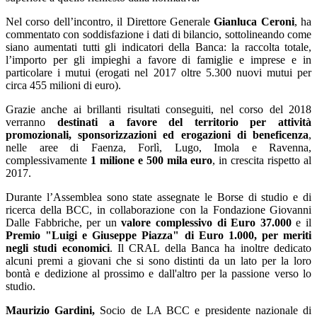
Nel corso dell’incontro, il Direttore Generale
Gianluca Ceroni
, ha
commentato con soddisfazione i dati di bilancio, sottolineando come
siano aumentati tutti gli indicatori della Banca: la raccolta totale,
l’importo per gli impieghi a favore di famiglie e imprese e in
particolare i mutui (erogati nel 2017 oltre 5.300 nuovi mutui per
circa 455 milioni di euro).
Grazie anche ai brillanti risultati conseguiti, nel corso del 2018
verranno
destinati a favore del territorio per attività
promozionali, sponsorizzazioni ed erogazioni di beneficenza
,
nelle aree di Faenza, Forlì, Lugo, Imola e Ravenna,
complessivamente
1 milione e 500 mila euro
, in crescita rispetto al
2017.
Durante l’Assemblea sono state assegnate le Borse di studio e di
ricerca della BCC, in collaborazione con la Fondazione Giovanni
Dalle Fabbriche, per un
valore complessivo di Euro 37.000
e il
Premio "Luigi e Giuseppe Piazza" di Euro 1.000, per meriti
negli studi economici
. Il CRAL della Banca ha inoltre dedicato
alcuni premi a giovani che si sono distinti da un lato per la loro
bontà e dedizione al prossimo e dall'altro per la passione verso lo
studio.
Maurizio Gardini,
Socio de LA BCC e presidente nazionale di