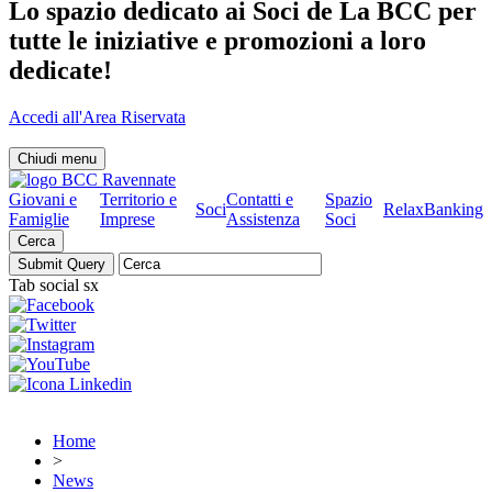
Lo spazio dedicato ai Soci de La BCC per
tutte le iniziative e promozioni a loro
dedicate!
Accedi all'Area Riservata
Chiudi menu
Giovani e
Territorio e
Contatti e
Spazio
Soci
RelaxBanking
Famiglie
Imprese
Assistenza
Soci
Cerca
Tab social sx
Home
>
News