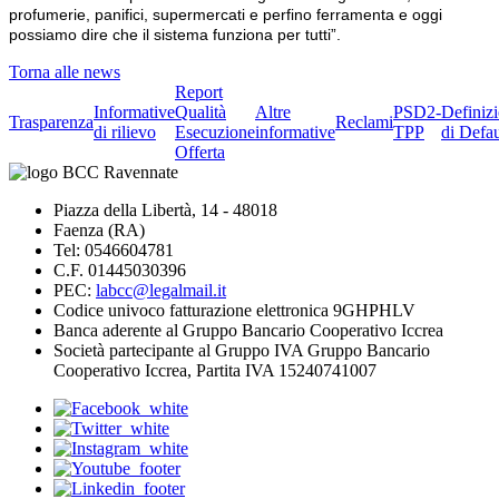
profumerie,
panifici, supermercati e perfino
ferramenta e oggi
possiamo dire
che il sistema funziona per tutti”.
Torna alle news
Report
Informative
Qualità
Altre
PSD2-
Definiz
Trasparenza
Reclami
di rilievo
Esecuzione
informative
TPP
di Defau
Offerta
Piazza della Libertà, 14 - 48018
Faenza (RA)
Tel: 0546604781
C.F. 01445030396
PEC:
labcc@legalmail.it
Codice univoco fatturazione elettronica 9GHPHLV
Banca aderente al Gruppo Bancario Cooperativo Iccrea
Società partecipante al Gruppo IVA Gruppo Bancario
Cooperativo Iccrea, Partita IVA 15240741007