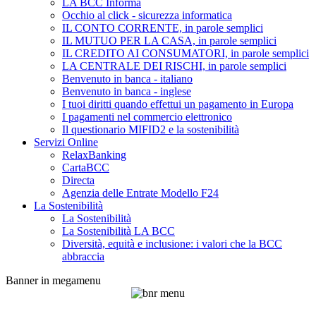
LA BCC Informa
Occhio al click - sicurezza informatica
IL CONTO CORRENTE, in parole semplici
IL MUTUO PER LA CASA, in parole semplici
IL CREDITO AI CONSUMATORI, in parole semplici
LA CENTRALE DEI RISCHI, in parole semplici
Benvenuto in banca - italiano
Benvenuto in banca - inglese
I tuoi diritti quando effettui un pagamento in Europa
I pagamenti nel commercio elettronico
Il questionario MIFID2 e la sostenibilità
Servizi Online
RelaxBanking
CartaBCC
Directa
Agenzia delle Entrate Modello F24
La Sostenibilità
La Sostenibilità
La Sostenibilità LA BCC
Diversità, equità e inclusione: i valori che la BCC
abbraccia
Banner in megamenu