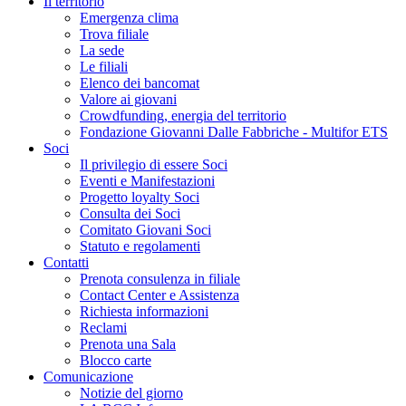
Il territorio
Emergenza clima
Trova filiale
La sede
Le filiali
Elenco dei bancomat
Valore ai giovani
Crowdfunding, energia del territorio
Fondazione Giovanni Dalle Fabbriche - Multifor ETS
Soci
Il privilegio di essere Soci
Eventi e Manifestazioni
Progetto loyalty Soci
Consulta dei Soci
Comitato Giovani Soci
Statuto e regolamenti
Contatti
Prenota consulenza in filiale
Contact Center e Assistenza
Richiesta informazioni
Reclami
Prenota una Sala
Blocco carte
Comunicazione
Notizie del giorno