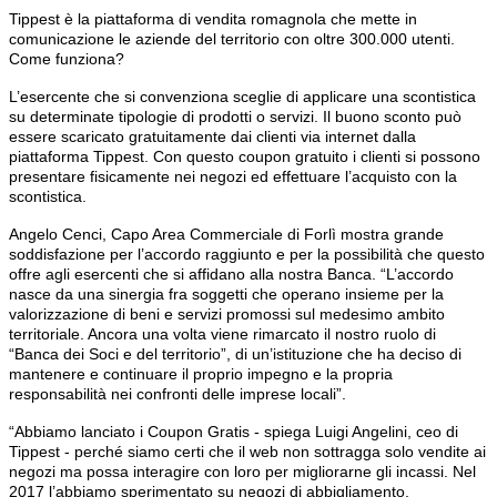
Tippest è la piattaforma
di vendita
romagnola che mette
in
comunicazione le
aziende del territorio con oltre
300.000 utenti.
Come funziona?
L’esercente che si convenziona
sceglie di applicare una scontistica
su determinate tipologie di prodotti
o servizi. Il buono sconto può
essere scaricato gratuitamente
dai clienti via internet dalla
piattaforma
Tippest. Con questo coupon
gratuito i clienti si possono
presentare
fisicamente nei negozi ed
effettuare l’acquisto con la
scontistica.
Angelo Cenci, Capo Area Commerciale
di Forlì mostra grande
soddisfazione
per l’accordo raggiunto e
per la possibilità che questo
offre
agli esercenti che si affidano alla
nostra Banca. “L’accordo
nasce
da una sinergia fra soggetti che
operano insieme per la
valorizzazione
di beni e
servizi promossi sul
medesimo ambito
territoriale. Ancora
una volta
viene rimarcato
il nostro ruolo di
“Banca dei Soci
e del territorio”,
di un’istituzione
che ha deciso di
mantenere e continuare
il proprio impegno
e la propria
responsabilità nei
confronti delle imprese locali”.
“Abbiamo lanciato i Coupon Gratis
- spiega Luigi Angelini, ceo di
Tippest - perché siamo certi che
il web non sottragga solo vendite
ai
negozi ma possa interagire con
loro per migliorarne gli incassi. Nel
2017 l’abbiamo sperimentato su
negozi di abbigliamento,