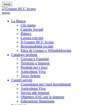
Invia
menu
La Banca
Chi siamo
Cariche Sociali
Bilanci
Lavora con noi
Il Gruppo BCC Iccrea
Responsabilità sociale
Etica di Gruppo e Whistleblowing
Catalogo prodotti
Giovani e Famiglie
Territorio e Imprese
Prodotti per i Soci
Agricoltura Viva
Terzo Settore
I nostri servizi
Consulenza per i tuoi investimenti
Agricoltura Viva
Servizi alle imprese
Obiettivo ESG per le imprese
Educazione finanziaria