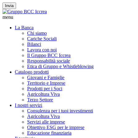
Invia
menu
La Banca
Chi siamo
Cariche Sociali
Bilanci
Lavora con noi
Il Gruppo BCC Iccrea
Responsabilità sociale
Etica di Gruppo e Whistleblowing
Catalogo prodotti
Giovani e Famiglie
Territorio e Imprese
Prodotti per i Soci
Agricoltura Viva
Terzo Settore
I nostri servizi
Consulenza per i tuoi investimenti
Agricoltura Viva
Servizi alle imprese
Obiettivo ESG per le imprese
Educazione finanziaria