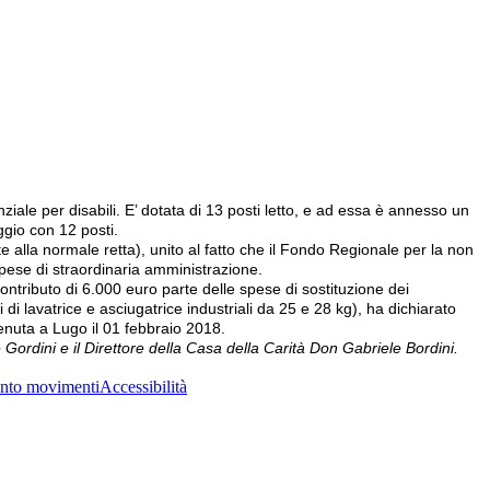
ziale per disabili. E’ dotata di 13 posti letto, e ad essa è annesso un
ggio con 12 posti.
e alla normale retta), unito al fatto che il Fondo Regionale per la non
 spese di straordinaria amministrazione.
ontributo di 6.000 euro parte delle spese di sostituzione dei
i lavatrice e asciugatrice industriali da 25 e 28 kg), ha dichiarato
enuta a Lugo il 01 febbraio 2018.
Gordini e il Direttore della Casa della Carità Don Gabriele Bordini.
nto movimenti
Accessibilità