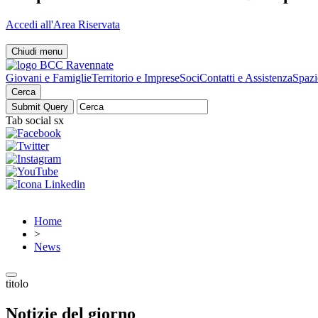
Accedi all'Area Riservata
Chiudi menu
Giovani e Famiglie
Territorio e Imprese
Soci
Contatti e Assistenza
Spazi
Cerca
Tab social sx
Home
>
News
titolo
Notizie del giorno