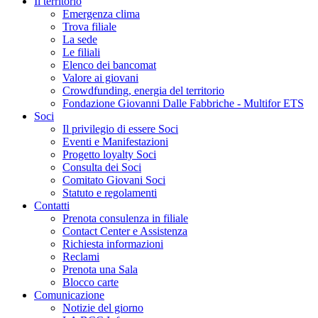
Il territorio
Emergenza clima
Trova filiale
La sede
Le filiali
Elenco dei bancomat
Valore ai giovani
Crowdfunding, energia del territorio
Fondazione Giovanni Dalle Fabbriche - Multifor ETS
Soci
Il privilegio di essere Soci
Eventi e Manifestazioni
Progetto loyalty Soci
Consulta dei Soci
Comitato Giovani Soci
Statuto e regolamenti
Contatti
Prenota consulenza in filiale
Contact Center e Assistenza
Richiesta informazioni
Reclami
Prenota una Sala
Blocco carte
Comunicazione
Notizie del giorno