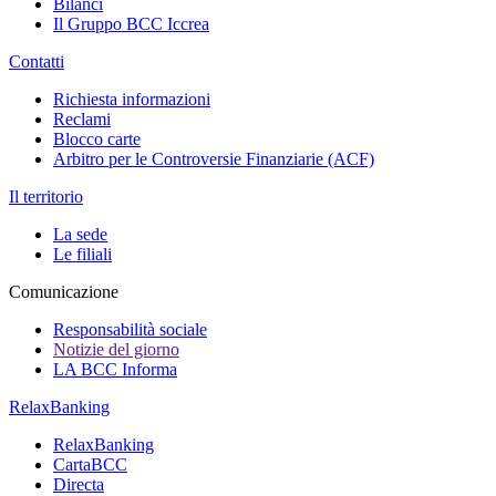
Bilanci
Il Gruppo BCC Iccrea
Contatti
Richiesta informazioni
Reclami
Blocco carte
Arbitro per le Controversie Finanziarie (ACF)
Il territorio
La sede
Le filiali
Comunicazione
Responsabilità sociale
Notizie del giorno
LA BCC Informa
RelaxBanking
RelaxBanking
CartaBCC
Directa