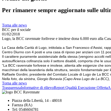
Per rimanere sempre aggiornato sulle ulti
Torna alle news
BCC per il sociale
01/02/2018
Lugo, la BCC ravennate forlivese e imolese dona 6.000 euro alla Casa
La Casa della Carità di Lugo, intitolata a San Francesco d’Assisi, rapp
Centro Diurno con 4 posti e una casa di riposo per anziani con 11 post
Il carattere puramente assistenziale della stessa (vengono accolti nell
autosufficienza cofinanzia solo il settore disabili, comporta che le usu
“La BCC ravennate forlivese e imolese, attenta alle esigenze che sono d
macchinari della lavanderia della struttura, sevizio fondamentale per i
Raffaele Gordini, presidente del Comitato Locale di Lugo de La BCC ra
Nella foto, da sinistra, Giorgio Bonavia (Capo Area Lugo de La BCC), il
Torna alle news
Trasparenza
Informative di rilievo
Report Qualità Esecuzione Offerta
Al
Piazza della Libertà, 14 - 48018
Faenza (RA)
Tel: 0546604781