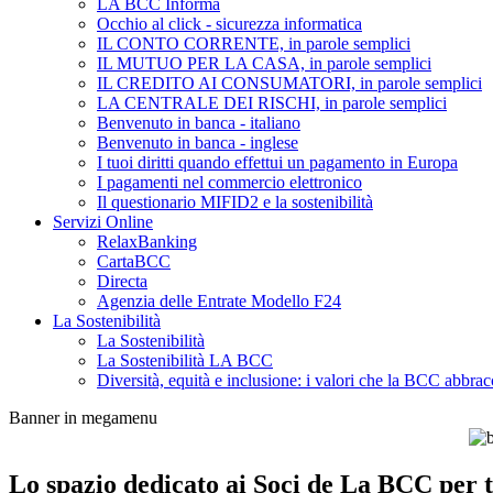
LA BCC Informa
Occhio al click - sicurezza informatica
IL CONTO CORRENTE, in parole semplici
IL MUTUO PER LA CASA, in parole semplici
IL CREDITO AI CONSUMATORI, in parole semplici
LA CENTRALE DEI RISCHI, in parole semplici
Benvenuto in banca - italiano
Benvenuto in banca - inglese
I tuoi diritti quando effettui un pagamento in Europa
I pagamenti nel commercio elettronico
Il questionario MIFID2 e la sostenibilità
Servizi Online
RelaxBanking
CartaBCC
Directa
Agenzia delle Entrate Modello F24
La Sostenibilità
La Sostenibilità
La Sostenibilità LA BCC
Diversità, equità e inclusione: i valori che la BCC abbrac
Banner in megamenu
Lo spazio dedicato ai Soci de La BCC per tu