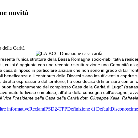
me novità
 della Carità
resenta l’unica struttura della Bassa Romagna socio-riabilitativa residen
i, cui si è aggiunta con una recente ristrutturazione una Comunità allo
a casa di riposo in particolare anziani che non sono in grado di far front
ali beneficenze e il contributo della Diocesi siano insufficienti a coprire
iretta espressione del territorio, ha così deciso di finanziare con un c
l buon funzionamento del complesso Casa della Carità di Lugo” (trattasi d
vennate forlivese e imolese, all’atto della consegna dell’assegno, avv
 Vice Presidente della Casa della Carità dott. Giuseppe Xella, Raffaele 
tre informative
Reclami
PSD2-TPP
Definizione di Default
Disconoscime