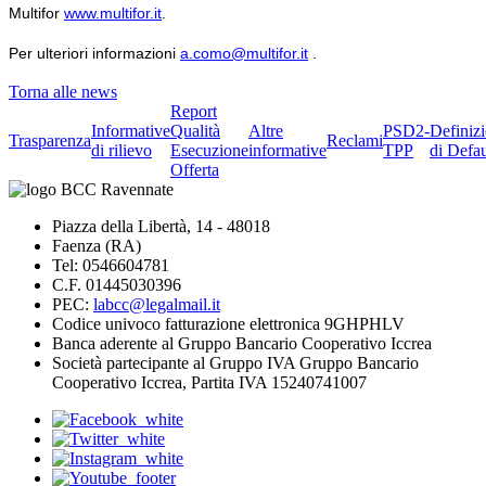
Multifor
www.multifor.it
.
Per ulteriori informazioni
a.como@multifor.it
.
Torna alle news
Report
Informative
Qualità
Altre
PSD2-
Definiz
Trasparenza
Reclami
di rilievo
Esecuzione
informative
TPP
di Defau
Offerta
Piazza della Libertà, 14 - 48018
Faenza (RA)
Tel: 0546604781
C.F. 01445030396
PEC:
labcc@legalmail.it
Codice univoco fatturazione elettronica 9GHPHLV
Banca aderente al Gruppo Bancario Cooperativo Iccrea
Società partecipante al Gruppo IVA Gruppo Bancario
Cooperativo Iccrea, Partita IVA 15240741007