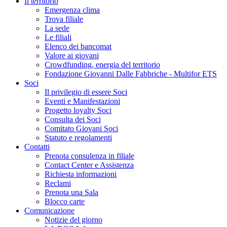
Il territorio
Emergenza clima
Trova filiale
La sede
Le filiali
Elenco dei bancomat
Valore ai giovani
Crowdfunding, energia del territorio
Fondazione Giovanni Dalle Fabbriche - Multifor ETS
Soci
Il privilegio di essere Soci
Eventi e Manifestazioni
Progetto loyalty Soci
Consulta dei Soci
Comitato Giovani Soci
Statuto e regolamenti
Contatti
Prenota consulenza in filiale
Contact Center e Assistenza
Richiesta informazioni
Reclami
Prenota una Sala
Blocco carte
Comunicazione
Notizie del giorno