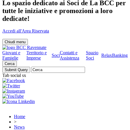
Lo spazio dedicato ai Soci de La BCC per
tutte le iniziative e promozioni a loro
dedicate!
Accedi all'Area Riservata
Chiudi menu
Giovani e
Territorio e
Contatti e
Spazio
Soci
RelaxBanking
Famiglie
Imprese
Assistenza
Soci
Cerca
Tab social sx
Home
>
News