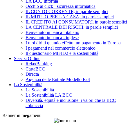
LA BCC Informa
Occhio al click - sicurezza informatica
IL CONTO CORRENTE, in parole semplici
IL MUTUO PER LA CASA, in parole semplici
IL CREDITO AI CONSUMATORI, in parole semplici
LA CENTRALE DEI RISCHI, in parole semplici
Benvenuto in banca - italiano
Benvenuto in banca - inglese
I tuoi diritti quando effettui un pagamento in Europa
I pagamenti nel commercio elettronico
Il questionario MIFID2 e la sostenibilità
Servizi Online
RelaxBanking
CartaBCC
Directa
Agenzia delle Entrate Modello F24
La Sostenibilità
La Sostenibilità
La Sostenibilità LA BCC
Diversità, equità e inclusione: i valori che la BCC
abbraccia
Banner in megamenu