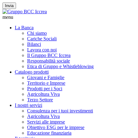
Invia
menu
La Banca
Chi siamo
Cariche Sociali
Bilanci
Lavora con noi
Il Gruppo BCC Iccrea
Responsabilità sociale
Etica di Gruppo e Whistleblowing
Catalogo prodotti
Giovani e Famiglie
Territorio e Imprese
Prodotti per i Soci
Agricoltura Viva
Terzo Settore
I nostri servizi
Consulenza per i tuoi investimenti
Agricoltura Viva
Servizi alle imprese
Obiettivo ESG per le imprese
Educazione finanziaria