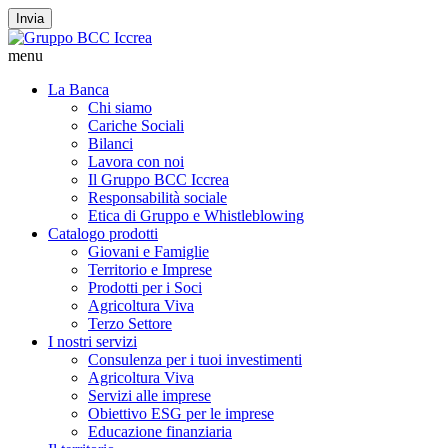
Invia
menu
La Banca
Chi siamo
Cariche Sociali
Bilanci
Lavora con noi
Il Gruppo BCC Iccrea
Responsabilità sociale
Etica di Gruppo e Whistleblowing
Catalogo prodotti
Giovani e Famiglie
Territorio e Imprese
Prodotti per i Soci
Agricoltura Viva
Terzo Settore
I nostri servizi
Consulenza per i tuoi investimenti
Agricoltura Viva
Servizi alle imprese
Obiettivo ESG per le imprese
Educazione finanziaria