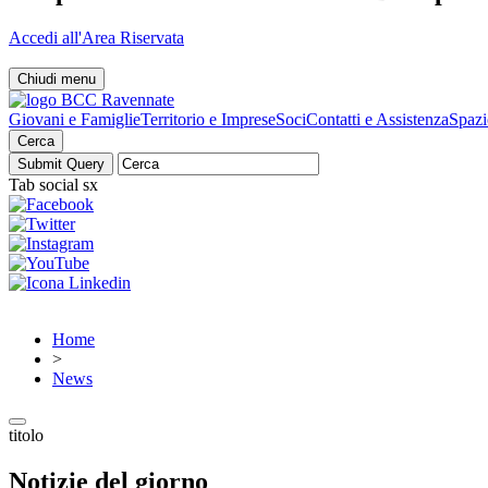
Accedi all'Area Riservata
Chiudi menu
Giovani e Famiglie
Territorio e Imprese
Soci
Contatti e Assistenza
Spazi
Cerca
Tab social sx
Home
>
News
titolo
Notizie del giorno