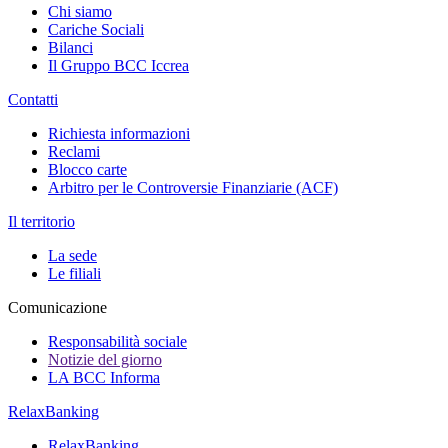
Chi siamo
Cariche Sociali
Bilanci
Il Gruppo BCC Iccrea
Contatti
Richiesta informazioni
Reclami
Blocco carte
Arbitro per le Controversie Finanziarie (ACF)
Il territorio
La sede
Le filiali
Comunicazione
Responsabilità sociale
Notizie del giorno
LA BCC Informa
RelaxBanking
RelaxBanking