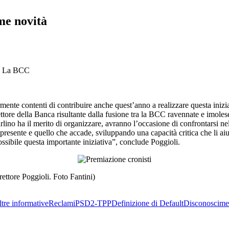
me novità
 da La BCC
 contenti di contribuire anche quest’anno a realizzare questa iniziativa
ore della Banca risultante dalla fusione tra la BCC ravennate e imolese 
no ha il merito di organizzare, avranno l’occasione di confrontarsi nella
l presente e quello che accade, sviluppando una capacità critica che li 
ossibile questa importante iniziativa”, conclude Poggioli.
rettore Poggioli. Foto Fantini)
tre informative
Reclami
PSD2-TPP
Definizione di Default
Disconoscime