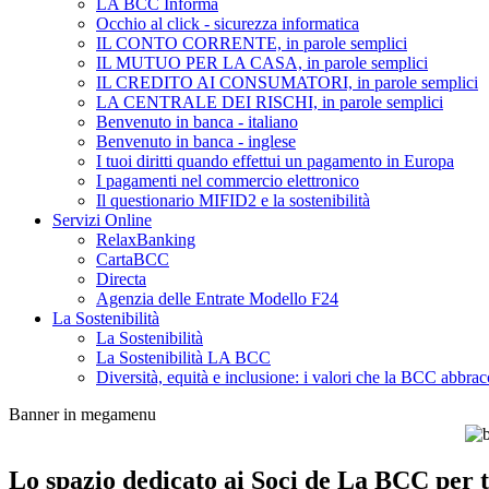
LA BCC Informa
Occhio al click - sicurezza informatica
IL CONTO CORRENTE, in parole semplici
IL MUTUO PER LA CASA, in parole semplici
IL CREDITO AI CONSUMATORI, in parole semplici
LA CENTRALE DEI RISCHI, in parole semplici
Benvenuto in banca - italiano
Benvenuto in banca - inglese
I tuoi diritti quando effettui un pagamento in Europa
I pagamenti nel commercio elettronico
Il questionario MIFID2 e la sostenibilità
Servizi Online
RelaxBanking
CartaBCC
Directa
Agenzia delle Entrate Modello F24
La Sostenibilità
La Sostenibilità
La Sostenibilità LA BCC
Diversità, equità e inclusione: i valori che la BCC abbrac
Banner in megamenu
Lo spazio dedicato ai Soci de La BCC per tu