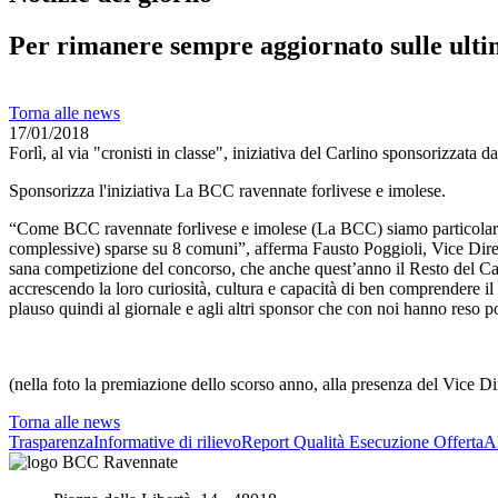
Per rimanere sempre aggiornato sulle ulti
Torna alle news
17/01/2018
Forlì, al via "cronisti in classe", iniziativa del Carlino sponsorizzata
Sponsorizza l'iniziativa La BCC ravennate forlivese e imolese.
“Come BCC ravennate forlivese e imolese (La BCC) siamo particolarmente
complessive) sparse su 8 comuni”, afferma Fausto Poggioli, Vice Dirett
sana competizione del concorso, che anche quest’anno il Resto del Carli
accrescendo la loro curiosità, cultura e capacità di ben comprendere i
plauso quindi al giornale e agli altri sponsor che con noi hanno reso p
(nella foto la premiazione dello scorso anno, alla presenza del Vice Di
Torna alle news
Trasparenza
Informative di rilievo
Report Qualità Esecuzione Offerta
Al