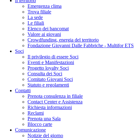
Il territorio
Emergenza clima
Trova filiale
La sede
Le filiali
Elenco dei bancomat
Valore ai giovani
Crowdfunding, energia del territorio
Fondazione Giovanni Dalle Fabbriche - Multifor ETS
Soci
Il privilegio di essere Soci
Eventi e Manifestazioni
Progetto loyalty Soci
Consulta dei Soci
Comitato Giovani Soci
Statuto e regolamenti
Contatti
Prenota consulenza in filiale
Contact Center e Assistenza
Richiesta informazioni
Reclami
Prenota una Sala
Blocco carte
Comunicazione
Notizie del giorno