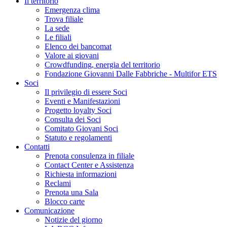
Il territorio
Emergenza clima
Trova filiale
La sede
Le filiali
Elenco dei bancomat
Valore ai giovani
Crowdfunding, energia del territorio
Fondazione Giovanni Dalle Fabbriche - Multifor ETS
Soci
Il privilegio di essere Soci
Eventi e Manifestazioni
Progetto loyalty Soci
Consulta dei Soci
Comitato Giovani Soci
Statuto e regolamenti
Contatti
Prenota consulenza in filiale
Contact Center e Assistenza
Richiesta informazioni
Reclami
Prenota una Sala
Blocco carte
Comunicazione
Notizie del giorno