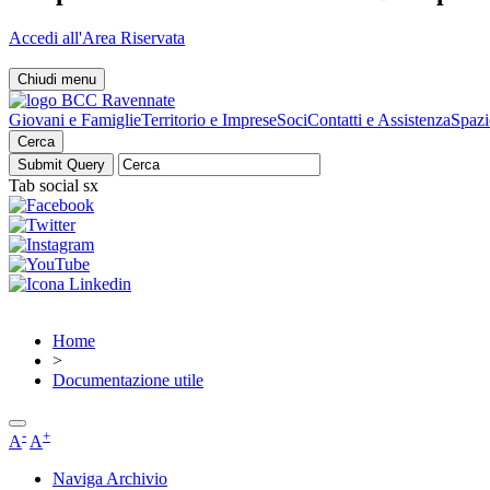
Accedi all'Area Riservata
Chiudi menu
Giovani e Famiglie
Territorio e Imprese
Soci
Contatti e Assistenza
Spazi
Cerca
Tab social sx
Home
>
Documentazione utile
-
+
A
A
Naviga Archivio