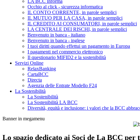
LA BCC Informa
Occhio al click - sicurezza informatica
IL CONTO CORRENTE, in parole semplici
IL MUTUO PER LA CASA, in parole semplici
IL CREDITO AI CONSUMATORI, in parole semplici
LA CENTRALE DEI RISCHI, in parole semplici
Benvenuto in banca - italiano
Benvenuto in banca - inglese
I tuoi diritti quando effettui un pagamento in Europa
I pagamenti nel commercio elettronico
Il questionario MIFID2 e la sostenibilità
Servizi Online
RelaxBanking
CartaBCC
Directa
Agenzia delle Entrate Modello F24
La Sostenibilità
La Sostenibilità
La Sostenibilità LA BCC
Diversità, equità e inclusione: i valori che la BCC abbrac
Banner in megamenu
Lo spazio dedicato ai Soci de La BCC per tu