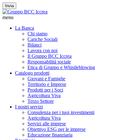
Invia
menu
La Banca
Chi siamo
Cariche Sociali
Bilanci
Lavora con noi
Il Gruppo BCC Iccrea
Responsabilità sociale
Etica di Gruppo e Whistleblowing
Catalogo prodotti
Giovani e Famiglie
Territorio e Imprese
Prodotti per i Soci
Agricoltura Viva
Terzo Settore
I nostri servizi
Consulenza per i tuoi investimenti
Agricoltura Viva
Servizi alle imprese
Obiettivo ESG per le imprese
Educazione finanziaria