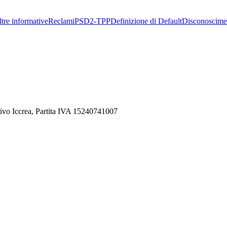
tre informative
Reclami
PSD2-TPP
Definizione di Default
Disconoscime
ivo Iccrea, Partita IVA 15240741007