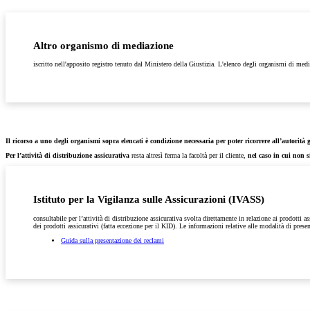
Altro organismo di mediazione
iscritto nell'apposito registro tenuto dal Ministero della Giustizia. L'elenco degli organismi di med
Il ricorso a uno degli organismi sopra elencati è condizione necessaria per poter ricorrere all’autorità 
Per l’attività di distribuzione assicurativa
resta altresì ferma la facoltà per il cliente,
nel caso in cui non s
Istituto per la Vigilanza sulle Assicurazioni (IVASS)
consultabile per l’attività di distribuzione assicurativa svolta direttamente in relazione ai prodotti a
dei prodotti assicurativi (fatta eccezione per il KID). Le informazioni relative alle modalità di pre
Guida sulla presentazione dei reclami