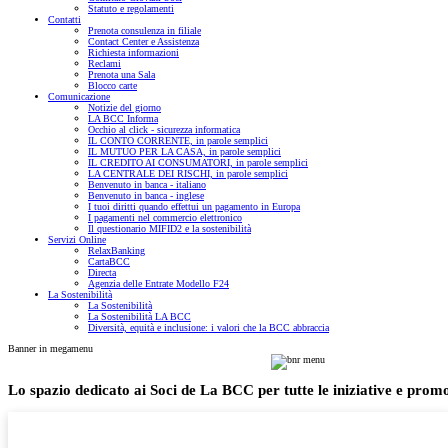
Statuto e regolamenti
Contatti
Prenota consulenza in filiale
Contact Center e Assistenza
Richiesta informazioni
Reclami
Prenota una Sala
Blocco carte
Comunicazione
Notizie del giorno
LA BCC Informa
Occhio al click - sicurezza informatica
IL CONTO CORRENTE, in parole semplici
IL MUTUO PER LA CASA, in parole semplici
IL CREDITO AI CONSUMATORI, in parole semplici
LA CENTRALE DEI RISCHI, in parole semplici
Benvenuto in banca - italiano
Benvenuto in banca - inglese
I tuoi diritti quando effettui un pagamento in Europa
I pagamenti nel commercio elettronico
Il questionario MIFID2 e la sostenibilità
Servizi Online
RelaxBanking
CartaBCC
Directa
Agenzia delle Entrate Modello F24
La Sostenibilità
La Sostenibilità
La Sostenibilità LA BCC
Diversità, equità e inclusione: i valori che la BCC abbraccia
Banner in megamenu
Lo spazio dedicato ai Soci de La BCC per tutte le iniziative e promo