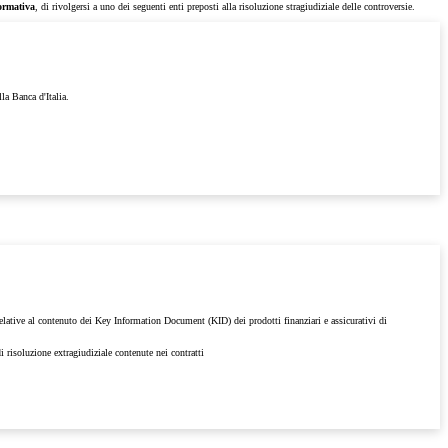
normativa
, di rivolgersi a uno dei seguenti enti preposti alla risoluzione stragiudiziale delle controversie.
lla Banca d'Italia.
 relative al contenuto dei Key Information Document (KID) dei prodotti finanziari e assicurativi di
i risoluzione extragiudiziale contenute nei contratti