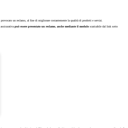
rovocato un reclamo, al fine di migliorare costantemente la qualità di prodotti e servizi.
e assicurativa
può essere presentato un reclamo, anche mediante il modulo
scaricabile dal link sotto