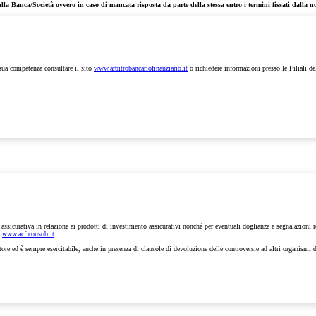
alla Banca/Società ovvero in caso di mancata risposta da parte della stessa entro i termini fissati dalla 
 sua competenza consultare il sito
www.arbitrobancariofinanziario.it
o richiedere informazioni presso le Filiali de
e assicurativa in relazione ai prodotti di investimento assicurativi nonché per eventuali doglianze e segnalazioni
o
www.acf.consob.it
.
tore ed è sempre esercitabile, anche in presenza di clausole di devoluzione delle controversie ad altri organismi d