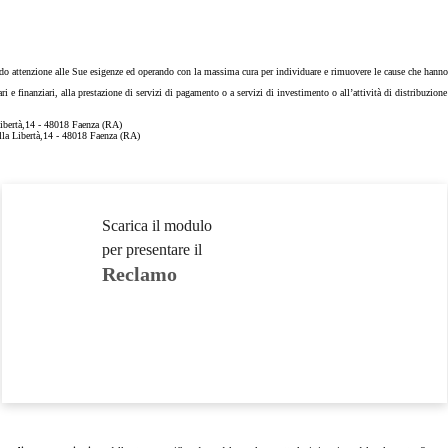
ndo attenzione alle Sue esigenze ed operando con la massima cura per individuare e rimuovere le cause che hanno p
 e finanziari, alla prestazione di servizi di pagamento o a servizi di investimento o all’attività di distribuzion
 Libertà,14 - 48018 Faenza (RA)
ella Libertà,14 - 48018 Faenza (RA)
Scarica il modulo
per presentare il
Reclamo