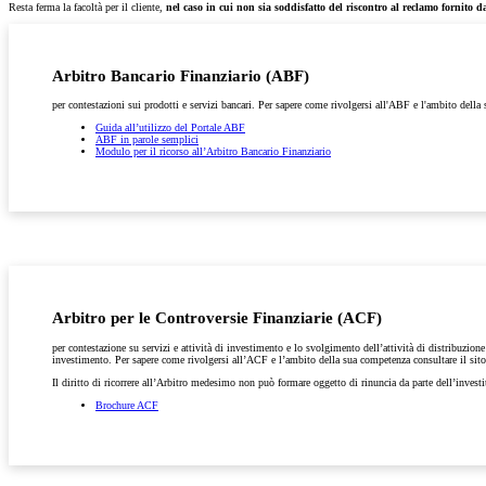
Resta ferma la facoltà per il cliente,
nel caso in cui non sia soddisfatto del riscontro al reclamo fornito d
Arbitro Bancario Finanziario (ABF)
per contestazioni sui prodotti e servizi bancari. Per sapere come rivolgersi all'ABF e l'ambito della
Guida all’utilizzo del Portale ABF
ABF in parole semplici
Modulo per il ricorso all’Arbitro Bancario Finanziario
Arbitro per le Controversie Finanziarie (ACF)
per contestazione su servizi e attività di investimento e lo svolgimento dell’attività di distribuzion
investimento. Per sapere come rivolgersi all’ACF e l’ambito della sua competenza consultare il sit
Il diritto di ricorrere all’Arbitro medesimo non può formare oggetto di rinuncia da parte dell’investi
Brochure ACF