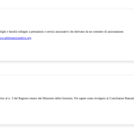
lighi e facoltà collegati a prestazioni e servizi assicurativi che derivano da un contratto di assicurazione.
ww.arbitroassicurativo.org
.
ritto al n. 3 del Registro tenuto dal Ministero della Giustizia. Per sapere come rivolgersi al Conciliatore Bancar