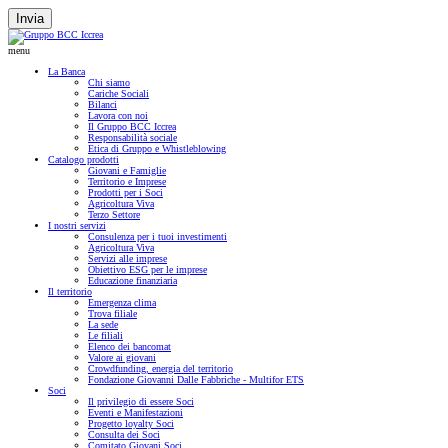
Invia
menu
La Banca
Chi siamo
Cariche Sociali
Bilanci
Lavora con noi
Il Gruppo BCC Iccrea
Responsabilità sociale
Etica di Gruppo e Whistleblowing
Catalogo prodotti
Giovani e Famiglie
Territorio e Imprese
Prodotti per i Soci
Agricoltura Viva
Terzo Settore
I nostri servizi
Consulenza per i tuoi investimenti
Agricoltura Viva
Servizi alle imprese
Obiettivo ESG per le imprese
Educazione finanziaria
Il territorio
Emergenza clima
Trova filiale
La sede
Le filiali
Elenco dei bancomat
Valore ai giovani
Crowdfunding, energia del territorio
Fondazione Giovanni Dalle Fabbriche - Multifor ETS
Soci
Il privilegio di essere Soci
Eventi e Manifestazioni
Progetto loyalty Soci
Consulta dei Soci
Comitato Giovani Soci