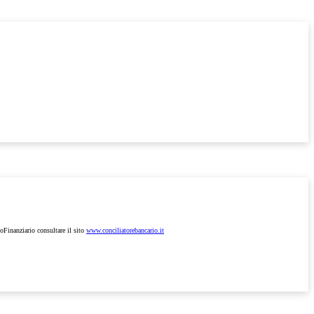
ioFinanziario consultare il sito
www.conciliatorebancario.it