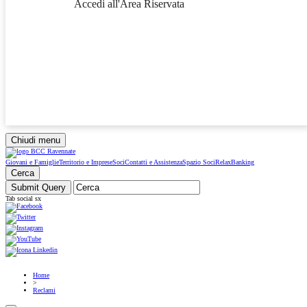
Accedi all'Area Riservata
Chiudi menu
Giovani e Famiglie
Territorio e Imprese
Soci
Contatti e Assistenza
Spazio Soci
RelaxBanking
Cerca
Tab social sx
Home
>
Reclami