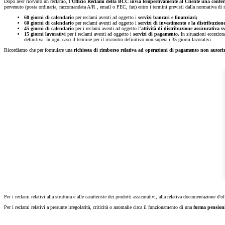
Dopo aver ricevuto un reclamo, l‘
Ufficio Reclami della BCC invia tempestivamente al Cliente una confer
pervenuto (posta ordinaria, raccomandata A/R , email o PEC, fax) entro i termini previsti dalla normativa di r
60 giorni
di calendario
per reclami aventi ad oggetto i
servizi bancari e finanziari;
60 giorni di calendario
per reclami aventi ad oggetto i
servizi di investimento
e
la distribuzione
45 giorni di calendario
per i reclami aventi ad oggetto l’
attività di distribuzione assicurativa s
15 giorni lavorativi
per i reclami aventi ad oggetto i
servizi di pagamento.
In situazioni eccezion
definitiva. In ogni caso il termine per il riscontro definitivo non supera i 35 giorni lavorativi.
Ricordiamo che per formulare una
richiesta di rimborso relativa ad operazioni di pagamento non autoriz
Per i reclami relativi alla struttura e alle caratteriste dei prodotti assicurativi, alla relativa documentazione d'o
Per i reclami relativi a presunte irregolarità, criticità o anomalie circa il funzionamento di una
forma pension