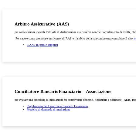
Arbitro Assicurativo (AAS)
per contestazioni inerenti l’attività di distribuzione assicurativa nonché l’accertamento di diritti, obb
Per sapere come presentare un ricorso all’AAS e l’ambito della sua competenza consultare il sito
w
L'AAS in parole semplici
Conciliatore BancarioFinanziario – Associazione
per avviare una procedura di mediazione su controversie bancarie, finanziarie e societarie - ADR, isc
Regolamento del Conciliatre Bancario Finanziario
Modello di domanda di mediazione