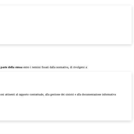
parte della stessa
entro i termini fissati dalla normativa, di rivolgersi a:
ioni attinenti al rapporto contrattuale, alla gestione dei sinistri e alla documentazione informativa