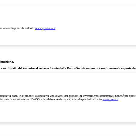
iazione è disponibile sul sito
www.giustizia.it
giudiziaria.
ia soddisfatto del riscontro al reclamo fornito dalla Banca/Società ovvero in caso di mancata risposta da 
ssicurativi danni e ai prodotti assicurativi vita diversi dai prodotti di investimento assicurativi, nonché per quest
sentazione di un reclamo all’IVASS e la relativa modulistica, sono disponibili sul sito
www.ivass.it