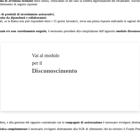
ma di avvenuta ricezione
dello stesso, verificando se del caso la corretta legittimazione del reclamante. Succe
iferimento di seguito riportati:
 di prodotti di investimento assicurativi
;
volta da dipendenti e collaboratori;
ali, se la Banca non può rispondere entro i 15 giorni lavorativi, invia una prima risposta indicando le ragioni del 
zate e/o non correttamente eseguite
, è necessario procedere alla compilazione dell’apposito
modulo
disconos
Vai al modulo
per il
Disconoscimento
fferta, e alla gestione del rapporto contrattuale con le
compagnie di assicurazione
è necessario rivolgersi diret
istica complementare
è necessario rivolgersi direttamente alla SGR di riferimento che ha istituito il Fondo Pen