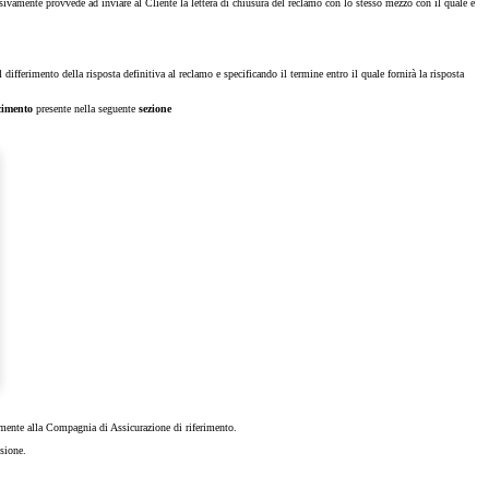
ssivamente provvede ad inviare al Cliente la lettera di chiusura del reclamo con lo stesso mezzo con il quale è
differimento della risposta definitiva al reclamo e specificando il termine entro il quale fornirà la risposta
cimento
presente nella seguente
sezione
tamente alla Compagnia di Assicurazione di riferimento.
sione.