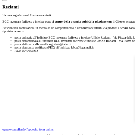
Reclami
Hai una segnalazione? Possiamo aiutarti
BCC ravennate forlivese e imolese pone al
centro della propria attività la relazione con il Cliente
, presta
Per eventuali contestazioni in merito ad un comportamento o un’omissione riferibile a prodotti e servizi bancari
riportato, a mezzo:
posta ordinaria all’indirizzo BCC ravennate forlivese e imolese Ufficio Reclami - Via Piazza della
posta raccomandata all’indirizzo BCC ravennate forlivese e imolese Ufficio Reclami - Via Piazza d
posta elettronica alla casella segreteria@labcc.it
posta elettronica certificata (PEC) all’indirizzo labcc@legalmail.it
FAX: 0546/660212
oppure compilando l'apposito form online.