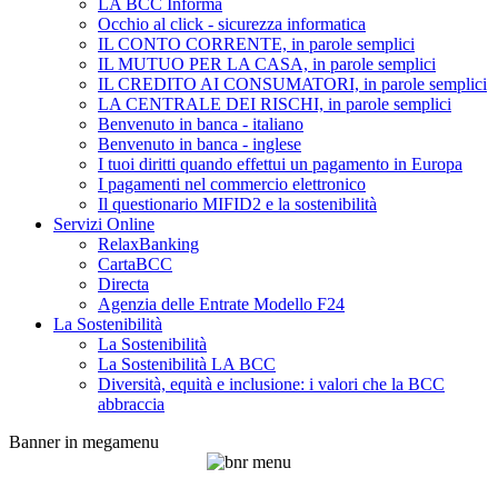
LA BCC Informa
Occhio al click - sicurezza informatica
IL CONTO CORRENTE, in parole semplici
IL MUTUO PER LA CASA, in parole semplici
IL CREDITO AI CONSUMATORI, in parole semplici
LA CENTRALE DEI RISCHI, in parole semplici
Benvenuto in banca - italiano
Benvenuto in banca - inglese
I tuoi diritti quando effettui un pagamento in Europa
I pagamenti nel commercio elettronico
Il questionario MIFID2 e la sostenibilità
Servizi Online
RelaxBanking
CartaBCC
Directa
Agenzia delle Entrate Modello F24
La Sostenibilità
La Sostenibilità
La Sostenibilità LA BCC
Diversità, equità e inclusione: i valori che la BCC
abbraccia
Banner in megamenu