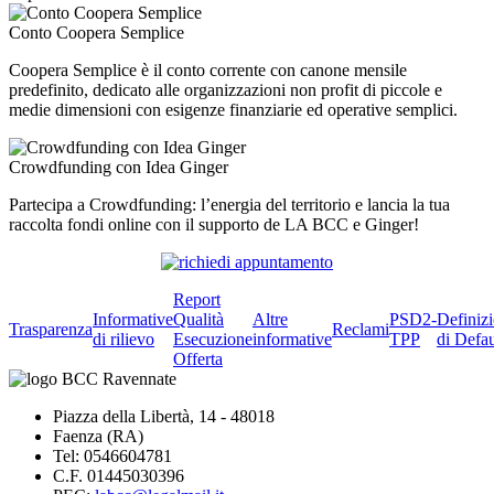
Conto Coopera Semplice
Coopera Semplice è il conto corrente con canone mensile
predefinito, dedicato alle organizzazioni non profit di piccole e
medie dimensioni con esigenze finanziarie ed operative semplici.
Crowdfunding con Idea Ginger
Partecipa a Crowdfunding: l’energia del territorio e lancia la tua
raccolta fondi online con il supporto de LA BCC e Ginger!
Report
Informative
Qualità
Altre
PSD2-
Definiz
Trasparenza
Reclami
di rilievo
Esecuzione
informative
TPP
di Defau
Offerta
Piazza della Libertà, 14 - 48018
Faenza (RA)
Tel: 0546604781
C.F. 01445030396