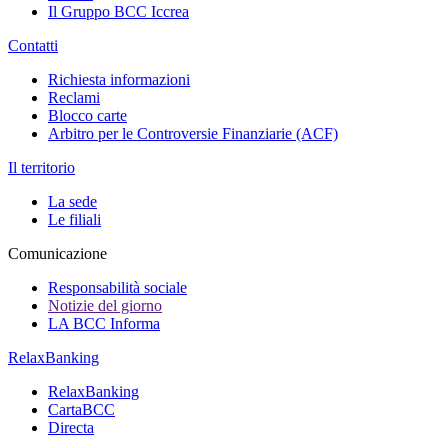
Il Gruppo BCC Iccrea
Contatti
Richiesta informazioni
Reclami
Blocco carte
Arbitro per le Controversie Finanziarie (ACF)
Il territorio
La sede
Le filiali
Comunicazione
Responsabilità sociale
Notizie del giorno
LA BCC Informa
RelaxBanking
RelaxBanking
CartaBCC
Directa