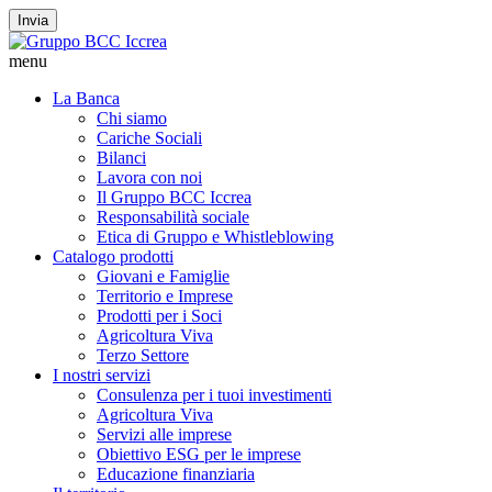
Invia
menu
La Banca
Chi siamo
Cariche Sociali
Bilanci
Lavora con noi
Il Gruppo BCC Iccrea
Responsabilità sociale
Etica di Gruppo e Whistleblowing
Catalogo prodotti
Giovani e Famiglie
Territorio e Imprese
Prodotti per i Soci
Agricoltura Viva
Terzo Settore
I nostri servizi
Consulenza per i tuoi investimenti
Agricoltura Viva
Servizi alle imprese
Obiettivo ESG per le imprese
Educazione finanziaria