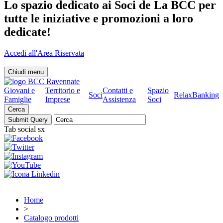
Lo spazio dedicato ai Soci de La BCC per
tutte le iniziative e promozioni a loro
dedicate!
Accedi all'Area Riservata
Chiudi menu
Giovani e
Territorio e
Contatti e
Spazio
Soci
RelaxBanking
Famiglie
Imprese
Assistenza
Soci
Cerca
Tab social sx
Home
>
Catalogo prodotti