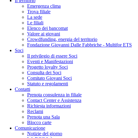
Il territorio
Emergenza clima
Trova filiale
La sede
Le filiali
Elenco dei bancomat
Valore ai giovani
Crowdfunding, energia del territorio
Fondazione Giovanni Dalle Fabbriche - Multifor ETS
Soci
Il privilegio di essere Soci
Eventi e Manifestazioni
Progetto loyalty Soci
Consulta dei Soci
Comitato Giovani Soci
Statuto e regolamenti
Contatti
Prenota consulenza in filiale
Contact Center e Assistenza
Richiesta informazioni
Reclami
Prenota una Sala
Blocco carte
Comunicazione
Notizie del giorno