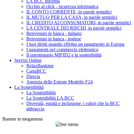
LA BCC Informa
Occhio al click - sicurezza informatica
IL CONTO CORRENTE, in parole semplici
IL MUTUO PER LA CASA, in parole semplici
IL CREDITO AI CONSUMATORI, in parole semplici
LA CENTRALE DEI RISCHI, in parole semplici
Benvenuto in banca - italiano
Benvenuto in banca - inglese
I tuoi diritti quando effettui un pagamento in Europa
I pagamenti nel commercio elettronico
Il questionario MIFID2 e la sostenibilità
Servizi Online
RelaxBanking
CartaBCC
Directa
Agenzia delle Entrate Modello F24
La Sostenibilità
La Sostenibilità
La Sostenibilità LA BCC
Diversità, equità e inclusione: i valori che la BCC
abbraccia
Banner in megamenu