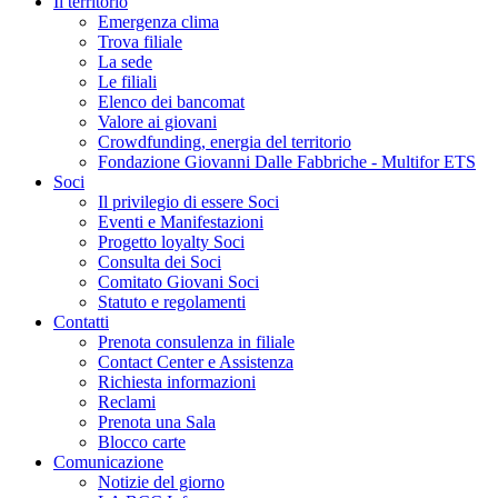
Il territorio
Emergenza clima
Trova filiale
La sede
Le filiali
Elenco dei bancomat
Valore ai giovani
Crowdfunding, energia del territorio
Fondazione Giovanni Dalle Fabbriche - Multifor ETS
Soci
Il privilegio di essere Soci
Eventi e Manifestazioni
Progetto loyalty Soci
Consulta dei Soci
Comitato Giovani Soci
Statuto e regolamenti
Contatti
Prenota consulenza in filiale
Contact Center e Assistenza
Richiesta informazioni
Reclami
Prenota una Sala
Blocco carte
Comunicazione
Notizie del giorno