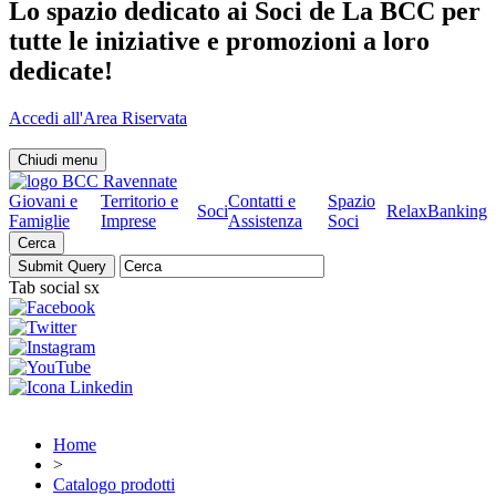
Lo spazio dedicato ai Soci de La BCC per
tutte le iniziative e promozioni a loro
dedicate!
Accedi all'Area Riservata
Chiudi menu
Giovani e
Territorio e
Contatti e
Spazio
Soci
RelaxBanking
Famiglie
Imprese
Assistenza
Soci
Cerca
Tab social sx
Home
>
Catalogo prodotti