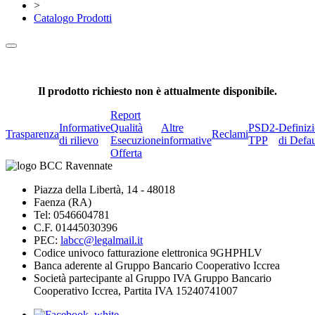
>
Catalogo Prodotti
Il prodotto richiesto non è attualmente disponibile.
Report
Informative
Qualità
Altre
PSD2-
Definiz
Trasparenza
Reclami
di rilievo
Esecuzione
informative
TPP
di Defau
Offerta
Piazza della Libertà, 14 - 48018
Faenza (RA)
Tel: 0546604781
C.F. 01445030396
PEC:
labcc@legalmail.it
Codice univoco fatturazione elettronica 9GHPHLV
Banca aderente al Gruppo Bancario Cooperativo Iccrea
Società partecipante al Gruppo IVA Gruppo Bancario
Cooperativo Iccrea, Partita IVA 15240741007