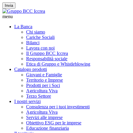
Invia
menu
La Banca
Chi siamo
Cariche Sociali
Bilanci
Lavora con noi
Il Gruppo BCC Iccrea
Responsabilità sociale
Etica di Gruppo e Whistleblowing
Catalogo prodotti
Giovani e Famiglie
Territorio e Imprese
Prodotti per i Soci
Agricoltura Viva
Terzo Settore
I nostri servizi
Consulenza per i tuoi investimenti
Agricoltura Viva
Servizi alle imprese
Obiettivo ESG per le imprese
Educazione finanziaria