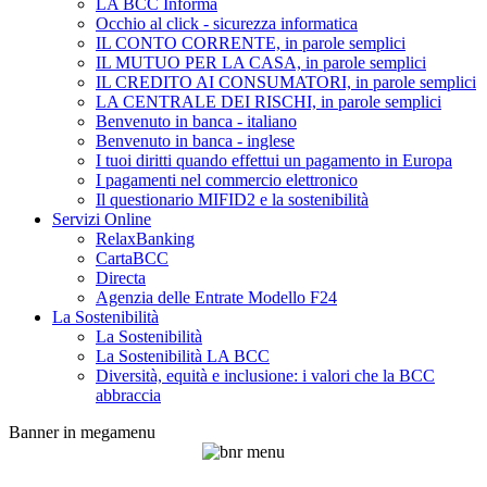
LA BCC Informa
Occhio al click - sicurezza informatica
IL CONTO CORRENTE, in parole semplici
IL MUTUO PER LA CASA, in parole semplici
IL CREDITO AI CONSUMATORI, in parole semplici
LA CENTRALE DEI RISCHI, in parole semplici
Benvenuto in banca - italiano
Benvenuto in banca - inglese
I tuoi diritti quando effettui un pagamento in Europa
I pagamenti nel commercio elettronico
Il questionario MIFID2 e la sostenibilità
Servizi Online
RelaxBanking
CartaBCC
Directa
Agenzia delle Entrate Modello F24
La Sostenibilità
La Sostenibilità
La Sostenibilità LA BCC
Diversità, equità e inclusione: i valori che la BCC
abbraccia
Banner in megamenu