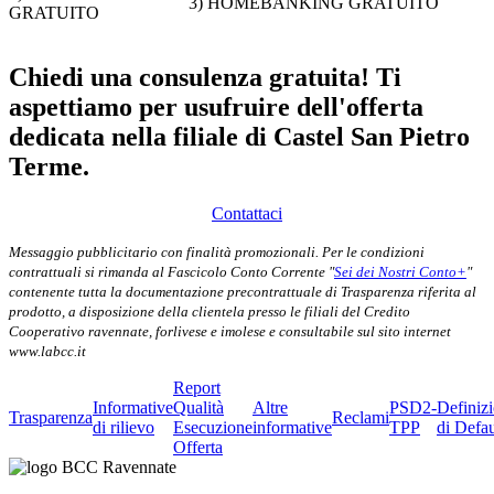
3) HOMEBANKING GRATUITO
GRATUITO
Chiedi una consulenza gratuita! Ti
aspettiamo per usufruire dell'offerta
dedicata nella filiale di Castel San Pietro
Terme.
Contattaci
Messaggio pubblicitario con finalità promozionali. Per le condizioni
contrattuali si rimanda al Fascicolo Conto Corrente "
Sei dei Nostri Conto+
"
contenente tutta la documentazione precontrattuale di Trasparenza riferita al
prodotto, a disposizione della clientela presso le filiali del Credito
Cooperativo ravennate, forlivese e imolese e consultabile sul sito internet
www.labcc.it
Report
Informative
Qualità
Altre
PSD2-
Definiz
Trasparenza
Reclami
di rilievo
Esecuzione
informative
TPP
di Defau
Offerta