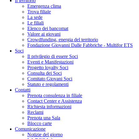
Il territorio
Emergenza clima
Trova filiale
La sede
Le filiali
Elenco dei bancomat
Valore ai giovani
Crowdfunding, energia del territorio
Fondazione Giovanni Dalle Fabbriche - Multifor ETS
Soci
Il privilegio di essere Soci
Eventi e Manifestazioni
Progetto loyalty Soci
Consulta dei Soci
Comitato Giovani Soci
Statuto e regolamenti
Contatti
Prenota consulenza in filiale
Contact Center e Assistenza
Richiesta informazioni
Reclami
Prenota una Sala
Blocco carte
Comunicazione
Notizie del giorno