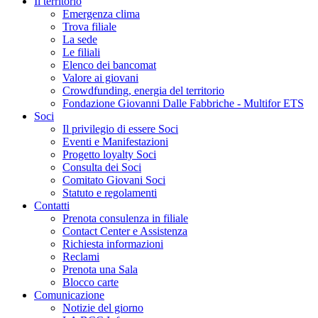
Il territorio
Emergenza clima
Trova filiale
La sede
Le filiali
Elenco dei bancomat
Valore ai giovani
Crowdfunding, energia del territorio
Fondazione Giovanni Dalle Fabbriche - Multifor ETS
Soci
Il privilegio di essere Soci
Eventi e Manifestazioni
Progetto loyalty Soci
Consulta dei Soci
Comitato Giovani Soci
Statuto e regolamenti
Contatti
Prenota consulenza in filiale
Contact Center e Assistenza
Richiesta informazioni
Reclami
Prenota una Sala
Blocco carte
Comunicazione
Notizie del giorno