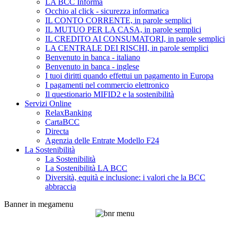
LA BCC Informa
Occhio al click - sicurezza informatica
IL CONTO CORRENTE, in parole semplici
IL MUTUO PER LA CASA, in parole semplici
IL CREDITO AI CONSUMATORI, in parole semplici
LA CENTRALE DEI RISCHI, in parole semplici
Benvenuto in banca - italiano
Benvenuto in banca - inglese
I tuoi diritti quando effettui un pagamento in Europa
I pagamenti nel commercio elettronico
Il questionario MIFID2 e la sostenibilità
Servizi Online
RelaxBanking
CartaBCC
Directa
Agenzia delle Entrate Modello F24
La Sostenibilità
La Sostenibilità
La Sostenibilità LA BCC
Diversità, equità e inclusione: i valori che la BCC
abbraccia
Banner in megamenu