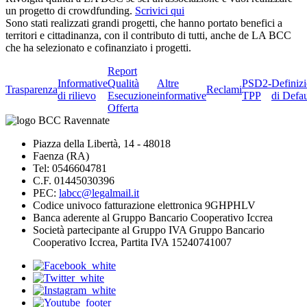
un progetto di crowdfunding.
Scrivici qui
Sono stati realizzati grandi progetti, che hanno portato benefici a
territori e cittadinanza, con il contributo di tutti, anche de LA BCC
che ha selezionato e cofinanziato i progetti.
Report
Informative
Qualità
Altre
PSD2-
Definiz
Trasparenza
Reclami
di rilievo
Esecuzione
informative
TPP
di Defau
Offerta
Piazza della Libertà, 14 - 48018
Faenza (RA)
Tel: 0546604781
C.F. 01445030396
PEC:
labcc@legalmail.it
Codice univoco fatturazione elettronica 9GHPHLV
Banca aderente al Gruppo Bancario Cooperativo Iccrea
Società partecipante al Gruppo IVA Gruppo Bancario
Cooperativo Iccrea, Partita IVA 15240741007