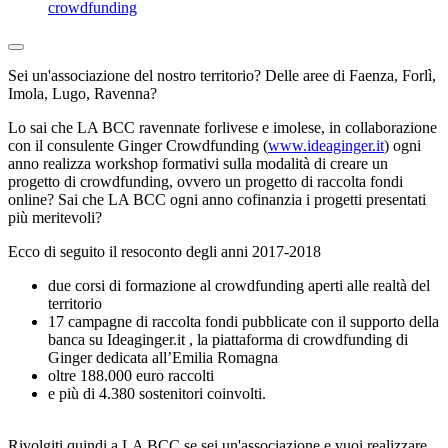
crowdfunding
Sei un'associazione del nostro territorio? Delle aree di Faenza, Forlì,
Imola, Lugo, Ravenna?
Lo sai che LA BCC ravennate forlivese e imolese, in collaborazione
con il consulente Ginger Crowdfunding (
www.ideaginger.it
) ogni
anno realizza workshop formativi sulla modalità di creare un
progetto di crowdfunding, ovvero un progetto di raccolta fondi
online? Sai che LA BCC ogni anno cofinanzia i progetti presentati
più meritevoli?
Ecco di seguito il resoconto degli anni 2017-2018
due corsi di formazione al crowdfunding aperti alle realtà del
territorio
17 campagne di raccolta fondi pubblicate con il supporto della
banca su Ideaginger.it , la piattaforma di crowdfunding di
Ginger dedicata all’Emilia Romagna
oltre 188.000 euro raccolti
e più di 4.380 sostenitori coinvolti.
Rivolgiti quindi a LA BCC se sei un'associazione e vuoi realizzare