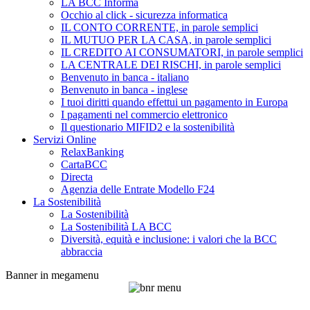
LA BCC Informa
Occhio al click - sicurezza informatica
IL CONTO CORRENTE, in parole semplici
IL MUTUO PER LA CASA, in parole semplici
IL CREDITO AI CONSUMATORI, in parole semplici
LA CENTRALE DEI RISCHI, in parole semplici
Benvenuto in banca - italiano
Benvenuto in banca - inglese
I tuoi diritti quando effettui un pagamento in Europa
I pagamenti nel commercio elettronico
Il questionario MIFID2 e la sostenibilità
Servizi Online
RelaxBanking
CartaBCC
Directa
Agenzia delle Entrate Modello F24
La Sostenibilità
La Sostenibilità
La Sostenibilità LA BCC
Diversità, equità e inclusione: i valori che la BCC
abbraccia
Banner in megamenu