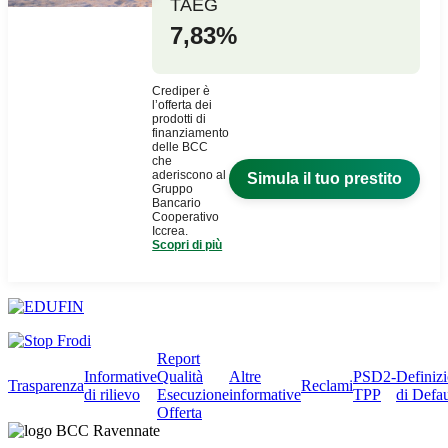
Report
Informative
Qualità
Altre
PSD2-
Definiz
Trasparenza
Reclami
di rilievo
Esecuzione
informative
TPP
di Defau
Offerta