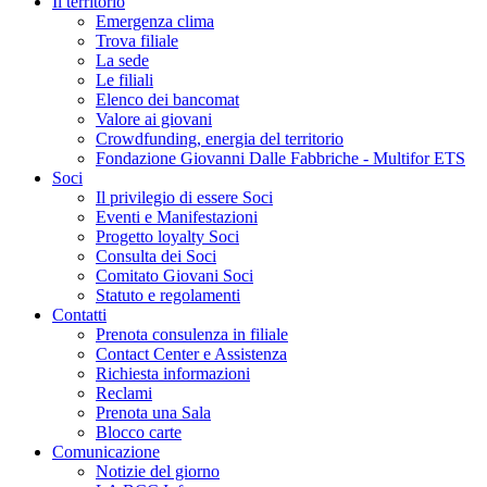
Il territorio
Emergenza clima
Trova filiale
La sede
Le filiali
Elenco dei bancomat
Valore ai giovani
Crowdfunding, energia del territorio
Fondazione Giovanni Dalle Fabbriche - Multifor ETS
Soci
Il privilegio di essere Soci
Eventi e Manifestazioni
Progetto loyalty Soci
Consulta dei Soci
Comitato Giovani Soci
Statuto e regolamenti
Contatti
Prenota consulenza in filiale
Contact Center e Assistenza
Richiesta informazioni
Reclami
Prenota una Sala
Blocco carte
Comunicazione
Notizie del giorno