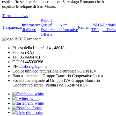
ospita affreschi storici e la cripta con Sarcofago Romano che ha
ospitato le reliquie di San Mauro.
Torna alle news
Report
Informative
Qualità
Altre
PSD2-
Definiz
Trasparenza
Reclami
di rilievo
Esecuzione
informative
TPP
di Defau
Offerta
Piazza della Libertà, 14 - 48018
Faenza (RA)
Tel: 0546604781
C.F. 01445030396
PEC:
labcc@legalmail.it
Codice univoco fatturazione elettronica 9GHPHLV
Banca aderente al Gruppo Bancario Cooperativo Iccrea
Società partecipante al Gruppo IVA Gruppo Bancario
Cooperativo Iccrea, Partita IVA 15240741007