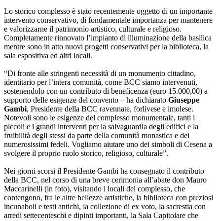
Lo storico complesso è stato recentemente oggetto di un importante
intervento conservativo, di fondamentale importanza per mantenere
e valorizzarne il patrimonio artistico, culturale e religioso.
Completamente rinnovato l’impianto di illuminazione della basilica
mentre sono in atto nuovi progetti conservativi per la biblioteca, la
sala espositiva ed altri locali.
“Di fronte alle stringenti necessità di un monumento cittadino,
identitario per l’intera comunità, come BCC siamo intervenuti,
sostenendolo con un contributo di beneficenza (euro 15.000,00) a
supporto delle esigenze del convento – ha dichiarato
Giuseppe
Gambi
, Presidente della BCC ravennate, forlivese e imolese.
Notevoli sono le esigenze del complesso monumentale, tanti i
piccoli e i grandi interventi per la salvaguardia degli edifici e la
fruibilità degli stessi da parte della comunità monastica e dei
numerosissimi fedeli. Vogliamo aiutare uno dei simboli di Cesena a
svolgere il proprio ruolo storico, religioso, culturale”.
Nei giorni scorsi il Presidente Gambi ha consegnato il contributo
della BCC, nel corso di una breve cerimonia all’abate don Mauro
Maccarinelli (in foto), visitando i locali del complesso, che
contengono, fra le altre bellezze artistiche, la biblioteca con preziosi
incunaboli e testi antichi, la collezione di ex voto, la sacrestia con
arredi settecenteschi e dipinti importanti, la Sala Capitolare che