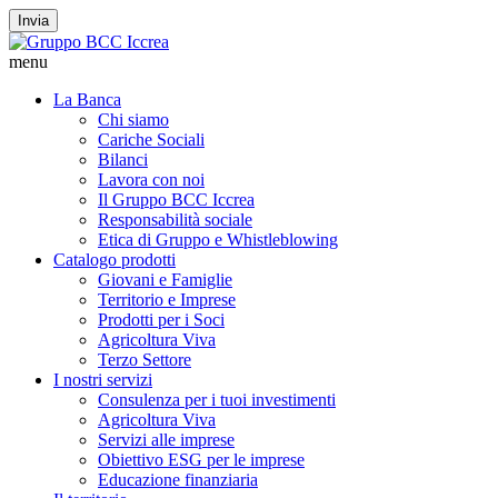
Invia
menu
La Banca
Chi siamo
Cariche Sociali
Bilanci
Lavora con noi
Il Gruppo BCC Iccrea
Responsabilità sociale
Etica di Gruppo e Whistleblowing
Catalogo prodotti
Giovani e Famiglie
Territorio e Imprese
Prodotti per i Soci
Agricoltura Viva
Terzo Settore
I nostri servizi
Consulenza per i tuoi investimenti
Agricoltura Viva
Servizi alle imprese
Obiettivo ESG per le imprese
Educazione finanziaria