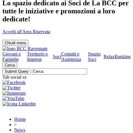
Lo spazio dedicato ai Soci de La BCC per
tutte le iniziative e promozioni a loro
dedicate!
Accedi all'Area Riservata
Chiudi menu
Giovani e
Territorio e
Contatti e
Spazio
Soci
RelaxBanking
Famiglie
Imprese
Assistenza
Soci
Cerca
Tab social sx
Home
>
News