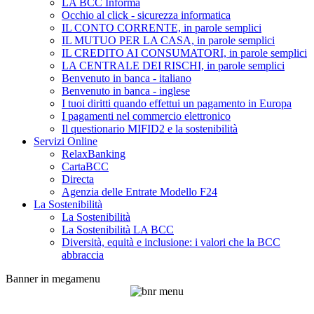
LA BCC Informa
Occhio al click - sicurezza informatica
IL CONTO CORRENTE, in parole semplici
IL MUTUO PER LA CASA, in parole semplici
IL CREDITO AI CONSUMATORI, in parole semplici
LA CENTRALE DEI RISCHI, in parole semplici
Benvenuto in banca - italiano
Benvenuto in banca - inglese
I tuoi diritti quando effettui un pagamento in Europa
I pagamenti nel commercio elettronico
Il questionario MIFID2 e la sostenibilità
Servizi Online
RelaxBanking
CartaBCC
Directa
Agenzia delle Entrate Modello F24
La Sostenibilità
La Sostenibilità
La Sostenibilità LA BCC
Diversità, equità e inclusione: i valori che la BCC
abbraccia
Banner in megamenu