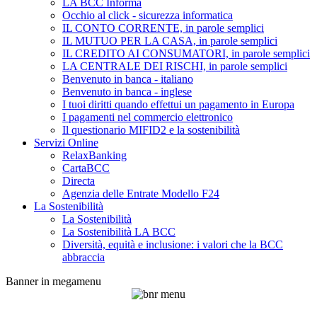
LA BCC Informa
Occhio al click - sicurezza informatica
IL CONTO CORRENTE, in parole semplici
IL MUTUO PER LA CASA, in parole semplici
IL CREDITO AI CONSUMATORI, in parole semplici
LA CENTRALE DEI RISCHI, in parole semplici
Benvenuto in banca - italiano
Benvenuto in banca - inglese
I tuoi diritti quando effettui un pagamento in Europa
I pagamenti nel commercio elettronico
Il questionario MIFID2 e la sostenibilità
Servizi Online
RelaxBanking
CartaBCC
Directa
Agenzia delle Entrate Modello F24
La Sostenibilità
La Sostenibilità
La Sostenibilità LA BCC
Diversità, equità e inclusione: i valori che la BCC
abbraccia
Banner in megamenu