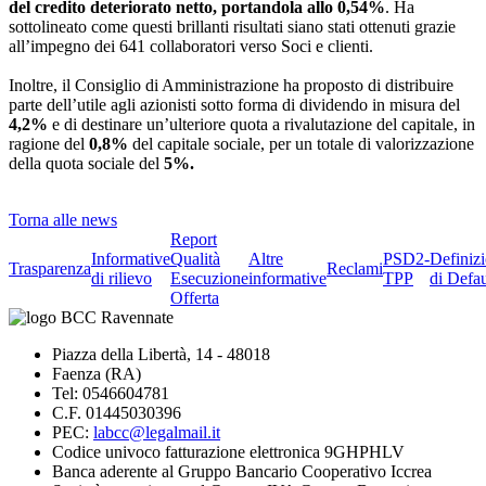
del credito deteriorato netto, portandola allo 0,54%
. Ha
sottolineato come questi brillanti risultati siano stati ottenuti grazie
all’impegno dei 641 collaboratori verso Soci e clienti.
Inoltre, il Consiglio di Amministrazione ha proposto di distribuire
parte dell’utile agli azionisti sotto forma di dividendo in misura del
4,2%
e di destinare un’ulteriore quota a rivalutazione del capitale, in
ragione del
0,8%
del capitale sociale, per un totale di valorizzazione
della quota sociale del
5%.
Torna alle news
Report
Informative
Qualità
Altre
PSD2-
Definiz
Trasparenza
Reclami
di rilievo
Esecuzione
informative
TPP
di Defau
Offerta
Piazza della Libertà, 14 - 48018
Faenza (RA)
Tel: 0546604781
C.F. 01445030396
PEC:
labcc@legalmail.it
Codice univoco fatturazione elettronica 9GHPHLV
Banca aderente al Gruppo Bancario Cooperativo Iccrea