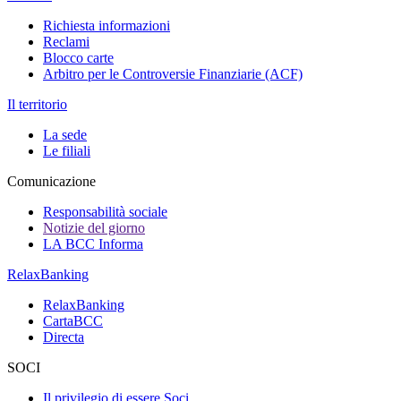
Richiesta informazioni
Reclami
Blocco carte
Arbitro per le Controversie Finanziarie (ACF)
Il territorio
La sede
Le filiali
Comunicazione
Responsabilità sociale
Notizie del giorno
LA BCC Informa
RelaxBanking
RelaxBanking
CartaBCC
Directa
SOCI
Il privilegio di essere Soci