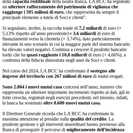
della
capacità reddituale
della nostra Banca. LA BCC ha registrato
un
ulteriore rafforzamento del patrimonio di vigilanza che
raggiunge i 595 milioni di euro
, che rappresenta da sempre il
principale elemento a tutela di Soci e clienti”.
Si segnalano, inoltre, la raccolta totale di
7,2 miliardi
di euro (+
5,13% rispetto all’anno precedente) e
3,6 miliardi
di euro di
finanziamenti verso la clientela (+ 3,74%), dato particolarmente
rilevante in uno scenario in cui la maggior parte del sistema bancario
ha rilevato valori negativi. Continua a crescere il prodotto bancario
lordo che ha
quasi raggiunto i 10,8 miliardi
di euro (+ 4,66%), a
conferma della fiducia dimostrata negli anni da Soci e clienti.
Nel corso del 2024, LA BCC ha confermato il
sostegno alle
imprese del territorio con 267 milioni di euro
di mutui erogati.
Sono 2.804 i nuovi mutui casa
concessi nell’anno, numero che
rappresenta un ulteriore importante incremento rispetto ai dati, già in
forte crescita, registrati negli esercizi precedenti; nel triennio, infatti,
la banca ha sostenuto
oltre 8.600 nuovi mutui casa.
Il Direttore Generale ricorda che LA BCC ha confermato la
massima attenzione al presidio sulla
qualità del credito
. La
prudente gestione e gli interventi straordinari hanno permesso alla
Banca di proseguire il percorso di
miglioramento dell’incidenza