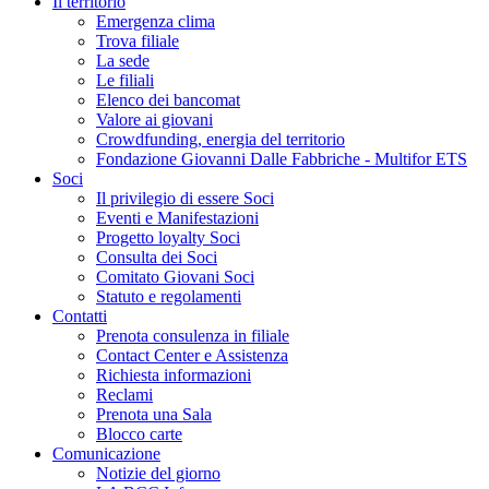
Il territorio
Emergenza clima
Trova filiale
La sede
Le filiali
Elenco dei bancomat
Valore ai giovani
Crowdfunding, energia del territorio
Fondazione Giovanni Dalle Fabbriche - Multifor ETS
Soci
Il privilegio di essere Soci
Eventi e Manifestazioni
Progetto loyalty Soci
Consulta dei Soci
Comitato Giovani Soci
Statuto e regolamenti
Contatti
Prenota consulenza in filiale
Contact Center e Assistenza
Richiesta informazioni
Reclami
Prenota una Sala
Blocco carte
Comunicazione
Notizie del giorno