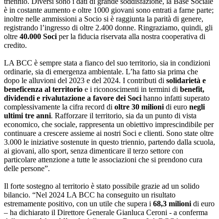
triennio. Diversi sono i dati di grande soddisfazione, la Base Sociale
è in costante aumento e oltre 1000 giovani sono entrati a farne parte;
inoltre nelle ammissioni a Socio si è raggiunta la parità di genere,
registrando l’ingresso di oltre 2.400 donne. Ringraziamo, quindi, gli
oltre
40.000 Soci
per la fiducia riservata alla nostra cooperativa di
credito.
LA BCC è sempre stata a fianco del suo territorio, sia in condizioni
ordinarie, sia di emergenza ambientale. L’ha fatto sia prima che
dopo le alluvioni del 2023 e del 2024. I contributi di
solidarietà e
beneficenza al territorio
e i riconoscimenti in termini di
benefit,
dividendi e rivalutazione a favore dei Soci
hanno infatti superato
complessivamente la cifra record di
oltre 30 milioni
di euro
negli
ultimi tre anni
. Rafforzare il territorio, sia da un punto di vista
economico, che sociale, rappresenta un obiettivo imprescindibile per
continuare a crescere assieme ai nostri Soci e clienti. Sono state oltre
3.000 le iniziative sostenute in questo triennio, partendo dalla scuola,
ai giovani, allo sport, senza dimenticare il terzo settore con
particolare attenzione a tutte le associazioni che si prendono cura
delle persone”.
Il forte sostegno al territorio è stato possibile grazie ad un solido
bilancio. “Nel 2024 LA BCC ha conseguito un risultato
estremamente positivo, con un utile che supera i
68,3 milioni
di euro
– ha dichiarato il Direttore Generale Gianluca Ceroni - a conferma