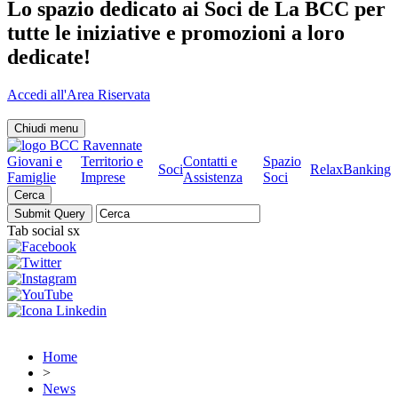
Lo spazio dedicato ai Soci de La BCC per
tutte le iniziative e promozioni a loro
dedicate!
Accedi all'Area Riservata
Chiudi menu
Giovani e
Territorio e
Contatti e
Spazio
Soci
RelaxBanking
Famiglie
Imprese
Assistenza
Soci
Cerca
Tab social sx
Home
>
News