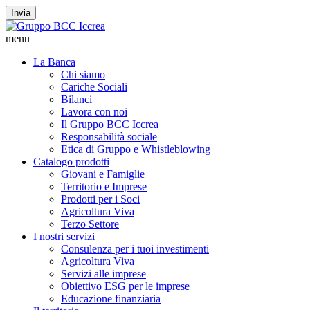
Invia
menu
La Banca
Chi siamo
Cariche Sociali
Bilanci
Lavora con noi
Il Gruppo BCC Iccrea
Responsabilità sociale
Etica di Gruppo e Whistleblowing
Catalogo prodotti
Giovani e Famiglie
Territorio e Imprese
Prodotti per i Soci
Agricoltura Viva
Terzo Settore
I nostri servizi
Consulenza per i tuoi investimenti
Agricoltura Viva
Servizi alle imprese
Obiettivo ESG per le imprese
Educazione finanziaria