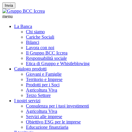
Invia
menu
La Banca
Chi siamo
Cariche Sociali
Bilanci
Lavora con noi
Il Gruppo BCC Iccrea
Responsabilità sociale
Etica di Gruppo e Whistleblowing
Catalogo prodotti
Giovani e Famiglie
Territorio e Imprese
Prodotti per i Soci
Agricoltura Viva
Terzo Settore
I nostri servizi
Consulenza per i tuoi investimenti
Agricoltura Viva
Servizi alle imprese
Obiettivo ESG per le imprese
Educazione finanziaria