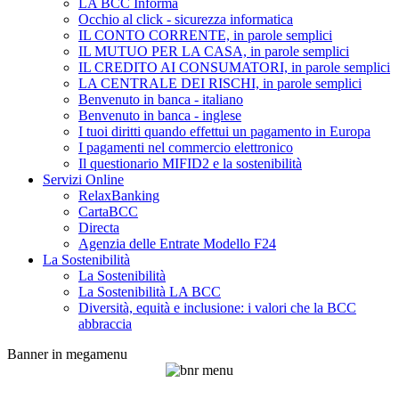
LA BCC Informa
Occhio al click - sicurezza informatica
IL CONTO CORRENTE, in parole semplici
IL MUTUO PER LA CASA, in parole semplici
IL CREDITO AI CONSUMATORI, in parole semplici
LA CENTRALE DEI RISCHI, in parole semplici
Benvenuto in banca - italiano
Benvenuto in banca - inglese
I tuoi diritti quando effettui un pagamento in Europa
I pagamenti nel commercio elettronico
Il questionario MIFID2 e la sostenibilità
Servizi Online
RelaxBanking
CartaBCC
Directa
Agenzia delle Entrate Modello F24
La Sostenibilità
La Sostenibilità
La Sostenibilità LA BCC
Diversità, equità e inclusione: i valori che la BCC
abbraccia
Banner in megamenu