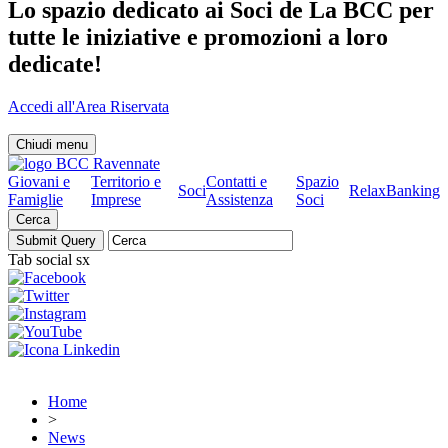
Lo spazio dedicato ai Soci de La BCC per
tutte le iniziative e promozioni a loro
dedicate!
Accedi all'Area Riservata
Chiudi menu
Giovani e
Territorio e
Contatti e
Spazio
Soci
RelaxBanking
Famiglie
Imprese
Assistenza
Soci
Cerca
Tab social sx
Home
>
News