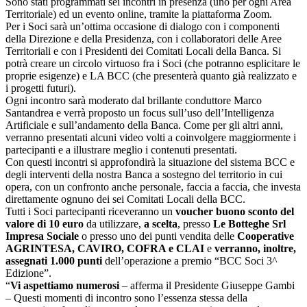
Sono stati programmati sei incontri in presenza (uno per ogni Area
Territoriale) ed un evento online, tramite la piattaforma Zoom.
Per i Soci sarà un’ottima occasione di dialogo con i componenti
della Direzione e della Presidenza, con i collaboratori delle Aree
Territoriali e con i Presidenti dei Comitati Locali della Banca. Si
potrà creare un circolo virtuoso fra i Soci (che potranno esplicitare le
proprie esigenze) e LA BCC (che presenterà quanto già realizzato e
i progetti futuri).
Ogni incontro sarà moderato dal brillante conduttore Marco
Santandrea e verrà proposto un focus sull’uso dell’Intelligenza
Artificiale e sull’andamento della Banca. Come per gli altri anni,
verranno presentati alcuni video volti a coinvolgere maggiormente i
partecipanti e a illustrare meglio i contenuti presentati.
Con questi incontri si approfondirà la situazione del sistema BCC e
degli interventi della nostra Banca a sostegno del territorio in cui
opera, con un confronto anche personale, faccia a faccia, che investa
direttamente ognuno dei sei Comitati Locali della BCC.
Tutti i Soci partecipanti riceveranno un
voucher buono sconto del
valore di 10 euro
da utilizzare,
a scelta
, presso
Le Botteghe Srl
Impresa Sociale
o presso uno dei punti vendita delle
Cooperative
AGRINTESA, CAVIRO, COFRA e CLAI
e
verranno, inoltre,
assegnati 1.000 punti
dell’operazione a premio “BCC Soci 3^
Edizione”.
“
Vi aspettiamo numerosi
– afferma il Presidente Giuseppe Gambi
– Questi momenti di incontro sono l’essenza stessa della