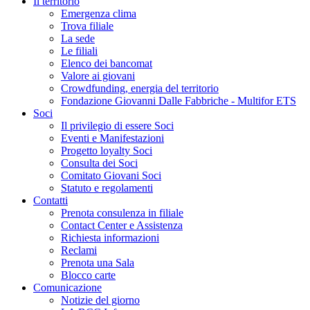
Il territorio
Emergenza clima
Trova filiale
La sede
Le filiali
Elenco dei bancomat
Valore ai giovani
Crowdfunding, energia del territorio
Fondazione Giovanni Dalle Fabbriche - Multifor ETS
Soci
Il privilegio di essere Soci
Eventi e Manifestazioni
Progetto loyalty Soci
Consulta dei Soci
Comitato Giovani Soci
Statuto e regolamenti
Contatti
Prenota consulenza in filiale
Contact Center e Assistenza
Richiesta informazioni
Reclami
Prenota una Sala
Blocco carte
Comunicazione
Notizie del giorno