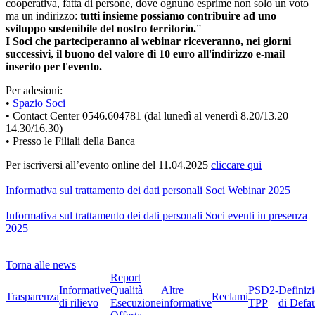
cooperativa, fatta di persone, dove ognuno esprime non solo un voto
ma un indirizzo:
tutti insieme possiamo contribuire ad uno
sviluppo sostenibile del nostro territorio.
”
I Soci che parteciperanno al webinar riceveranno, nei giorni
successivi, il buono del valore di 10 euro all'indirizzo e-mail
inserito per l'evento.
Per adesioni:
•
Spazio Soci
• Contact Center 0546.604781 (dal lunedì al venerdì 8.20/13.20 –
14.30/16.30)
• Presso le Filiali della Banca
Per iscriversi all’evento online del 11.04.2025
cliccare qui
Informativa sul trattamento dei dati personali Soci Webinar 2025
Informativa sul trattamento dei dati personali Soci eventi in presenza
2025
Torna alle news
Report
Informative
Qualità
Altre
PSD2-
Definiz
Trasparenza
Reclami
di rilievo
Esecuzione
informative
TPP
di Defau