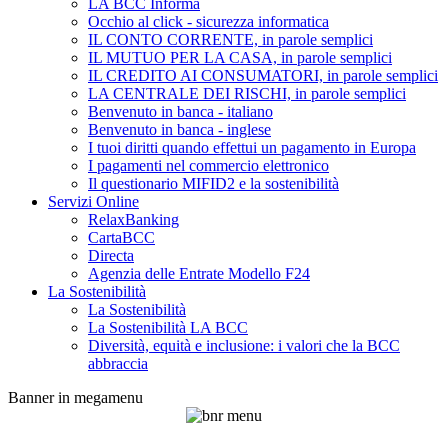
LA BCC Informa
Occhio al click - sicurezza informatica
IL CONTO CORRENTE, in parole semplici
IL MUTUO PER LA CASA, in parole semplici
IL CREDITO AI CONSUMATORI, in parole semplici
LA CENTRALE DEI RISCHI, in parole semplici
Benvenuto in banca - italiano
Benvenuto in banca - inglese
I tuoi diritti quando effettui un pagamento in Europa
I pagamenti nel commercio elettronico
Il questionario MIFID2 e la sostenibilità
Servizi Online
RelaxBanking
CartaBCC
Directa
Agenzia delle Entrate Modello F24
La Sostenibilità
La Sostenibilità
La Sostenibilità LA BCC
Diversità, equità e inclusione: i valori che la BCC
abbraccia
Banner in megamenu