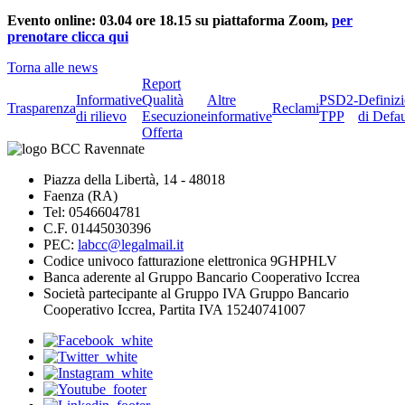
Evento online: 03.04 ore 18.15 su piattaforma Zoom,
per
prenotare clicca qui
Torna alle news
Report
Informative
Qualità
Altre
PSD2-
Definiz
Trasparenza
Reclami
di rilievo
Esecuzione
informative
TPP
di Defau
Offerta
Piazza della Libertà, 14 - 48018
Faenza (RA)
Tel: 0546604781
C.F. 01445030396
PEC:
labcc@legalmail.it
Codice univoco fatturazione elettronica 9GHPHLV
Banca aderente al Gruppo Bancario Cooperativo Iccrea
Società partecipante al Gruppo IVA Gruppo Bancario
Cooperativo Iccrea, Partita IVA 15240741007