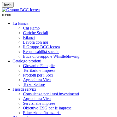
Invia
menu
La Banca
Chi siamo
Cariche Sociali
Bilanci
Lavora con noi
Il Gruppo BCC Iccrea
Responsabilità sociale
Etica di Gruppo e Whistleblowing
Catalogo prodotti
Giovani e Famiglie
Territorio e Imprese
Prodotti per i Soci
Agricoltura Viva
Terzo Settore
I nostri servizi
Consulenza per i tuoi investimenti
Agricoltura Viva
Servizi alle imprese
Obiettivo ESG per le imprese
Educazione finanziaria