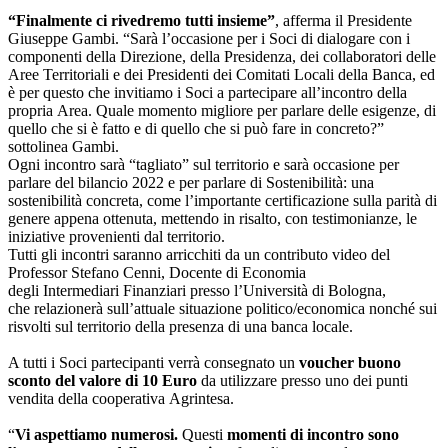
“Finalmente ci rivedremo tutti insieme”
, afferma il Presidente
Giuseppe Gambi. “Sarà l’occasione per i Soci di dialogare con i
componenti della Direzione, della Presidenza, dei collaboratori delle
Aree Territoriali e dei Presidenti dei Comitati Locali della Banca, ed
è per questo che invitiamo i Soci a partecipare all’incontro della
propria Area. Quale momento migliore per parlare delle esigenze, di
quello che si è fatto e di quello che si può fare in concreto?”
sottolinea Gambi.
Ogni incontro sarà “tagliato” sul territorio e sarà occasione per
parlare del bilancio 2022 e per parlare di Sostenibilità: una
sostenibilità concreta, come l’importante certificazione sulla parità di
genere appena ottenuta, mettendo in risalto, con testimonianze, le
iniziative provenienti dal territorio.
Tutti gli incontri saranno arricchiti da un contributo video del
Professor Stefano Cenni, Docente di Economia
degli Intermediari Finanziari presso l’Università di Bologna,
che relazionerà sull’attuale situazione politico/economica nonché sui
risvolti sul territorio della presenza di una banca locale.
A tutti i Soci partecipanti verrà consegnato un
voucher buono
sconto del valore di 10 Euro
da utilizzare presso uno dei punti
vendita della cooperativa Agrintesa.
“
Vi aspettiamo numerosi.
Questi
momenti di incontro sono