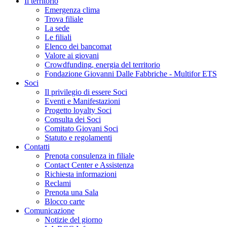
Il territorio
Emergenza clima
Trova filiale
La sede
Le filiali
Elenco dei bancomat
Valore ai giovani
Crowdfunding, energia del territorio
Fondazione Giovanni Dalle Fabbriche - Multifor ETS
Soci
Il privilegio di essere Soci
Eventi e Manifestazioni
Progetto loyalty Soci
Consulta dei Soci
Comitato Giovani Soci
Statuto e regolamenti
Contatti
Prenota consulenza in filiale
Contact Center e Assistenza
Richiesta informazioni
Reclami
Prenota una Sala
Blocco carte
Comunicazione
Notizie del giorno