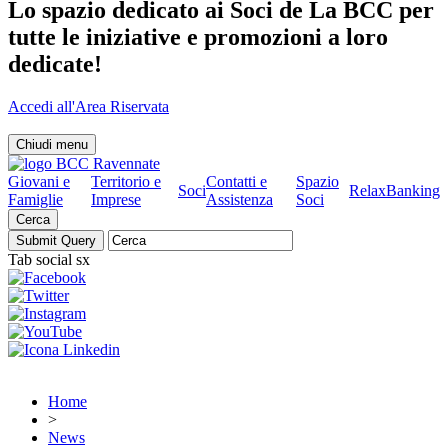
Lo spazio dedicato ai Soci de La BCC per
tutte le iniziative e promozioni a loro
dedicate!
Accedi all'Area Riservata
Chiudi menu
Giovani e
Territorio e
Contatti e
Spazio
Soci
RelaxBanking
Famiglie
Imprese
Assistenza
Soci
Cerca
Tab social sx
Home
>
News