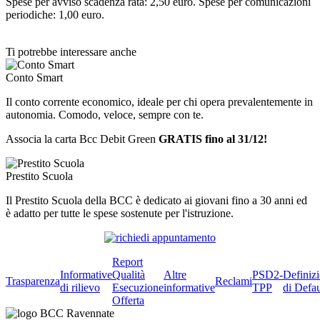
Spese per avviso scadenza rata: 2,50 euro. Spese per comunicazioni
periodiche: 1,00 euro.
Ti potrebbe interessare anche
Conto Smart
Il conto corrente economico, ideale per chi opera prevalentemente in
autonomia. Comodo, veloce, sempre con te.
Associa la carta Bcc Debit Green
GRATIS fino al 31/12!
Prestito Scuola
Il Prestito Scuola della BCC è dedicato ai giovani fino a 30 anni ed
è adatto per tutte le spese sostenute per l'istruzione.
Report
Informative
Qualità
Altre
PSD2-
Definiz
Trasparenza
Reclami
di rilievo
Esecuzione
informative
TPP
di Defau
Offerta