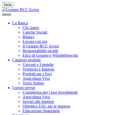
Invia
menu
La Banca
Chi siamo
Cariche Sociali
Bilanci
Lavora con noi
Il Gruppo BCC Iccrea
Responsabilità sociale
Etica di Gruppo e Whistleblowing
Catalogo prodotti
Giovani e Famiglie
Territorio e Imprese
Prodotti per i Soci
Agricoltura Viva
Terzo Settore
I nostri servizi
Consulenza per i tuoi investimenti
Agricoltura Viva
Servizi alle imprese
Obiettivo ESG per le imprese
Educazione finanziaria