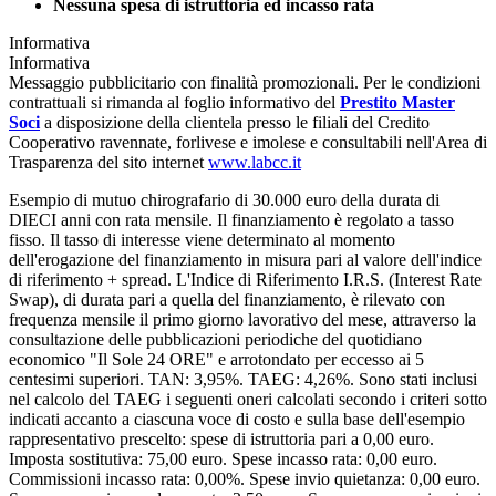
Nessuna spesa di istruttoria ed incasso rata
Informativa
Informativa
Messaggio pubblicitario con finalità promozionali. Per le condizioni
contrattuali si rimanda al foglio informativo del
Prestito Master
Soci
a disposizione della clientela presso le filiali del Credito
Cooperativo ravennate, forlivese e imolese e consultabili nell'Area di
Trasparenza del sito internet
www.labcc.it
Esempio di mutuo chirografario di 30.000 euro della durata di
DIECI anni con rata mensile. Il finanziamento è regolato a tasso
fisso. Il tasso di interesse viene determinato al momento
dell'erogazione del finanziamento in misura pari al valore dell'indice
di riferimento + spread. L'Indice di Riferimento I.R.S. (Interest Rate
Swap), di durata pari a quella del finanziamento, è rilevato con
frequenza mensile il primo giorno lavorativo del mese, attraverso la
consultazione delle pubblicazioni periodiche del quotidiano
economico "Il Sole 24 ORE" e arrotondato per eccesso ai 5
centesimi superiori. TAN: 3,95%. TAEG: 4,26%. Sono stati inclusi
nel calcolo del TAEG i seguenti oneri calcolati secondo i criteri sotto
indicati accanto a ciascuna voce di costo e sulla base dell'esempio
rappresentativo prescelto: spese di istruttoria pari a 0,00 euro.
Imposta sostitutiva: 75,00 euro. Spese incasso rata: 0,00 euro.
Commissioni incasso rata: 0,00%. Spese invio quietanza: 0,00 euro.