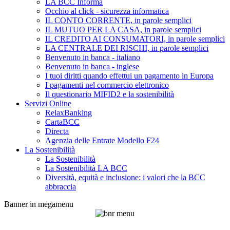
LA BCC Informa
Occhio al click - sicurezza informatica
IL CONTO CORRENTE, in parole semplici
IL MUTUO PER LA CASA, in parole semplici
IL CREDITO AI CONSUMATORI, in parole semplici
LA CENTRALE DEI RISCHI, in parole semplici
Benvenuto in banca - italiano
Benvenuto in banca - inglese
I tuoi diritti quando effettui un pagamento in Europa
I pagamenti nel commercio elettronico
Il questionario MIFID2 e la sostenibilità
Servizi Online
RelaxBanking
CartaBCC
Directa
Agenzia delle Entrate Modello F24
La Sostenibilità
La Sostenibilità
La Sostenibilità LA BCC
Diversità, equità e inclusione: i valori che la BCC
abbraccia
Banner in megamenu