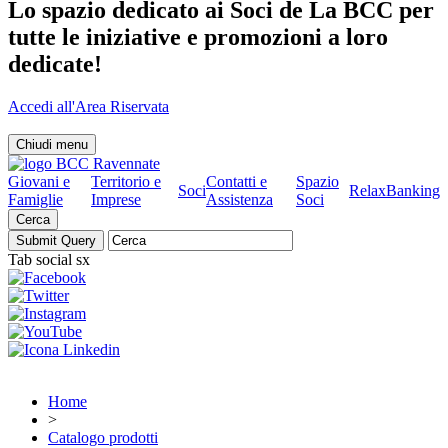
Lo spazio dedicato ai Soci de La BCC per
tutte le iniziative e promozioni a loro
dedicate!
Accedi all'Area Riservata
Chiudi menu
Giovani e
Territorio e
Contatti e
Spazio
Soci
RelaxBanking
Famiglie
Imprese
Assistenza
Soci
Cerca
Tab social sx
Home
>
Catalogo prodotti