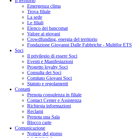
Il territorio
Emergenza clima
Trova filiale
La sede
Le filiali
Elenco dei bancomat
Valore ai giovani
Crowdfunding, energia del territorio
Fondazione Giovanni Dalle Fabbriche - Multifor ETS
Soci
Il privilegio di essere Soci
Eventi e Manifestazioni
Progetto loyalty Soci
Consulta dei Soci
Comitato Giovani Soci
Statuto e regolamenti
Contatti
Prenota consulenza in filiale
Contact Center e Assistenza
Richiesta informazioni
Reclami
Prenota una Sala
Blocco carte
Comunicazione
Notizie del giorno